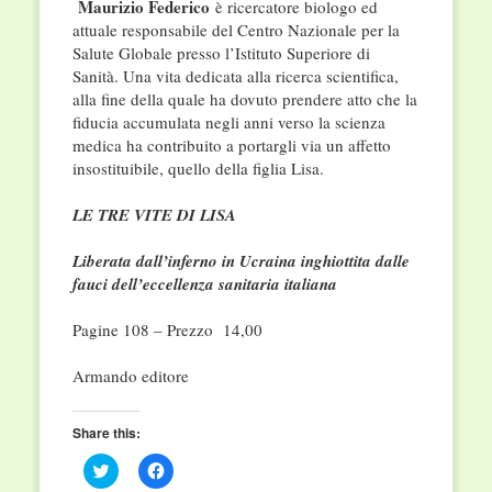
Maurizio Federico
è ricercatore biologo ed
attuale responsabile del Centro Nazionale per la
Salute Globale presso l’Istituto Superiore di
Sanità. Una vita dedicata alla ricerca scientifica,
alla fine della quale ha dovuto prendere atto che la
fiducia accumulata negli anni verso la scienza
medica ha contribuito a portargli via un affetto
insostituibile, quello della figlia Lisa.
LE TRE VITE DI LISA
Liberata dall’inferno in Ucraina inghiottita dalle
fauci dell’eccellenza sanitaria italiana
Pagine 108 – Prezzo 14,00
Armando editore
Share this:
Click
Click
to
to