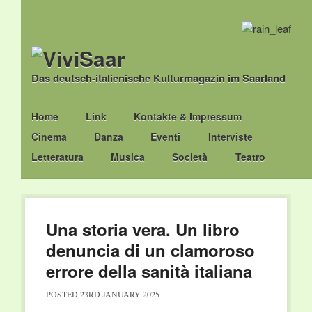
Das deutsch-italienische Kulturmagazin im Saarland
Main menu
Skip
Home
Link
Kontakte & Impressum
to
Cinema
Danza
Eventi
Interviste
content
Letteratura
Musica
Società
Teatro
Una storia vera. Un libro
denuncia di un clamoroso
errore della sanità italiana
POSTED
23RD JANUARY 2025