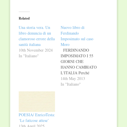
share
share
on
on
Twitter
Facebook
(Opens
(Opens
in
in
Related
new
new
window)
window)
Una storia vera. Un
Nuovo libro di
libro denuncia di un
Ferdinando
clamoroso errore della
Imposimato sul caso
sanità italiana
Moro
10th November 2024
FERDINANDO
In "Italiano"
IMPOSIMATO I 55
GIORNI CHE
HANNO CAMBIATO
L'ITALIA Perché
Aldo Moro doveva
14th May 2013
morire? La storia vera
In "Italiano"
Prefazione di Antonio
Esposito Documenti
inediti Trentacinque
anni non sono bastati
per far luce sul caso
POESIA/ EnricoTesta:
Moro. Inchieste
‘Le faticose attese’
giudiziarie e
13th April 2025