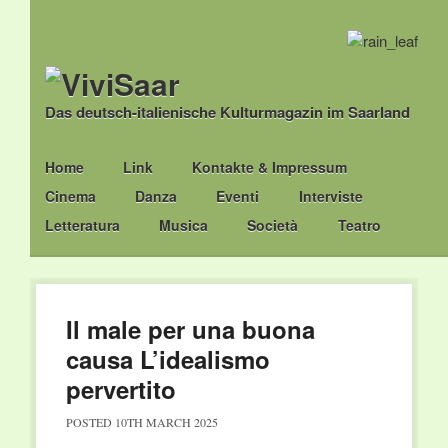
Das deutsch-italienische Kulturmagazin im Saarland
Main menu
Skip
Home
Link
Kontakte & Impressum
to
Cinema
Danza
Eventi
Interviste
content
Letteratura
Musica
Società
Teatro
Il male per una buona
causa L’idealismo
pervertito
POSTED
10TH MARCH 2025