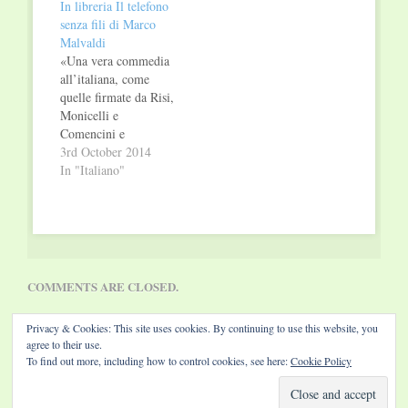
In libreria Il telefono
senza fili di Marco
Malvaldi
«Una vera commedia
all’italiana, come
quelle firmate da Risi,
Monicelli e
Comencini e
ambientata
3rd October 2014
rigorosamente in
In "Italiano"
provincia, con un
elemento in più: il
giallo. Che ha fatto un
salto di qualità ed è
diventato la struttura
portante e importante
COMMENTS ARE CLOSED.
del libro». Alessandra
Rota, La Repubblica
Privacy & Cookies: This site uses cookies. By continuing to use this website, you
Tempi duri per i
agree to their use.
senatori,…
To find out more, including how to control cookies, see here:
Cookie Policy
Website by Diamond Visions