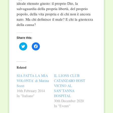
ideale ritenuto giusto: il proprio Dio, la
salvaguardia della propria libertà, del proprio
popolo, della vita propria e di chi non è ancora
nato. Ma chi definisce il male? E chi la giustezza
della causa?
Share this:
Click
Click
to
to
share
share
on
on
Twitter
Facebook
(Opens
(Opens
in
in
Related
new
new
window)
window)
SIA FATTA LA MIA
IL LIONS CLUB
VOLONTA’ di Marina
CATANZARO HOST
Sozzi
VICINO AL
16th February 2014
SAN’TANNA
In "Italiano"
HOSPITAL
30th December 2020
In "Eventi"