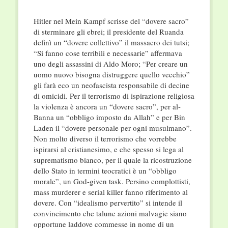
Hitler nel Mein Kampf scrisse del “dovere sacro”
di sterminare gli ebrei; il presidente del Ruanda
definì un “dovere collettivo” il massacro dei tutsi;
“Si fanno cose terribili e necessarie” affermava
uno degli assassini di Aldo Moro; “Per creare un
uomo nuovo bisogna distruggere quello vecchio”
gli farà eco un neofascista responsabile di decine
di omicidi. Per il terrorismo di ispirazione religiosa
la violenza è ancora un “dovere sacro”, per al-
Banna un “obbligo imposto da Allah” e per Bin
Laden il “dovere personale per ogni musulmano”.
Non molto diverso il terrorismo che vorrebbe
ispirarsi al cristianesimo, e che spesso si lega al
suprematismo bianco, per il quale la ricostruzione
dello Stato in termini teocratici è un “obbligo
morale”, un God-given task. Persino complottisti,
mass murderer e serial killer fanno riferimento al
dovere. Con “idealismo pervertito” si intende il
convincimento che talune azioni malvagie siano
opportune laddove commesse in nome di un