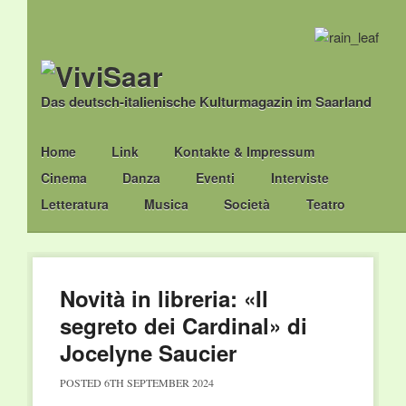
Das deutsch-italienische Kulturmagazin im Saarland
Main menu
Skip
Home
Link
Kontakte & Impressum
to
Cinema
Danza
Eventi
Interviste
content
Letteratura
Musica
Società
Teatro
Novità in libreria: «Il
segreto dei Cardinal» di
Jocelyne Saucier
POSTED
6TH SEPTEMBER 2024