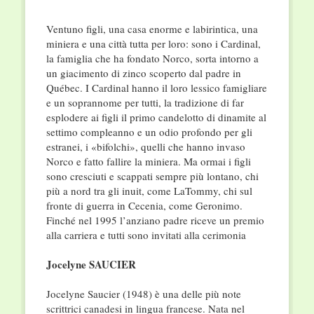
Ventuno figli, una casa enorme e labirintica, una
miniera e una città tutta per loro: sono i Cardinal,
la famiglia che ha fondato Norco, sorta intorno a
un giacimento di zinco scoperto dal padre in
Québec. I Cardinal hanno il loro lessico famigliare
e un soprannome per tutti, la tradizione di far
esplodere ai figli il primo candelotto di dinamite al
settimo compleanno e un odio profondo per gli
estranei, i «bifolchi», quelli che hanno invaso
Norco e fatto fallire la miniera. Ma ormai i figli
sono cresciuti e scappati sempre più lontano, chi
più a nord tra gli inuit, come LaTommy, chi sul
fronte di guerra in Cecenia, come Geronimo.
Finché nel 1995 l’anziano padre riceve un premio
alla carriera e tutti sono invitati alla cerimonia
Jocelyne SAUCIER
Jocelyne Saucier (1948) è una delle più note
scrittrici canadesi in lingua francese. Nata nel