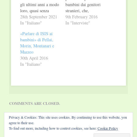
gli ultimi anni a modo
bambini dai genitori
loro, quasi senza
stranieri, che,
contatti con la società,
28th September 2021
purtroppo, non
9th February 2016
ciascuno nella propria
In "Italiano"
rientrano poi più. Sara
In "Interviste"
capanna di legno nel
nasce e cresce a
«Parlare di ISIS ai
folto della foresta
Genova, dove si
bambini» di Pellai,
canadese dell’Ontario
laurea con lode in
Morin, Montanari e
settentrionale: Charlie,
Biologia e Scienze
Mazzeo
che ha rifiutato un
della comunicazione.
30th April 2016
destino di cure
Nel 2010 esce per un
In "Italiano"
ospedaliere, Tom, che
piccolo editore il suo
ha voltato le spalle…
primo romanzo…
COMMENTS ARE CLOSED.
Privacy & Cookies: This site uses cookies. By continuing to use this website, you
agree to their use.
To find out more, including how to control cookies, see here:
Cookie Policy
Website by Diamond Visions