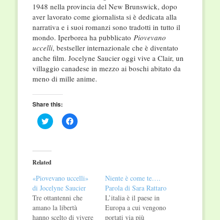
1948 nella provincia del New Brunswick, dopo
aver lavorato come giornalista si è dedicata alla
narrativa e i suoi romanzi sono tradotti in tutto il
mondo. Iperborea ha pubblicato
Piovevano
uccelli
, bestseller internazionale che è diventato
anche film. Jocelyne Saucier oggi vive a Clair, un
villaggio canadese in mezzo ai boschi abitato da
meno di mille anime.
Share this:
Click
Click
to
to
share
share
on
on
Twitter
Facebook
(Opens
(Opens
in
in
Related
new
new
window)
window)
«Piovevano uccelli»
Niente è come te….
di Jocelyne Saucier
Parola di Sara Rattaro
Tre ottantenni che
L’italia è il paese in
amano la libertà
Europa a cui vengono
hanno scelto di vivere
portati via più