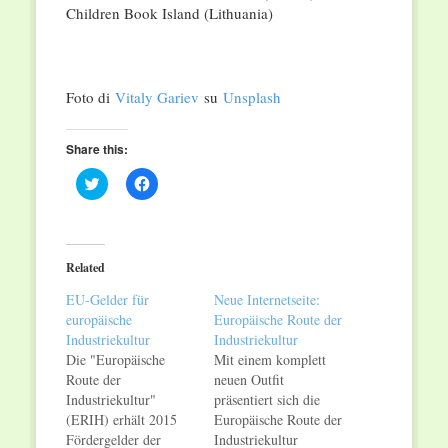
Children Book Island (Lithuania)
Foto di
Vitaly Gariev
su
Unsplash
Share this:
Click
Click
to
to
share
share
on
on
Twitter
Facebook
(Opens
(Opens
in
in
Related
new
new
window)
window)
EU-Gelder für
Neue Internetseite:
europäische
Europäische Route der
Industriekultur
Industriekultur
Die "Europäische
Mit einem komplett
Route der
neuen Outfit
Industriekultur"
präsentiert sich die
(ERIH) erhält 2015
Europäische Route der
Fördergelder der
Industriekultur