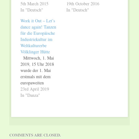
Europäischen Union.
5th March 2015
(ERIH) im Internet.
19th October 2016
Hintergrund ist das
In "Deutsch"
Auf der neuen
In "Deutsch"
Programm "Creative
Internetseite werden
Work it Out – Let’s
Europe", das
die touristisch
dance again! Tanzen
Kulturprojekte in
wichtigsten
für die Europäische
Europa fördert. Die
"Ankerpunkte" wie
Industriekultur im
"Europäische Route
das Weltkulturerbe
Weltkulturerbe
der Industriekultur"
Völklinger Hütte
Völklinger Hütte
wird mit 184.000
besonders
Mittwoch, 1. Mai
Euro unterstützt.
hervorgehoben. Das
2019, 15 Uhr 2018
Damit soll das Kultur-
Weltkulturerbe
wurde der 1. Mai
Netzwerk ERIH
Völklinger Hütte wird
erstmals mit dem
weiter gefördert
dementsprechend mit
europaweiten
werden. ERIH plant,
besonders vielen und
Tanzereignis "Work it
23rd April 2019
das Netzwerk zu
spektakulären Bildern
Out" gefeiert. In
In "Danza"
erweitern und die
in Szene gesetzt. Die
Kooperation mit
Kommunikation…
ERIH-Seite zum
ERIH – European
Weltkulturerbe…
Route of Industrial
Heritage (Europäische
Route der
Industriekultur) haben
COMMENTS ARE CLOSED.
18 europäische Orte