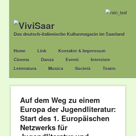
Das deutsch-italienische Kulturmagazin im Saarland
Main menu
Skip
Home
Link
Kontakte & Impressum
to
Cinema
Danza
Eventi
Interviste
content
Letteratura
Musica
Società
Teatro
Auf dem Weg zu einem
Europa der Jugendliteratur:
Start des 1. Europäischen
Netzwerks für