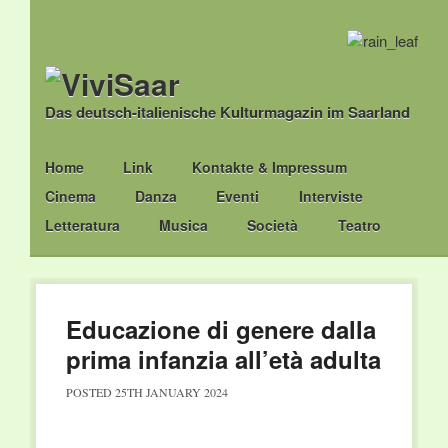
Das deutsch-italienische Kulturmagazin im Saarland
Main menu
Skip
Home
Link
Kontakte & Impressum
to
Cinema
Danza
Eventi
Interviste
content
Letteratura
Musica
Società
Teatro
Educazione di genere dalla
prima infanzia all’età adulta
POSTED
25TH JANUARY 2024