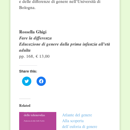
e delle differenze di genere nell’Università di
Bologna.
Rossella Ghigi
Fare la differenza
Educazione di genere dalla prima infanzia all’età
adulta
pp. 168, € 13,00
Share this:
Click
Click
to
to
share
share
on
on
Twitter
Facebook
(Opens
(Opens
in
in
Related
new
new
window)
window)
Atlante del genere
Alla scoperta
dell’euforia di genere