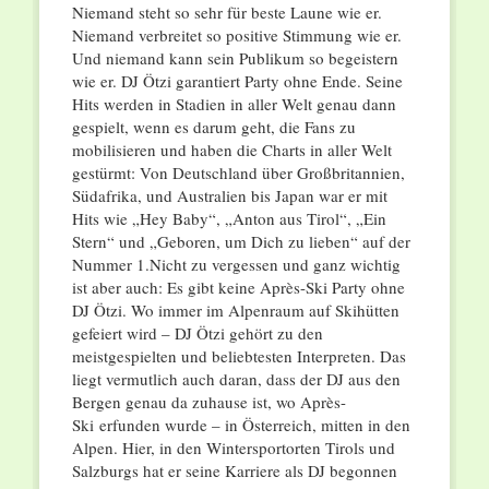
Niemand steht so sehr für beste Laune wie er.
Niemand verbreitet so positive Stimmung wie er.
Und niemand kann sein Publikum so begeistern
wie er. DJ Ötzi garantiert Party ohne Ende. Seine
Hits werden in Stadien in aller Welt genau dann
gespielt, wenn es darum geht, die Fans zu
mobilisieren und haben die Charts in aller Welt
gestürmt: Von Deutschland über Großbritannien,
Südafrika, und Australien bis Japan war er mit
Hits wie „Hey Baby“, „Anton aus Tirol“, „Ein
Stern“ und „Geboren, um Dich zu lieben“ auf der
Nummer 1.Nicht zu vergessen und ganz wichtig
ist aber auch: Es gibt keine Après-Ski Party ohne
DJ Ötzi. Wo immer im Alpenraum auf Skihütten
gefeiert wird – DJ Ötzi gehört zu den
meistgespielten und beliebtesten Interpreten. Das
liegt vermutlich auch daran, dass der DJ aus den
Bergen genau da zuhause ist, wo Après-
Ski
erfunden wurde – in Österreich, mitten in den
Alpen. Hier, in den Wintersportorten Tirols und
Salzburgs hat er seine Karriere als DJ begonnen