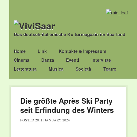
Das deutsch-italienische Kulturmagazin im Saarland
Main menu
Skip
Home
Link
Kontakte & Impressum
to
Cinema
Danza
Eventi
Interviste
content
Letteratura
Musica
Società
Teatro
Die größte Après Ski Party
seit Erfindung des Winters
POSTED
20TH JANUARY 2024