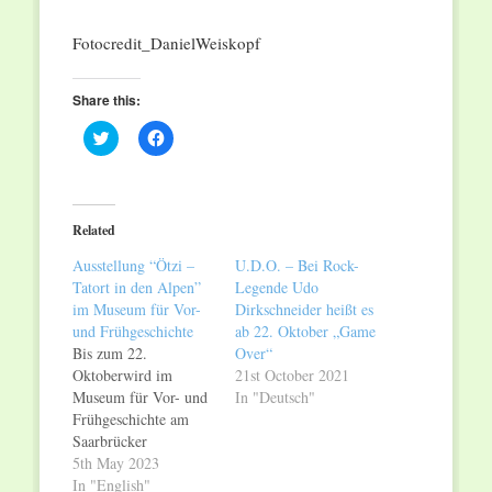
Fotocredit_DanielWeiskopf
Share this:
Click
Click
to
to
share
share
on
on
Twitter
Facebook
(Opens
(Opens
in
in
Related
new
new
window)
window)
Ausstellung “Ötzi –
U.D.O. – Bei Rock-
Tatort in den Alpen”
Legende Udo
im Museum für Vor-
Dirkschneider heißt es
und Frühgeschichte
ab 22. Oktober „Game
Bis zum 22.
Over“
Oktoberwird im
21st October 2021
Museum für Vor- und
In "Deutsch"
Frühgeschichte am
Saarbrücker
Schlossplatz die
5th May 2023
Ausstellung Ötzi –
In "English"