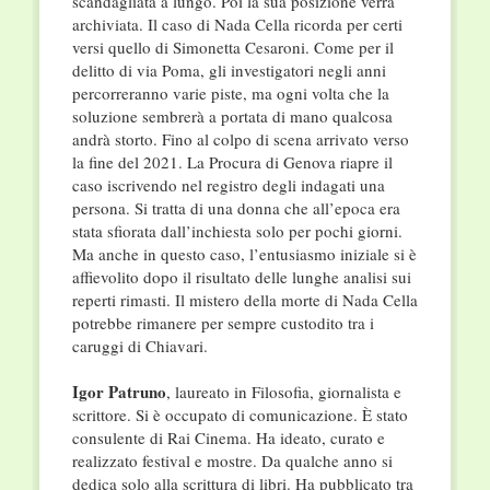
scandagliata a lungo. Poi la sua posizione verrà
archiviata. Il caso di Nada Cella ricorda per certi
versi quello di Simonetta Cesaroni. Come per il
delitto di via Poma, gli investigatori negli anni
percorreranno varie piste, ma ogni volta che la
soluzione sembrerà a portata di mano qualcosa
andrà storto. Fino al colpo di scena arrivato verso
la fine del 2021. La Procura di Genova riapre il
caso iscrivendo nel registro degli indagati una
persona. Si tratta di una donna che all’epoca era
stata sfiorata dall’inchiesta solo per pochi giorni.
Ma anche in questo caso, l’entusiasmo iniziale si è
affievolito dopo il risultato delle lunghe analisi sui
reperti rimasti. Il mistero della morte di Nada Cella
potrebbe rimanere per sempre custodito tra i
caruggi di Chiavari.
Igor Patruno
, laureato in Filosofia, giornalista e
scrittore. Si è occupato di comunicazione. È stato
consulente di Rai Cinema. Ha ideato, curato e
realizzato festival e mostre. Da qualche anno si
dedica solo alla scrittura di libri. Ha pubblicato tra