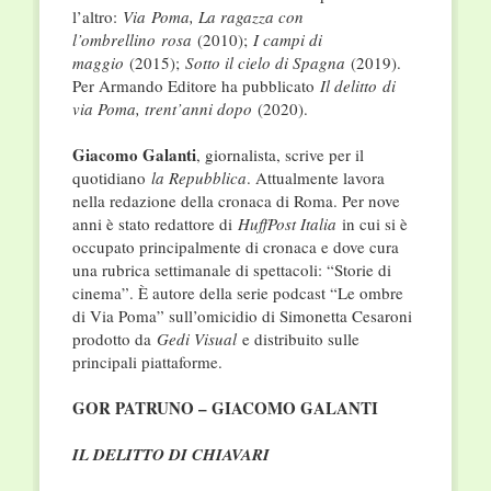
l’altro:
Via
Poma, La ragazza con
l’ombrellino
rosa
(2010);
I campi di
maggio
(2015);
Sotto il cielo di Spagna
(2019).
Per Armando Editore ha pubblicato
Il delitto
di
via Poma, trent’anni dopo
(2020).
Giacomo Galanti
, giornalista, scrive per il
quotidiano
la Repubblica
. Attualmente lavora
nella redazione della cronaca di Roma. Per nove
anni è stato redattore di
HuffPost Italia
in cui si è
occupato principalmente di cronaca e dove cura
una rubrica settimanale di spettacoli: “Storie di
cinema”. È autore della serie podcast “Le ombre
di Via Poma” sull’omicidio di Simonetta Cesaroni
prodotto da
Gedi Visual
e distribuito sulle
principali piattaforme.
GOR PATRUNO – GIACOMO GALANTI
IL DELITTO DI CHIAVARI