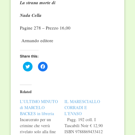
La strana morte di
Nada Cella
Pagine 278 – Prezzo 16,00
Armando editore
Share this:
Click
Click
to
to
share
share
on
on
Twitter
Facebook
(Opens
(Opens
in
in
Related
new
new
window)
window)
L’ULTIMO MINUTO
IL MARESCIALLO
di MARCELO
CORRADI E
BACKES in libreria
L’EVASO
Incarcerato per un
Pagg. 192 coll. I
crimine che verrà
Tascabili Noir € 12,90
rivelato solo alla fine
ISBN 9788869433412