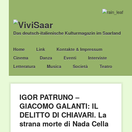
Das deutsch-italienische Kulturmagazin im Saarland
Main menu
Skip
Home
Link
Kontakte & Impressum
to
Cinema
Danza
Eventi
Interviste
content
Letteratura
Musica
Società
Teatro
IGOR PATRUNO –
GIACOMO GALANTI: IL
DELITTO DI CHIAVARI. La
strana morte di Nada Cella