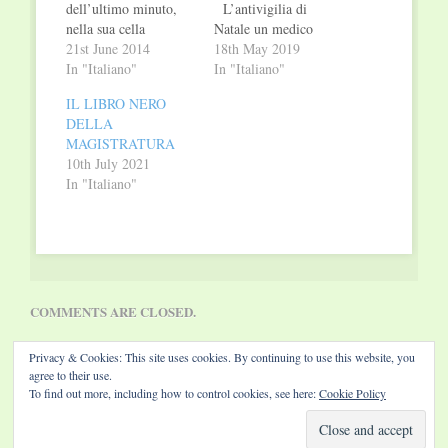
dell’ultimo minuto,
L’antivigilia di
nella sua cella
Natale un medico
solitaria, João decide
21st June 2014
“guaritore” già radiato
18th May 2019
di raccontare la storia
In "Italiano"
dall’Albo entra nel
In "Italiano"
della sua vita a un
carcere di Marassi –
IL LIBRO NERO
seminarista. Ex
deve scontare una
DELLA
allenatore di calcio,
condanna per
MAGISTRATURA
convive con il senso
omicidio colposo –
10th July 2021
di colpa perché non
ma la sua permanenza
In "Italiano"
riusciva ad amare il
in cella dura pochi
figlio, completamente
giorni: in occasione di
privo di talento
una manifestazione
come…
sportiva…
COMMENTS ARE CLOSED.
Privacy & Cookies: This site uses cookies. By continuing to use this website, you
agree to their use.
To find out more, including how to control cookies, see here:
Cookie Policy
Website by Diamond Visions