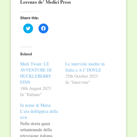
Lorenzo de’ Medici Press
Share this:
Click
Click
to
to
share
share
on
on
Twitter
Facebook
(Opens
(Opens
in
in
Related
new
new
window)
window)
Mark Twain: LE
Le interviste inedite in
AVVENTURE DI
Italia a A.C DOYLE
HUCKLEBERRY
25th October 2023
FINN
In "Interviste"
18th August 2023
In "Italiano"
In nome di Maria.
L’era defilippica della
tivù
Nella storia quasi
settantennale della
televisione italiana,