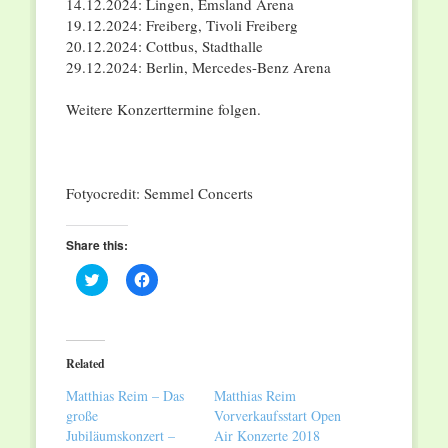
14.12.2024: Lingen, Emsland Arena
19.12.2024: Freiberg, Tivoli Freiberg
20.12.2024: Cottbus, Stadthalle
29.12.2024: Berlin, Mercedes-Benz Arena
Weitere Konzerttermine folgen.
Fotyocredit: Semmel Concerts
Share this:
Click
Click
to
to
share
share
on
on
Twitter
Facebook
(Opens
(Opens
in
in
Related
new
new
window)
window)
Matthias Reim – Das
Matthias Reim
große
Vorverkaufsstart Open
Jubiläumskonzert –
Air Konzerte 2018