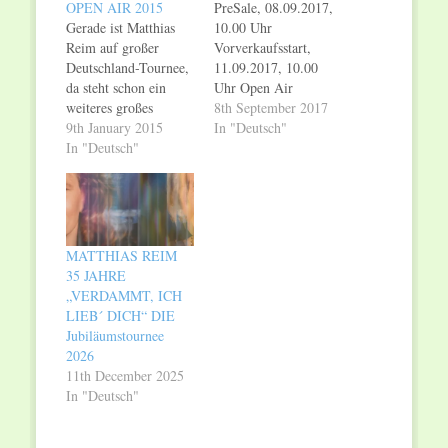
OPEN AIR 2015
PreSale, 08.09.2017,
Gerade ist Matthias
10.00 Uhr
Reim auf großer
Vorverkaufsstart,
Deutschland-Tournee,
11.09.2017, 10.00
da steht schon ein
Uhr Open Air
weiteres großes
Konzerte 2018:
8th September 2017
Ereignis vor der Tür.
9th January 2015
30.06.2018 Bad
In "Deutsch"
Im Jahr 2015 feiert
In "Deutsch"
Elster, Naturbühne
Matthias Reim ein
27.07.2018
großes Jubiläum, das
Bremerhaven, Open
er mit ganz
Air an der Stadthalle
besonderen Konzerten
28.07.2018
feiern wird: „Matthias
Eberswalde,
MATTHIAS REIM
Reim – 25 Jahre
Familiengarten
35 JAHRE
Verdammt ich lieb
24.08.2018 Hamburg,
„VERDAMMT, ICH
dich – Das große
Stadtpark 25.08.2018
LIEB´ DICH“ DIE
Jubiläumskonzert –
Oranienburg,
Jubiläumstournee
Open Air…
Schlosshof
2026
31.08.2018 Dresden,
11th December 2025
Junge Garde
In "Deutsch"
01.09.2018 Steinbach
Langenbach,
Naturtheater