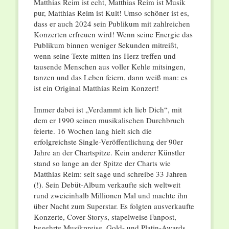
Matthias Reim ist echt, Matthias Reim ist Musik
pur, Matthias Reim ist Kult! Umso schöner ist es,
dass er auch 2024 sein Publikum mit zahlreichen
Konzerten erfreuen wird! Wenn seine Energie das
Publikum binnen weniger Sekunden mitreißt,
wenn seine Texte mitten ins Herz treffen und
tausende Menschen aus voller Kehle mitsingen,
tanzen und das Leben feiern, dann weiß man: es
ist ein Original Matthias Reim Konzert!
Immer dabei ist „Verdammt ich lieb Dich“, mit
dem er 1990 seinen musikalischen Durchbruch
feierte. 16 Wochen lang hielt sich die
erfolgreichste Single-Veröffentlichung der 90er
Jahre an der Chartspitze. Kein anderer Künstler
stand so lange an der Spitze der Charts wie
Matthias Reim: seit sage und schreibe 33 Jahren
(!). Sein Debüt-Album verkaufte sich weltweit
rund zweieinhalb Millionen Mal und machte ihn
über Nacht zum Superstar. Es folgten ausverkaufte
Konzerte, Cover-Storys, stapelweise Fanpost,
begehrte Musikpreise, Gold- und Platin-Awards.