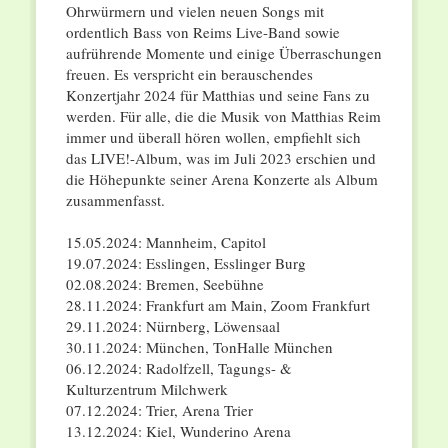
Ohrwürmern und vielen neuen Songs mit
ordentlich Bass von Reims Live-Band sowie
aufrührende Momente und einige Überraschungen
freuen. Es verspricht ein berauschendes
Konzertjahr 2024 für Matthias und seine Fans zu
werden. Für alle, die die Musik von Matthias Reim
immer und überall hören wollen, empfiehlt sich
das LIVE!-Album, was im Juli 2023 erschien und
die Höhepunkte seiner Arena Konzerte als Album
zusammenfasst.
15.05.2024: Mannheim, Capitol
19.07.2024: Esslingen, Esslinger Burg
02.08.2024: Bremen, Seebühne
28.11.2024: Frankfurt am Main, Zoom Frankfurt
29.11.2024: Nürnberg, Löwensaal
30.11.2024: München, TonHalle München
06.12.2024: Radolfzell, Tagungs- &
Kulturzentrum Milchwerk
07.12.2024: Trier, Arena Trier
13.12.2024: Kiel, Wunderino Arena