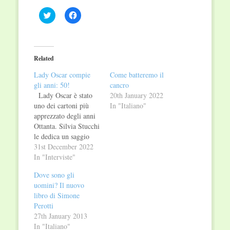
Click
Click
to
to
share
share
on
on
Twitter
Facebook
(Opens
(Opens
in
in
Related
new
new
window)
window)
Lady Oscar compie
Come batteremo il
gli anni: 50!
cancro
Lady Oscar è stato
20th January 2022
uno dei cartoni più
In "Italiano"
apprezzato degli anni
Ottanta. Silvia Stucchi
le dedica un saggio
per Graphe.it
31st December 2022
Edizioni. Ne parliamo
In "Interviste"
con lei. Negli anni
Dove sono gli
80 la TV privata (e
uomini? Il nuovo
non solo) trasmetteva
libro di Simone
anime e manga,
Perotti
conosciuti però come
27th January 2013
cartoni animati. Come
In "Italiano"
spiega il proliferare