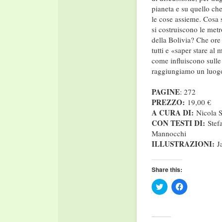
pianeta e su quello che 
le cose assieme. Cosa
si costruiscono le metr
della Bolivia? Che ore
tutti e «saper stare al 
come influiscono sulle
raggiungiamo un luogo 
PAGINE
: 272
PREZZO:
19,00 €
A CURA DI:
Nicola S
CON TESTI DI:
Stefa
Mannocchi
ILLUSTRAZIONI:
Ja
Share this:
Click
Click
to
to
share
share
on
on
Twitter
Facebook
(Opens
(Opens