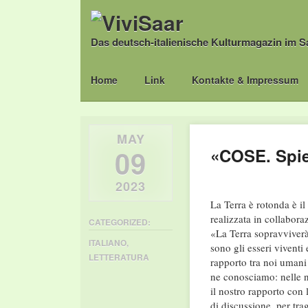
Das deutsch-italienische Kulturmagazin im S
Main menu
Skip
Home
Link
Kontakte & Impressum
to
content
MAY
09
«COSE. Spie
2023
La Terra è rotonda è il
realizzata in collabor
CATEGORIZED:
«La Terra sopravviverà
ITALIANO
,
sono gli esseri viventi
LETTERATURA
rapporto tra noi umani
ne conosciamo: nelle 
il nostro rapporto con 
di discussione, per tra