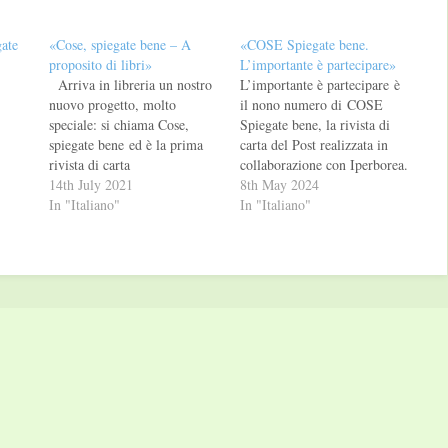
ate
«Cose, spiegate bene – A
«COSE Spiegate bene.
proposito di libri»
L’importante è partecipare»
Arriva in libreria un nostro
L’importante è partecipare è
nuovo progetto, molto
il nono numero di COSE
speciale: si chiama Cose,
Spiegate bene, la rivista di
spiegate bene ed è la prima
carta del Post realizzata in
rivista di carta
collaborazione con Iperborea.
del Post realizzata in
14th July 2021
Tra entusiasmi, problemi,
8th May 2024
collaborazione con
In "Italiano"
successi, fallimenti, settimane
In "Italiano"
Iperborea. Cose è una rivista
emozionanti e retoriche
a forma di libro (liberamente
sfinenti, le Olimpiadi hanno
ispirata alla nostra The
occupato quasi 130 anni di
Passenger): la prima uscita si
storia del mondo: con una
chiama A proposito di
serie di eventi ineludibili,
libri ed è dedicata appunto ai
protagonisti dello sport,…
libri, a come…