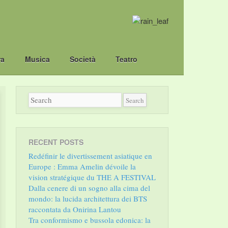
ra
Musica
Società
Teatro
RECENT POSTS
Redéfinir le divertissement asiatique en
Europe : Emma Amelin dévoile la
vision stratégique du THE A FESTIVAL
Dalla cenere di un sogno alla cima del
mondo: la lucida architettura dei BTS
raccontata da Onirina Lantou
Tra conformismo e bussola edonica: la