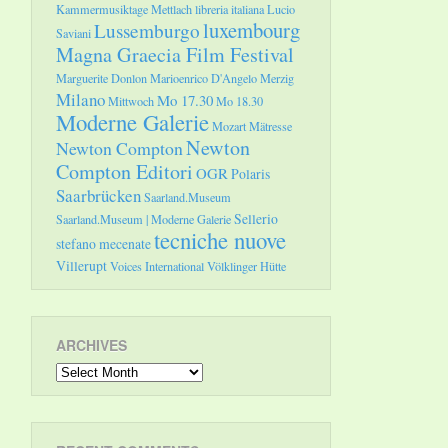
Kammermusiktage Mettlach
libreria italiana
Lucio
luxembourg
Lussemburgo
Saviani
Magna Graecia Film Festival
Marguerite Donlon
Marioenrico D'Angelo
Merzig
Milano
Mo 17.30
Mittwoch
Mo 18.30
Moderne Galerie
Mozart
Mätresse
Newton
Newton Compton
Compton Editori
OGR
Polaris
Saarbrücken
Saarland.Museum
Sellerio
Saarland.Museum | Moderne Galerie
tecniche nuove
stefano mecenate
Villerupt
Voices International
Völklinger Hütte
ARCHIVES
Archives