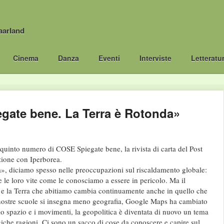
aarland
Cinema
Danza
Eventi
Interviste
Letteratu
gate bene. La Terra è Rotonda»
 quinto numero di COSE Spiegate bene, la rivista di carta del Post
azione con Iperborea.
», diciamo spesso nelle preoccupazioni sul riscaldamento globale:
 e le loro vite come le conosciamo a essere in pericolo. Ma il
 e la Terra che abitiamo cambia continuamente anche in quello che
nostre scuole si insegna meno geografia, Google Maps ha cambiato
lo spazio e i movimenti, la geopolitica è diventata di nuovo un tema
giche ragioni. Ci sono un sacco di cose da conoscere e capire sul