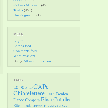
Stefano Mecenate
(49)
Teatro
(451)
Uncategorized
(1)
META
Log in
Entries feed
Comments feed
WordPress.org
Using
All in one Favicon
TAGS
CAPe
20.00
20.30
Chiarelettere
Donlon
Di 18.30
Elisa Cutullè
Dance Company
Ettelbrueck
Ettelbrück
Frauenbibliothek Saar