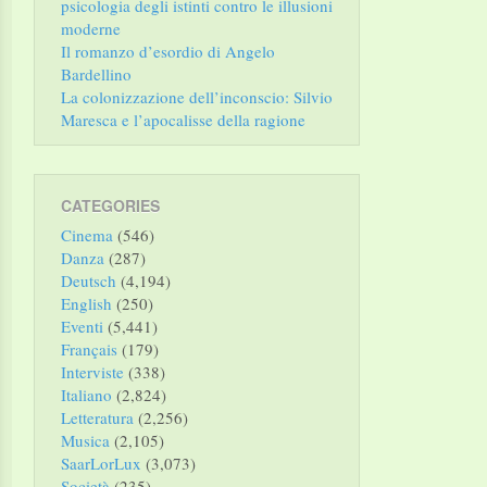
psicologia degli istinti contro le illusioni
moderne
Il romanzo d’esordio di Angelo
Bardellino
La colonizzazione dell’inconscio: Silvio
Maresca e l’apocalisse della ragione
CATEGORIES
Cinema
(546)
Danza
(287)
Deutsch
(4,194)
English
(250)
Eventi
(5,441)
Français
(179)
Interviste
(338)
Italiano
(2,824)
Letteratura
(2,256)
Musica
(2,105)
SaarLorLux
(3,073)
Società
(235)