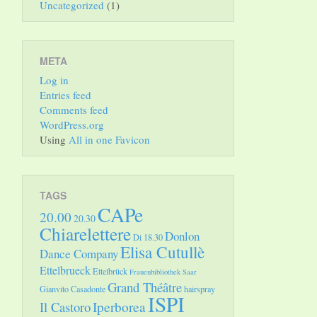
Uncategorized
(1)
META
Log in
Entries feed
Comments feed
WordPress.org
Using
All in one Favicon
TAGS
CAPe
20.00
20.30
Chiarelettere
Donlon
Di 18.30
Elisa Cutullè
Dance Company
Ettelbrueck
Ettelbrück
Frauenbibliothek Saar
Grand Théâtre
Gianvito Casadonte
hairspray
ISPI
Il Castoro
Iperborea