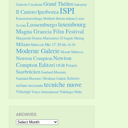
Grand Théâtre
Gianvito Casadonte
hairspray
ISPI
Il Castoro
Iperborea
Kammermusiktage Mettlach
libreria italiana
Lucio
luxembourg
Lussemburgo
Saviani
Magna Graecia Film Festival
Marguerite Donlon
Marioenrico D'Angelo
Merzig
Milano
Mo 17.30
Mittwoch
Mo 18.30
Moderne Galerie
Mozart
Mätresse
Newton
Newton Compton
Compton Editori
OGR
Polaris
Saarbrücken
Saarland.Museum
Sellerio
Saarland.Museum | Moderne Galerie
tecniche nuove
stefano mecenate
Villerupt
Voices International
Völklinger Hütte
ARCHIVES
Archives