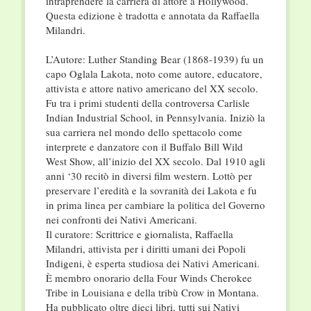
intraprendere la carriera di attore a Hollywood.
Questa edizione è tradotta e annotata da Raffaella
Milandri.
L’Autore: Luther Standing Bear (1868-1939) fu un
capo Oglala Lakota, noto come autore, educatore,
attivista e attore nativo americano del XX secolo.
Fu tra i primi studenti della controversa Carlisle
Indian Industrial School, in Pennsylvania. Iniziò la
sua carriera nel mondo dello spettacolo come
interprete e danzatore con il Buffalo Bill Wild
West Show, all’inizio del XX secolo. Dal 1910 agli
anni ‘30 recitò in diversi film western. Lottò per
preservare l’eredità e la sovranità dei Lakota e fu
in prima linea per cambiare la politica del Governo
nei confronti dei Nativi Americani.
Il curatore: Scrittrice e giornalista, Raffaella
Milandri, attivista per i diritti umani dei Popoli
Indigeni, è esperta studiosa dei Nativi Americani.
È membro onorario della Four Winds Cherokee
Tribe in Louisiana e della tribù Crow in Montana.
Ha pubblicato oltre dieci libri, tutti sui Nativi