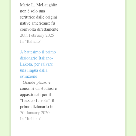
Marie L. McLaughlin
non è solo una
scrittrice dalle origini
native americane: fu
coinvolta direttamente
nelle famose e
20th February 2025
tragiche vicende della
In "Italiano"
uccisione di Toro
A battesimo il primo
Seduto e del massacro
dizionario Italiano-
di Wounded Knee.
Lakota, per salvare
Moglie di James
una lingua dalla
McLaughlin, fu sua
estinzione
interprete in lingua
Grande plauso e
Lakota negli anni in
consensi da studiosi e
cui egli era a capo
appassionati per il
delle…
“Lessico Lakota”, il
primo dizionario in
italiano della lingua
7th January 2020
Lakota, parlata dal
In "Italiano"
famoso popolo dei
guerrieri Sioux-