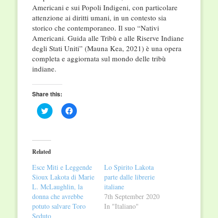
Americani e sui Popoli Indigeni, con particolare
attenzione ai diritti umani, in un contesto sia
storico che contemporaneo. Il suo “Nativi
Americani. Guida alle Tribù e alle Riserve Indiane
degli Stati Uniti” (Mauna Kea, 2021) è una opera
completa e aggiornata sul mondo delle tribù
indiane.
Share this:
Click
Click
to
to
share
share
on
on
Twitter
Facebook
(Opens
(Opens
in
in
Related
new
new
window)
window)
Esce Miti e Leggende
Lo Spirito Lakota
Sioux Lakota di Marie
parte dalle librerie
L. McLaughlin, la
italiane
donna che avrebbe
7th September 2020
potuto salvare Toro
In "Italiano"
Seduto