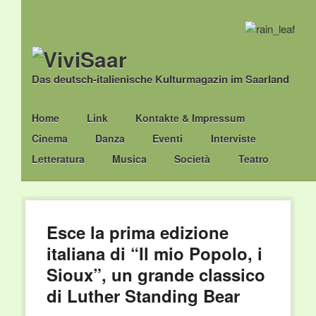
Das deutsch-italienische Kulturmagazin im Saarland
Main menu
Skip
Home
Link
Kontakte & Impressum
to
Cinema
Danza
Eventi
Interviste
content
Letteratura
Musica
Società
Teatro
Esce la prima edizione
italiana di “Il mio Popolo, i
Sioux”, un grande classico
di Luther Standing Bear