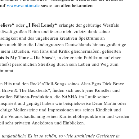
 auf
www.eventim.de
sowie an allen bekannten
elieve“
„I Feel Lonely“
oder
erlangte der gebürtige Westfale
ltweit großen Ruhm und feierte nicht zuletzt dank seiner
lseitigkeit und des ungeheuren kreativen Spektrums an
en auch über die Ländergrenzen Deutschlands hinaus großartige
einem aktuellen, von Fans und Kritik gleichermaßen, gefeierten
is Is My Time – Die Show“
, in der er sein Publikum auf einen
utiefst persönlichen Streifzug durch sein Leben und Weg zum
itnimmt.
 Hits und den Rock’n’Roll-Songs seines Alter-Egos Dick Brave
 Brave & The Backbeats“, finden sich auch jene Künstler und
SASHA
svollen Bühnen-Produktion, die
im Laufe seiner
 inspiriert und geprägt haben wie beispielsweise Dean Martin oder
ichtige Meilensteine und Impressionen aus seiner Kindheit und
in die Veranschaulichung seiner Karrierehöhepunkte ein und werden
il sehr privaten Anekdoten und Einblicken.
 unglaublich! Es ist so schön, so viele strahlende Gesichter in