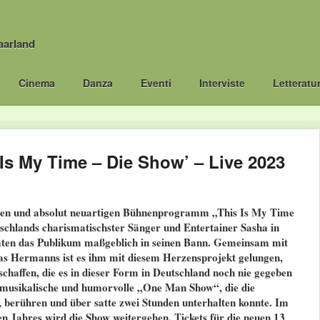
aarland
Cinema
Danza
Eventi
Interviste
Letteratu
Is My Time – Die Show’ – Live 2023
den und absolut neuartigen Bühnenprogramm „This Is My Time
schlands charismatischster Sänger und Entertainer Sasha in
aten das Publikum maßgeblich in seinen Bann. Gemeinsam mit
 Hermanns ist es ihm mit diesem Herzensprojekt gelungen,
schaffen, die es in dieser Form in Deutschland noch nie gegeben
e musikalische und humorvolle „One Man Show“, die die
 berühren und über satte zwei Stunden unterhalten konnte. Im
 Jahres wird die Show weitergehen. Tickets für die neuen 13