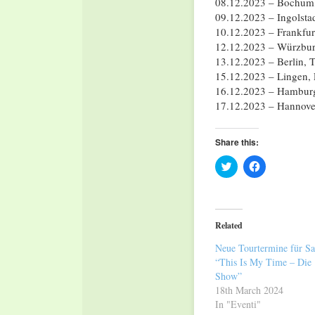
08.12.2023 – Bochum
09.12.2023 – Ingolsta
10.12.2023 – Frankfur
12.12.2023 – Würzbur
13.12.2023 – Berlin,
15.12.2023 – Lingen,
16.12.2023 – Hamburg
17.12.2023 – Hannover
Share this:
Click
Click
to
to
share
share
on
on
Twitter
Facebook
(Opens
(Opens
in
in
Related
new
new
window)
window)
Neue Tourtermine für Sa
“This Is My Time – Die
Show”
18th March 2024
In "Eventi"