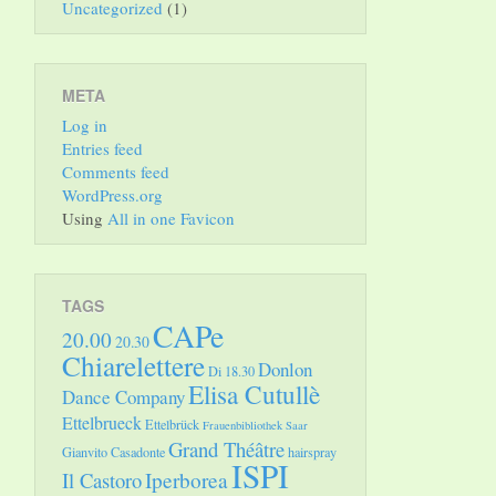
Uncategorized
(1)
META
Log in
Entries feed
Comments feed
WordPress.org
Using
All in one Favicon
TAGS
CAPe
20.00
20.30
Chiarelettere
Donlon
Di 18.30
Elisa Cutullè
Dance Company
Ettelbrueck
Ettelbrück
Frauenbibliothek Saar
Grand Théâtre
Gianvito Casadonte
hairspray
ISPI
Il Castoro
Iperborea