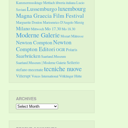
Kammermusiktage Mettlach
libreria italiana
Lucio
luxembourg
Lussemburgo
Saviani
Magna Graecia Film Festival
Marguerite Donlon
Marioenrico D'Angelo
Merzig
Milano
Mo 17.30
Mittwoch
Mo 18.30
Moderne Galerie
Mozart
Mätresse
Newton
Newton Compton
Compton Editori
OGR
Polaris
Saarbrücken
Saarland.Museum
Sellerio
Saarland.Museum | Moderne Galerie
tecniche nuove
stefano mecenate
Villerupt
Voices International
Völklinger Hütte
ARCHIVES
Archives