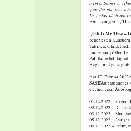
meinen Shows zu sehen
ganz Besonderem. Ich 
Dezember nächsten Jahr
„This
Fortsetzung von
„This Is My Time – 
beliebtesten Künstlern
Talenten, erfindet sic
und seiner großen Leid
Publikumsliebling mit
Augen und ganz großes
Am 17. Februar 2023 
SASHAs
brandneues A
Autobiog
erschienenen
01.12.2023 – Siegen, 
02.12.2023 – Düsseldor
03.12.2023 – Mannhei
05.12.2023 – Stuttgart
06.12.2023 – Erfurt, 