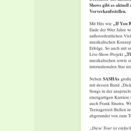
Shows gibt es aktuell
Vorverkaufsstellen.
„If You B
Mit Hits wie
Ende der 90er Jahre we
außerordentlichen Vie
musikalischen Konzept
Erfolge. So auch mit s
„Th
Live-Show-Projekt
musikalischen sowie z
internationalen Star m
SASHAs
Neben
großen
mit dessen Band „Dick
Songs in der anspruch
einzigartigen Karriere
auch Frank Sinatra. W
Teenagerzeit fließen 
abgerundet von zum Te
„Diese Tour ist einfach