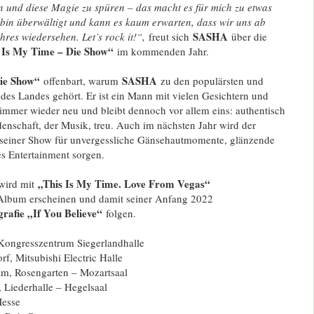
 und diese Magie zu spüren – das macht es für mich zu etwas
bin überwältigt und kann es kaum erwarten, dass wir uns ab
SASHA
es wiedersehen. Let’s rock it!“,
freut sich
über die
 Is My Time – Die Show“
im kommenden Jahr.
Die Show“
SASHA
offenbart, warum
zu den populärsten und
 des Landes gehört. Er ist ein Mann mit vielen Gesichtern und
h immer wieder neu und bleibt dennoch vor allem eins: authentisch
enschaft, der Musik, treu. Auch im nächsten Jahr wird der
 seiner Show für unvergessliche Gänsehautmomente, glänzende
 Entertainment sorgen.
„This Is My Time. Love From Vegas“
wird mit
lbum erscheinen und damit seiner Anfang 2022
rafie „If You Believe“
folgen.
Kongresszentrum Siegerlandhalle
f, Mitsubishi Electric Halle
m, Rosengarten – Mozartsaal
, Liederhalle – Hegelsaal
Messe