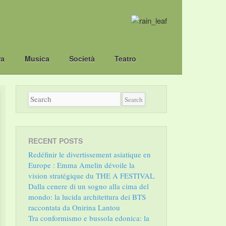
ra
Musica
Società
Teatro
RECENT POSTS
Redéfinir le divertissement asiatique en
Europe : Emma Amelin dévoile la
vision stratégique du THE A FESTIVAL
Dalla cenere di un sogno alla cima del
mondo: la lucida architettura dei BTS
raccontata da Onirina Lantou
Tra conformismo e bussola edonica: la