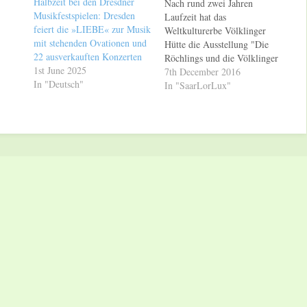
Halbzeit bei den Dresdner
Nach rund zwei Jahren
Musikfestspielen: Dresden
Laufzeit hat das
feiert die »LIEBE« zur Musik
Weltkulturerbe Völklinger
mit stehenden Ovationen und
Hütte die Ausstellung "Die
22 ausverkauften Konzerten
Röchlings und die Völklinger
1st June 2025
Hütte" geschlossen. Im
7th December 2016
In "Deutsch"
nächsten Schritt wird das
In "SaarLorLux"
Thema "Die Röchlings und
die Völklinger Hütte" in das
Weltkulturerbe Völklinger
Hütte integriert werden. Das
Forschungsprojekt zu den
Zwangsarbeitern in der
Völklinger Hütte wird
fortgesetzt. "Mit…