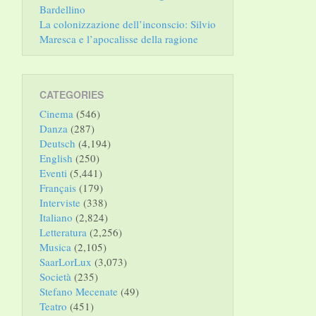
Bardellino
La colonizzazione dell’inconscio: Silvio
Maresca e l’apocalisse della ragione
CATEGORIES
Cinema
(546)
Danza
(287)
Deutsch
(4,194)
English
(250)
Eventi
(5,441)
Français
(179)
Interviste
(338)
Italiano
(2,824)
Letteratura
(2,256)
Musica
(2,105)
SaarLorLux
(3,073)
Società
(235)
Stefano Mecenate
(49)
Teatro
(451)