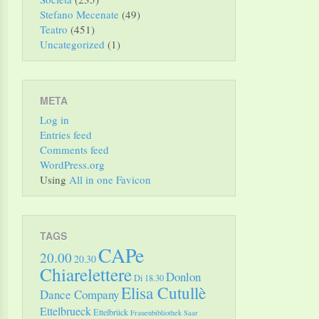
Stefano Mecenate
(49)
Teatro
(451)
Uncategorized
(1)
META
Log in
Entries feed
Comments feed
WordPress.org
Using
All in one Favicon
TAGS
CAPe
20.00
20.30
Chiarelettere
Donlon
Di 18.30
Elisa Cutullè
Dance Company
Ettelbrueck
Ettelbrück
Frauenbibliothek Saar