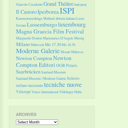
Grand Théâtre
Gianvito Casadonte
hairspray
ISPI
Il Castoro
Iperborea
Kammermusiktage Mettlach
libreria italiana
Lucio
luxembourg
Lussemburgo
Saviani
Magna Graecia Film Festival
Marguerite Donlon
Marioenrico D'Angelo
Merzig
Milano
Mo 17.30
Mittwoch
Mo 18.30
Moderne Galerie
Mozart
Mätresse
Newton
Newton Compton
Compton Editori
OGR
Polaris
Saarbrücken
Saarland.Museum
Sellerio
Saarland.Museum | Moderne Galerie
tecniche nuove
stefano mecenate
Villerupt
Voices International
Völklinger Hütte
ARCHIVES
Archives