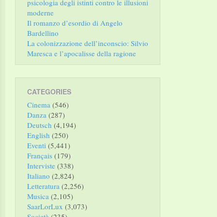
psicologia degli istinti contro le illusioni
moderne
Il romanzo d’esordio di Angelo
Bardellino
La colonizzazione dell’inconscio: Silvio
Maresca e l’apocalisse della ragione
CATEGORIES
Cinema
(546)
Danza
(287)
Deutsch
(4,194)
English
(250)
Eventi
(5,441)
Français
(179)
Interviste
(338)
Italiano
(2,824)
Letteratura
(2,256)
Musica
(2,105)
SaarLorLux
(3,073)
Società
(235)