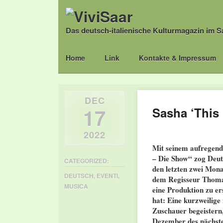
Das deutsch-italienische Kulturmagazin im S
Main menu
Skip
Home
Link
Kontakte & Impressum
to
content
DEC
17
Sasha ‘This 
2022
Mit seinem aufregen
– Die Show“ zog Deut
CATEGORIZED:
den letzten zwei Mon
DEUTSCH
,
EVENTI
,
dem Regisseur Thomas
MUSICA
eine Produktion zu er
hat: Eine kurzweilig
Zuschauer begeistern,
Dezember des nächsten