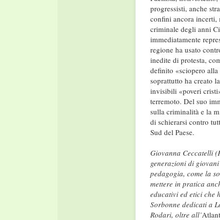
progressisti, anche str
confini ancora incerti,
criminale degli anni Ci
immediatamente repress
regione ha usato contro
inedite di protesta, co
definito «sciopero alla
soprattutto ha creato l
invisibili «poveri crist
terremoto. Del suo imm
sulla criminalità e la m
di schierarsi contro tut
Sud del Paese.
Giovanna Ceccatelli (F
generazioni di giovani 
pedagogia, come la soc
mettere in pratica anc
educativi ed etici che 
Sorbonne dedicati a 
Rodari, oltre all’
Atlan