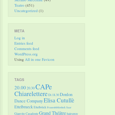
Teatro
(451)
Uncategorized
(1)
META
Log in
Entries feed
Comments feed
WordPress.org
Using
All in one Favicon
TAGS
CAPe
20.00
20.30
Chiarelettere
Donlon
Di 18.30
Elisa Cutullè
Dance Company
Ettelbrueck
Ettelbrück
Frauenbibliothek Saar
Grand Théâtre
Gianvito Casadonte
hairspray