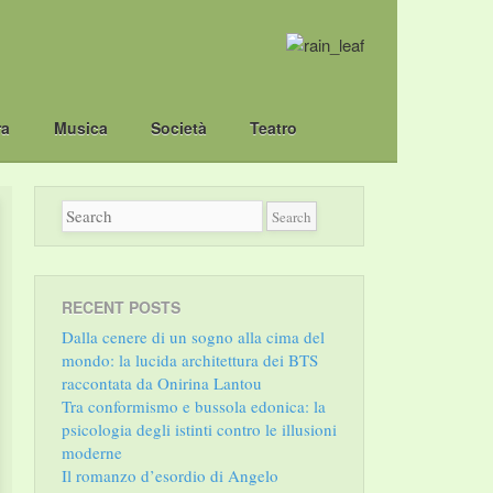
ra
Musica
Società
Teatro
RECENT POSTS
Dalla cenere di un sogno alla cima del
mondo: la lucida architettura dei BTS
raccontata da Onirina Lantou
Tra conformismo e bussola edonica: la
psicologia degli istinti contro le illusioni
moderne
Il romanzo d’esordio di Angelo