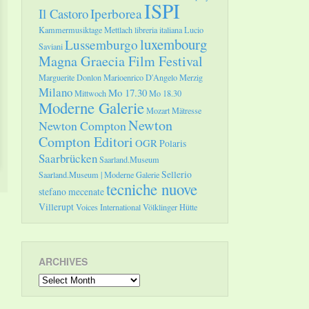
ISPI
Il Castoro
Iperborea
Kammermusiktage Mettlach
libreria italiana
Lucio
luxembourg
Lussemburgo
Saviani
Magna Graecia Film Festival
Marguerite Donlon
Marioenrico D'Angelo
Merzig
Milano
Mo 17.30
Mittwoch
Mo 18.30
Moderne Galerie
Mozart
Mätresse
Newton
Newton Compton
Compton Editori
OGR
Polaris
Saarbrücken
Saarland.Museum
Sellerio
Saarland.Museum | Moderne Galerie
tecniche nuove
stefano mecenate
Villerupt
Voices International
Völklinger Hütte
ARCHIVES
Archives