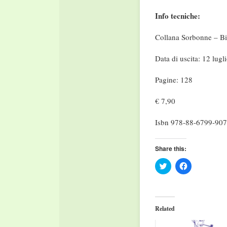
Info tecniche:
Collana Sorbonne – Bi
Data di uscita: 12 lugl
Pagine: 128
€ 7,90
Isbn 978-88-6799-907
Share this:
Click
Click
to
to
share
share
on
on
Twitter
Facebook
(Opens
(Opens
in
in
Related
new
new
window)
window)