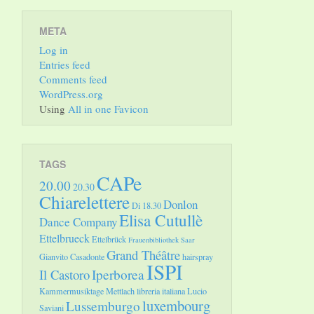
META
Log in
Entries feed
Comments feed
WordPress.org
Using
All in one Favicon
TAGS
CAPe
20.00
20.30
Chiarelettere
Donlon
Di 18.30
Elisa Cutullè
Dance Company
Ettelbrueck
Ettelbrück
Frauenbibliothek Saar
Grand Théâtre
Gianvito Casadonte
hairspray
ISPI
Il Castoro
Iperborea
Kammermusiktage Mettlach
libreria italiana
Lucio
luxembourg
Lussemburgo
Saviani