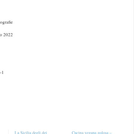
ografie
io 2022
-1
La Sicilia degli dei
Cucina vegana golosa –