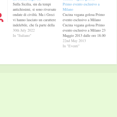
Sulla Sicilia, sin da tempi
Primo evento esclusivo a
antichissimi, si sono riversate
Milano
ondate di civiltà. Ma i Greci
Cucina vegana golosa Primo
vi hanno lasciato un carattere
evento esclusivo a Milano
indelebile, che fa parte della
Cucina vegana golosa Primo
natura profonda di questa
30th July 2022
evento esclusivo a Milano 23
terra. Gli dèi non se ne sono
In "Italiano"
Maggio 2013 dalle ore 18.00
mai andati dall’isola. Nelle
alle 22.00 Il principio di una
22nd May 2013
campagne assolate nel cuore
alimentazione sana Come
In "Eventi"
dell’estate, per le strade
sempre, la richiesta di cibi
aggrappate ai…
sani con attenzione a dei
sapori che siano "partecipi" è
sempre più richiesta, si…