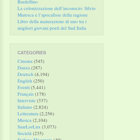
Bardellino
La colonizzazione dell’inconscio: Silvio
Maresca e l’apocalisse della ragione
Libro della maturazione di uno tra i
migliori giovani poeti del Sud Italia
CATEGORIES
Cinema
(545)
Danza
(287)
Deutsch
(4,194)
English
(250)
Eventi
(5,441)
Français
(178)
Interviste
(337)
Italiano
(2,824)
Letteratura
(2,256)
Musica
(2,104)
SaarLorLux
(3,073)
Società
(235)
Stefano Mecenate
(49)