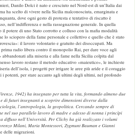
anieri, Danilo Dolci è nato e cresciuto nel Nord-est di un’Italia dai
 ma ha scelto di vivere nella Sicilia malconosciuta, emarginata e
nquanta, dove ogni gesto di protesta e tentativo di riscatto è
o, nell’indifferenza e nella rassegnazione generale. In quella
 il potere di uno Stato corrotto e colluso con la mafia modalità
me lo sciopero della fame personale e collettivo e quello che è stato
 rovescia»: il lavoro volontario e gratuito dei disoccupati. Ma
a prima radio libera contro il monopolio Rai, per dare voce agli
i» abbandonati alla miseria e alla fame nella Sicilia colpita dal
enso lavoro restano il metodo educativo «maieutico», le inchieste
iseria dell’isola, i progetti per irrigare le aree più aride e il coraggio
ti i potenti, per stare accanto agli ultimi degli ultimi, nel profondo
irenze, 1942) ha insegnato per tutta la vita, formando almeno due
e di futuri insegnanti a scoprire dimensioni diverse dalla
iologia, l’antropologia, la geopolitica. Cercando sempre di
he nel suo parallelo lavoro di madre e adesso di nonna i princìpi
ha diffuso nell’Università. Per Clichy ha già realizzato i volumi
Lorenzo Milani, Maria Montessori, Zygmunt Bauman e Gianni
te delle migrazioni
.