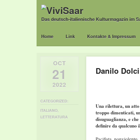
Das deutsch-italienische Kulturmagazin im S
Main menu
Skip
Home
Link
Kontakte & Impressum
to
content
OCT
21
Danilo Dolci 
2022
CATEGORIZED:
Una rilettura, un atto
ITALIANO
,
troppo dimenticati, un
LETTERATURA
disuguaglianza, e che 
definire da qualcuno i
Pacifista, nonviolento,