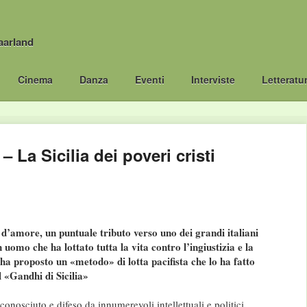
aarland
Cinema
Danza
Eventi
Interviste
Letteratu
– La Sicilia dei poveri cristi
 d’amore, un puntuale tributo verso uno dei grandi italiani
 uomo che ha lottato tutta la vita contro l’ingiustizia e la
ha proposto un «metodo» di lotta pacifista che lo ha fatto
l «Gandhi di Sicilia»
 conosciuto e difeso da innumerevoli intellettuali e politici