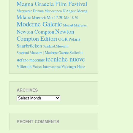
Magna Graecia Film Festival
Marguerite Donlon
Marioenrico D'Angelo
Merzig
Milano
Mo 17.30
Mittwoch
Mo 18.30
Moderne Galerie
Mozart
Mätresse
Newton
Newton Compton
Compton Editori
OGR
Polaris
Saarbrücken
Saarland.Museum
Sellerio
Saarland.Museum | Moderne Galerie
tecniche nuove
stefano mecenate
Villerupt
Voices International
Völklinger Hütte
ARCHIVES
Archives
RECENT COMMENTS