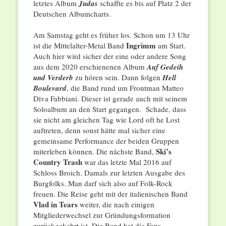
letztes Album
Judas
schaffte es bis auf Platz 2 der
Deutschen Albumcharts.
Am Samstag geht es früher los. Schon um 13 Uhr
Ingrimm
ist die Mittelalter-Metal Band
am Start.
Auch hier wird sicher der eine oder andere Song
aus dem 2020 erschienenen Album
Auf Gedeih
und Verderb
zu hören sein. Dann folgen
Hell
Boulevard
, die Band rund um Frontman Matteo
Diva Fabbiani. Dieser ist gerade auch mit seinem
Soloalbum an den Start gegangen. Schade, dass
sie nicht am gleichen Tag wie Lord oft he Lost
auftreten, denn sonst hätte mal sicher eine
gemeinsame Performance der beiden Gruppen
Ski’s
miterleben können. Die nächste Band,
Country Trash
war das letzte Mal 2016 auf
Schloss Broich. Damals zur letzten Ausgabe des
Burgfolks. Man darf sich also auf Folk-Rock
freuen. Die Reise geht mit der italienischen Band
Vlad in Tears
weiter, die nach einigen
Mitgliederwechsel zur Gründungsformation
zurückgekehrt ist. Die Band hat die Fans