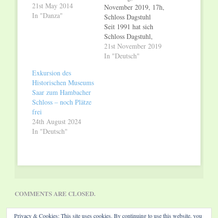
21st May 2014
November 2019, 17h,
In "Danza"
Schloss Dagstuhl
Seit 1991 hat sich
Schloss Dagstuhl,
Leibniz Zentrum für
21st November 2019
Informatik, zum
In "Deutsch"
Treffpunkt der besten
Exkursion des
Informatiker der
Historischen Museums
ganzen Welt
Saar zum Hambacher
entwickelt. Das
Schloss – noch Plätze
renommierte
frei
Forschungszentrum ist
24th August 2024
in der
In "Deutsch"
Wissenschaftswelt ein
Begriff und für die
Stadt Wadern ein
hervorragendes
Aushängeschild. Um
die…
COMMENTS ARE CLOSED.
Privacy & Cookies: This site uses cookies. By continuing to use this website, you