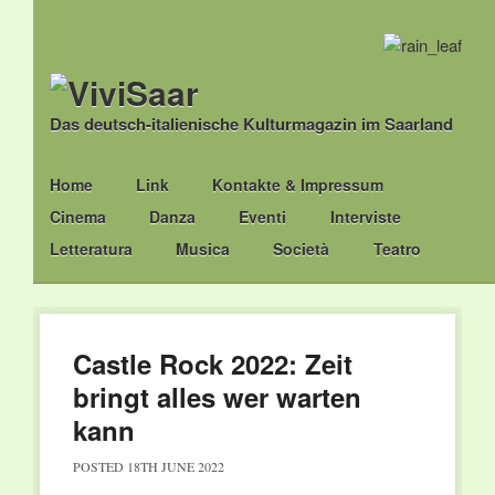
Das deutsch-italienische Kulturmagazin im Saarland
Main menu
Skip
Home
Link
Kontakte & Impressum
to
Cinema
Danza
Eventi
Interviste
content
Letteratura
Musica
Società
Teatro
Castle Rock 2022: Zeit
bringt alles wer warten
kann
POSTED
18TH JUNE 2022