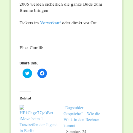
2006 werden sicherlich die ganze Bude zum
Brenne bringen.
Tickets im
Vorverkauf
oder direkt vor Ort.
Elisa Cutullè
Share this:
Click
Click
to
to
share
share
on
on
Twitter
Facebook
(Opens
(Opens
in
in
Related
new
new
window)
window)
“Dagstuhler
Gespräche” – Wie die
iMove beim 1.
Ethik in den Rechner
Tanztreffen der Jugend
kommt
in Berlin
Sonntag, 24