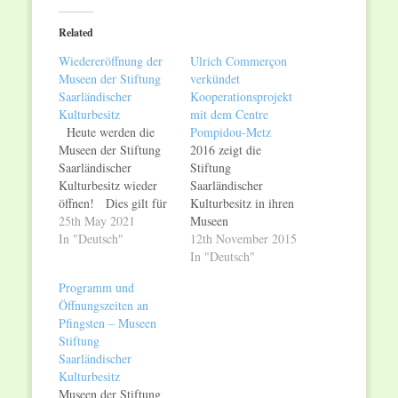
Twitter
Facebook
(Opens
(Opens
in
in
Related
new
new
window)
window)
Wiedereröffnung der
Ulrich Commerçon
Museen der Stiftung
verkündet
Saarländischer
Kooperationsprojekt
Kulturbesitz
mit dem Centre
Heute werden die
Pompidou-Metz
Museen der Stiftung
2016 zeigt die
Saarländischer
Stiftung
Kulturbesitz wieder
Saarländischer
öffnen! Dies gilt für
Kulturbesitz in ihren
die Museen: in
25th May 2021
Museen
Saarbrücken: die
In "Deutsch"
Saarlandmuseum,
12th November 2015
Moderne Galerie des
Museum für Vor- und
In "Deutsch"
Saarlandmuseums, die
Frühgeschichte und
Programm und
Alte Sammlung des
Deutsches
Öffnungszeiten an
Saarlandmuseums, das
Zeitungsmuseum ein
Pfingsten – Museen
Museum für Vor- und
facettenreiches
Stiftung
Frühgeschichte und
Ausstellungs-
Saarländischer
die Schlosskirche; in
Spektrum. Ein
Kulturbesitz
Perl-Nennig: die
besonderes Highlight
Museen der Stiftung