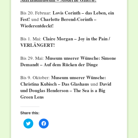
Lovis Corinth – das Leben, ein
Bis 20. Februar:
Fest!
Charlotte Berend-Corinth –
und
Wiederentdeckt!
Claire Morgan – Joy in the Pain /
Bis 1. Mai:
VERLÄNGERT!
Museum unserer Wünsche: Simone
Bis 29. Mai:
Demandt – Auf dem Rücken der Dinge
Museum unserer Wünsche:
Bis 9. Oktober:
Christina Kubisch – Das Glashaus
David
und
und Douglas Henderson – The Sea is a Big
Green Lens
Share this:
Click
Click
to
to
share
share
on
on