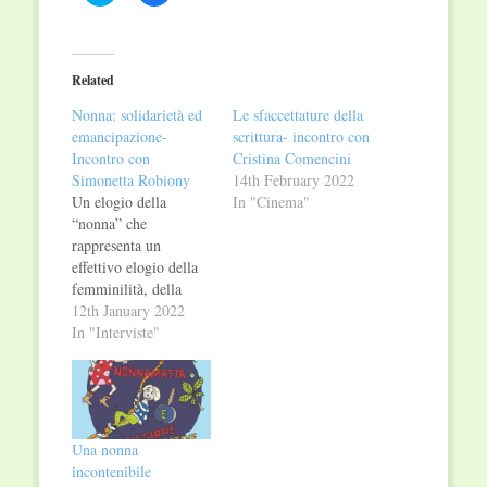
to
to
share
share
on
on
Twitter
Facebook
(Opens
(Opens
in
in
Related
new
new
window)
window)
Nonna: solidarietà ed
Le sfaccettature della
emancipazione-
scrittura- incontro con
Incontro con
Cristina Comencini
Simonetta Robiony
14th February 2022
Un elogio della
In "Cinema"
“nonna” che
rappresenta un
effettivo elogio della
femminilità, della
forza e della dignità di
12th January 2022
ogni donna. Un
In "Interviste"
esempio anche e
soprattutto per il
nostro mondo in cui
abbiamo conquistato
tante libertà e la
Una nonna
nostra vita
incontenibile
all’apparenza sembra