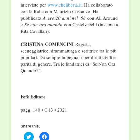
interviste per
www.cheliberta.it
. Ha collaborato
con la Rai e con Maurizio Costanzo. Ha
pubblicato
Avevo 20 anni nel ’68
con All Around
e
Se non
ora quando
con Castelvecchi (insieme a
Rita Cavallari).
CRISTINA COMENCINI
Regista,
sceneggiatrice, drammaturga e scrittrice tra le più
popolari. Da sempre impegnata
per diritti civili e
parità di genere. Tra le fondatrici di “Se Non Ora
Quando?”.
Fefè Editore
pagg. 140 • € 13 • 2021
Share this:
Click
Click