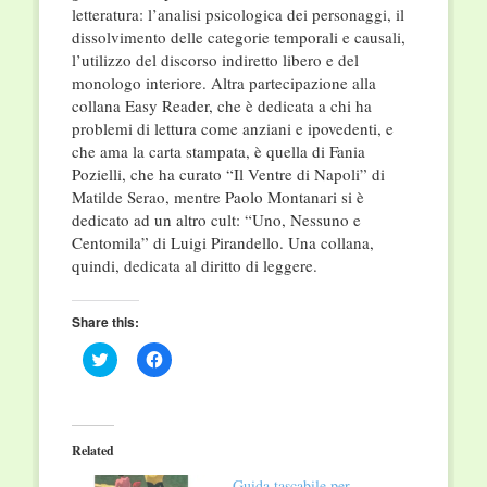
letteratura: l’analisi psicologica dei personaggi, il
dissolvimento delle categorie temporali e causali,
l’utilizzo del discorso indiretto libero e del
monologo interiore. Altra partecipazione alla
collana Easy Reader, che è dedicata a chi ha
problemi di lettura come anziani e ipovedenti, e
che ama la carta stampata, è quella di Fania
Pozielli, che ha curato “Il Ventre di Napoli” di
Matilde Serao, mentre Paolo Montanari si è
dedicato ad un altro cult: “Uno, Nessuno e
Centomila” di Luigi Pirandello. Una collana,
quindi, dedicata al diritto di leggere.
Share this:
Click
Click
to
to
share
share
on
on
Twitter
Facebook
(Opens
(Opens
in
in
Related
new
new
window)
window)
Guida tascabile per