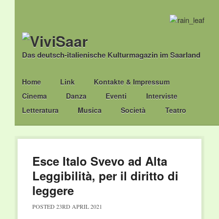
Das deutsch-italienische Kulturmagazin im Saarland
Main menu
Skip
Home
Link
Kontakte & Impressum
to
Cinema
Danza
Eventi
Interviste
content
Letteratura
Musica
Società
Teatro
Esce Italo Svevo ad Alta
Leggibilità, per il diritto di
leggere
POSTED
23RD APRIL 2021