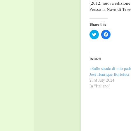
(2012, nuova edizion
Presso la Nave
di Tes
Share this:
Click
Click
to
to
share
share
on
on
Twitter
Facebook
(Opens
(Opens
in
in
Related
new
new
window)
window)
«Sulle strade di mio pad
José Henrique Bortoluci
23rd July 2024
In "Italiano"