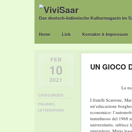
Das deutsch-italienische Kulturmagazin im S
Main menu
Skip
Home
Link
Kontakte & Impressum
to
content
FEB
10
UN GIOCO D
2021
La na
CATEGORIZED:
I fratelli Scarrone, Ma
ITALIANO
,
un’educazione borghese
LETTERATURA
economico: l’automobile
tumultuoso del 1968 ar
universitario, subisce 
riprendersi. Mario leg