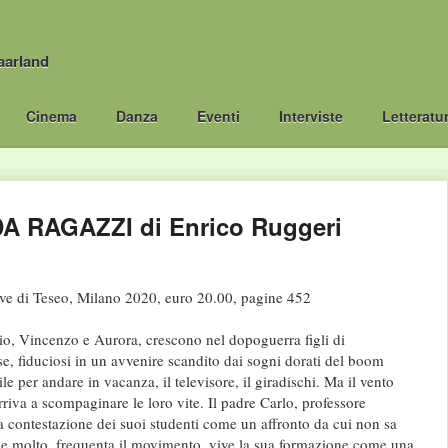
aarland
Cinema
Danza
Eventi
Interviste
Letteratu
A RAGAZZI di Enrico Ruggeri
ve di Teseo, Milano 2020, euro 20.00, pagine 452
rio, Vincenzo e Aurora, crescono nel dopoguerra figli di
, fiduciosi in un avvenire scandito dai sogni dorati del boom
 per andare in vacanza, il televisore, il giradischi. Ma il vento
riva a scompaginare le loro vite. Il padre Carlo, professore
la contestazione dei suoi studenti come un affronto da cui non sa
ge molto, frequenta il movimento, vive la sua formazione come una