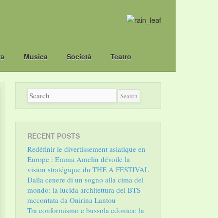
ra
Musica
Società
Teatro
RECENT POSTS
Redéfinir le divertissement asiatique en
Europe : Emma Amelin dévoile la
vision stratégique du THE A FESTIVAL
Dalla cenere di un sogno alla cima del
mondo: la lucida architettura dei BTS
raccontata da Onirina Lantou
Tra conformismo e bussola edonica: la