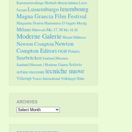
Kammermusiktage Mettlach
libreria italiana
Lucio
luxembourg
Lussemburgo
Saviani
Magna Graecia Film Festival
Marguerite Donlon
Marioenrico D'Angelo
Merzig
Milano
Mo 17.30
Mittwoch
Mo 18.30
Moderne Galerie
Mozart
Mätresse
Newton
Newton Compton
Compton Editori
OGR
Polaris
Saarbrücken
Saarland.Museum
Sellerio
Saarland.Museum | Moderne Galerie
tecniche nuove
stefano mecenate
Villerupt
Voices International
Völklinger Hütte
ARCHIVES
Archives