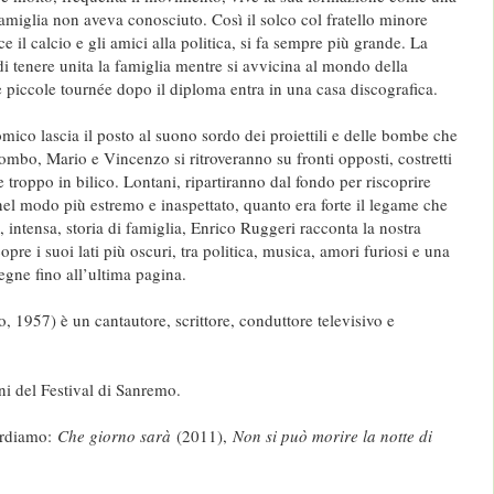
 famiglia non aveva conosciuto. Così il solco col fratello minore
e il calcio e gli amici alla politica, si fa sempre più grande. La
i tenere unita la famiglia mentre si avvicina al mondo della
e piccole tournée dopo il diploma entra in una casa discografica.
co lascia il posto al suono sordo dei proiettili e delle bombe che
ombo, Mario e Vincenzo si ritroveranno su fronti opposti, costretti
e troppo in bilico. Lontani, ripartiranno dal fondo per riscoprire
nel modo più estremo e inaspettato, quanto era forte il legame che
, intensa, storia di famiglia, Enrico Ruggeri racconta la nostra
pre i suoi lati più oscuri, tra politica, musica, amori furiosi e una
egne fino all’ultima pagina.
 1957) è un cantautore, scrittore, conduttore televisivo e
ni del Festival di Sanremo.
cordiamo:
Che giorno sarà
(2011),
Non si può morire la notte di