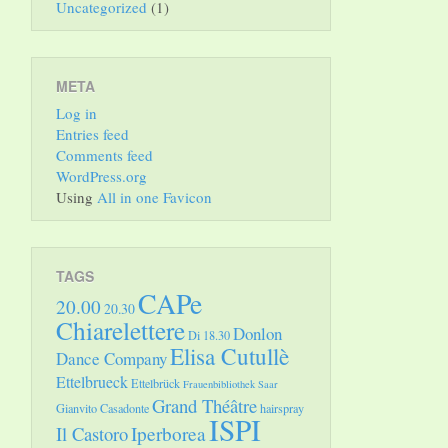
Uncategorized
(1)
META
Log in
Entries feed
Comments feed
WordPress.org
Using
All in one Favicon
TAGS
CAPe
20.00
20.30
Chiarelettere
Donlon
Di 18.30
Elisa Cutullè
Dance Company
Ettelbrueck
Ettelbrück
Frauenbibliothek Saar
Grand Théâtre
Gianvito Casadonte
hairspray
ISPI
Il Castoro
Iperborea