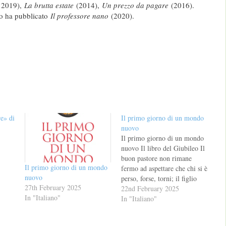
e 2019),
La brutta estate
(2014),
Un prezzo da pagare
(2016).
eo ha pubblicato
Il professore nano
(2020).
re» di
Il primo giorno di un mondo
nuovo
Il primo giorno di un mondo
nuovo Il libro del Giubileo Il
buon pastore non rimane
Il primo giorno di un mondo
fermo ad aspettare che chi si è
nuovo
perso, forse, torni; il figlio
27th February 2025
prodigo prende l’iniziativa di
22nd February 2025
In "Italiano"
allontanarsi per poi tornare a
In "Italiano"
casa; il Buon Samaritano
continua il suo viaggio solo