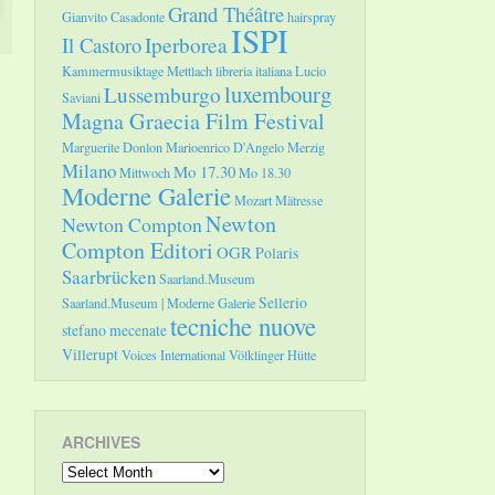
Grand Théâtre
Gianvito Casadonte
hairspray
ISPI
Il Castoro
Iperborea
Kammermusiktage Mettlach
libreria italiana
Lucio
luxembourg
Lussemburgo
Saviani
Magna Graecia Film Festival
Marguerite Donlon
Marioenrico D'Angelo
Merzig
Milano
Mo 17.30
Mittwoch
Mo 18.30
Moderne Galerie
Mozart
Mätresse
Newton
Newton Compton
Compton Editori
OGR
Polaris
Saarbrücken
Saarland.Museum
Sellerio
Saarland.Museum | Moderne Galerie
tecniche nuove
stefano mecenate
Villerupt
Voices International
Völklinger Hütte
ARCHIVES
Archives