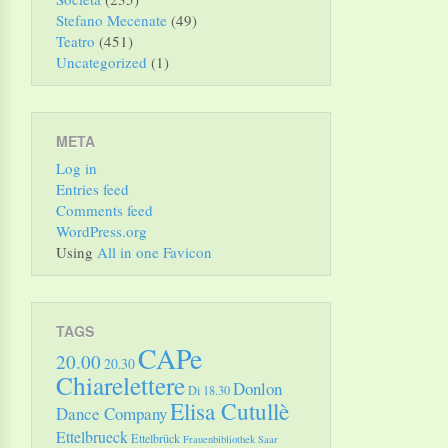
Stefano Mecenate
(49)
Teatro
(451)
Uncategorized
(1)
META
Log in
Entries feed
Comments feed
WordPress.org
Using
All in one Favicon
TAGS
CAPe
20.00
20.30
Chiarelettere
Donlon
Di 18.30
Elisa Cutullè
Dance Company
Ettelbrueck
Ettelbrück
Frauenbibliothek Saar