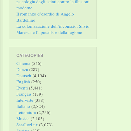
psicologia degli istinti contro le illusioni
moderne
Il romanzo d’esordio di Angelo
Bardellino
La colonizzazione dell’inconscio: Silvio
Maresca e l’apocalisse della ragione
CATEGORIES
Cinema
(546)
Danza
(287)
Deutsch
(4,194)
English
(250)
Eventi
(5,441)
Français
(179)
Interviste
(338)
Italiano
(2,824)
Letteratura
(2,256)
Musica
(2,105)
SaarLorLux
(3,073)
Società
(235)