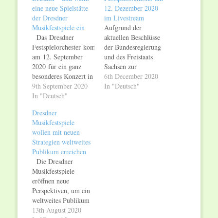
eine neue Spielstätte
12. Dezember 2020
der Dresdner
im Livestream
Musikfestspiele ein
Aufgrund der
Das Dresdner
aktuellen Beschlüsse
Festspielorchester kommt
der Bundesregierung
am 12. September
und des Freistaats
2020 für ein ganz
Sachsen zur
besonderes Konzert in
Eindämmung der
6th December 2020
Dresden zusammen.
9th September 2020
dynamischen
In "Deutsch"
Nach der Corona
In "Deutsch"
Verbreitung von
bedingten Absage
COVID-19 findet das
Dresdner
der Dresdner
geplante Palastkonzert
Musikfestspiele
Musikfestspiele
mit Jan Vogler und
wollen mit neuen
2020 wird der
dem Dresdner
Strategien weltweites
Originalklangkörper
Festspielorchester am
Publikum erreichen
unter der Leitung
12. Dezember 2020
Die Dresdner
von Josep Caballé
ohne Publikum statt.
Musikfestspiele
Domenech mit den Sinfonien
Die Veranstaltung
eröffnen neue
Nr. 1 und 2 von
wird um 20 Uhr live
Perspektiven, um ein
Ludwig van
aus dem Kulturpalast
weltweites Publikum
Beethoven das
auf der
zu erreichen. In
13th August 2020
Beethovenjahr 2020
Streamingplattform