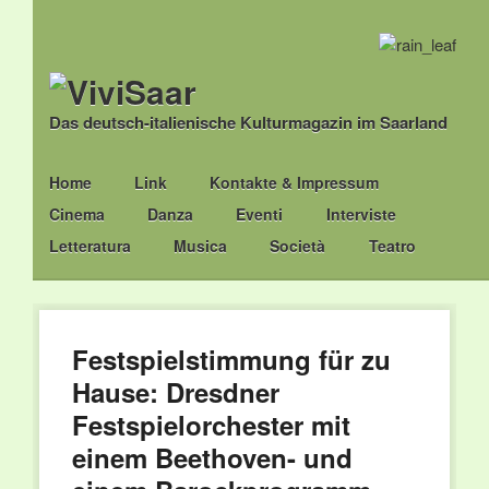
Das deutsch-italienische Kulturmagazin im Saarland
Main menu
Skip
Home
Link
Kontakte & Impressum
to
Cinema
Danza
Eventi
Interviste
content
Letteratura
Musica
Società
Teatro
Festspielstimmung für zu
Hause: Dresdner
Festspielorchester mit
einem Beethoven- und