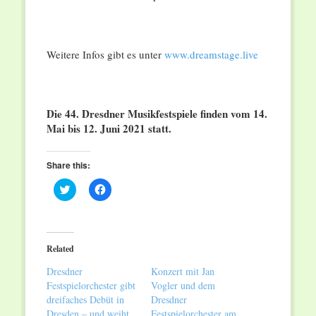
Weitere Infos gibt es unter
www.dreamstage.live
Die 44. Dresdner Musikfestspiele finden vom 14.
Mai bis 12. Juni 2021 statt.
Share this:
Click
Click
to
to
share
share
on
on
Twitter
Facebook
(Opens
(Opens
in
in
Related
new
new
window)
window)
Dresdner
Konzert mit Jan
Festspielorchester gibt
Vogler und dem
dreifaches Debüt in
Dresdner
Dresden – und weiht
Festspielorchester am