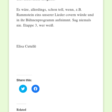
Es wäre, allerdings, schon toll, wenn, z.B.
Rammstein eins unserer Lieder covern würde und
in ihr Bühnenprogramm aufnimmt. Sag niemals
nie. Etappe 3, wer weiß.
Elisa Cutullè
Share this:
Click
Click
to
to
share
share
on
on
Twitter
Facebook
(Opens
(Opens
in
in
Related
new
new