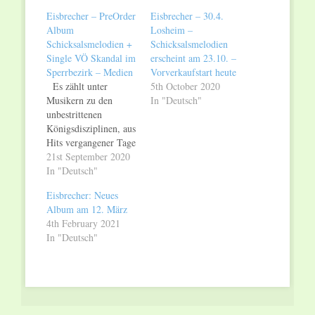
window)
window)
Eisbrecher – PreOrder
Eisbrecher – 30.4.
Album
Losheim –
Schicksalsmelodien +
Schicksalsmelodien
Single VÖ Skandal im
erscheint am 23.10. –
Sperrbezirk – Medien
Vorverkaufstart heute
Es zählt unter
5th October 2020
Musikern zu den
In "Deutsch"
unbestrittenen
Königsdisziplinen, aus
Hits vergangener Tage
neue, eigene
21st September 2020
Versionen zu
In "Deutsch"
erschaffen. Denn die
Eisbrecher: Neues
kompositorischen
Album am 12. März
Hürden sind in
4th February 2021
solchen Fällen
In "Deutsch"
natürlich immens
hoch: Man muss
zahlreiche Fallstricke
beachten, verbunden
mit der ständig
lauernden Gefahr,