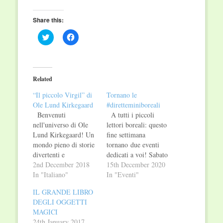
Share this:
Click
Click
to
to
share
share
on
on
Twitter
Facebook
(Opens
(Opens
in
in
Related
new
new
window)
window)
“Il piccolo Virgil” di
Tornano le
Ole Lund Kirkegaard
#diretteminiboreali
Benvenuti
A tutti i piccoli
nell'universo di Ole
lettori boreali: questo
Lund Kirkegaard! Un
fine settimana
mondo pieno di storie
tornano due eventi
divertenti e
dedicati a voi! Sabato
personaggi strani,
2nd December 2018
19 e domenica 20
15th December 2020
bizzarri e barbuti, da
In "Italiano"
dicembre non perdete
In "Eventi"
quasi cinquant'anni
due nuovi
IL GRANDE LIBRO
amati da adulti e
appuntamenti con
DEGLI OGGETTI
bambini. Il piccolo
le #diretteminiboreali: Martina
MAGICI
Virgil vive in un
Folena (La
24th January 2017