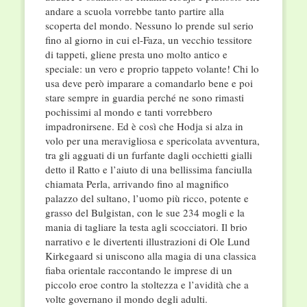
andare a scuola vorrebbe tanto partire alla
scoperta del mondo. Nessuno lo prende sul serio
fino al giorno in cui el-Faza, un vecchio tessitore
di tappeti, gliene presta uno molto antico e
speciale: un vero e proprio tappeto volante! Chi lo
usa deve però imparare a comandarlo bene e poi
stare sempre in guardia perché ne sono rimasti
pochissimi al mondo e tanti vorrebbero
impadronirsene. Ed è così che Hodja si alza in
volo per una meravigliosa e spericolata avventura,
tra gli agguati di un furfante dagli occhietti gialli
detto il Ratto e l’aiuto di una bellissima fanciulla
chiamata Perla, arrivando fino al magnifico
palazzo del sultano, l’uomo più ricco, potente e
grasso del Bulgistan, con le sue 234 mogli e la
mania di tagliare la testa agli scocciatori. Il brio
narrativo e le divertenti illustrazioni di Ole Lund
Kirkegaard si uniscono alla magia di una classica
fiaba orientale raccontando le imprese di un
piccolo eroe contro la stoltezza e l’avidità che a
volte governano il mondo degli adulti.