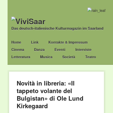
Das deutsch-italienische Kulturmagazin im Saarland
Main menu
Skip
Home
Link
Kontakte & Impressum
to
Cinema
Danza
Eventi
Interviste
content
Letteratura
Musica
Società
Teatro
Novità in libreria: «Il
tappeto volante del
Bulgistan» di Ole Lund
Kirkegaard