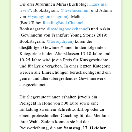
Die drei Jurorinnen Mirai (Buchblog:
„Lass mal
lesen“
; Bookstagram:
@lesehexemimi
und Admin
von
@youngbookstagram
), Melina
(BookTube:
ReadingBookChannel
;
Bookstagram:
@readingbookchannel
) und Askin
(Gewinnerin von Frankfurt Young Stories 2019;
Bookstagram:
@torreydryan
) küren die
diesjährigen Gewinner*innen in den folgenden
Kategorien: in den Altersklassen 13-18 Jahre und
19-25 Jahre wird je ein Preis für Kurzgeschichte
und für Lyrik vergeben. In einer letzten Kategorie
werden alle Einreichungen berücksichtigt und ein
genre- und altersübergreifendes Gewinnerwerk
ausgezeichnet.
Die Siegerautor*innen erhalten jeweils ein
Preisgeld in Höhe von 500 Euro sowie eine
Einladung zu einem Schreibworkshop oder zu
einem professionellen Coaching für das Medium
ihrer Wahl. Zudem können sie bei der
Samstag, 17. Oktober
Preisverleihung, die am