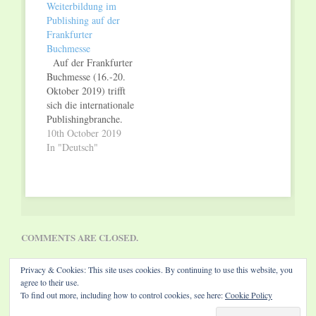
Weiterbildung im
Schreibwettbewerb
Publishing auf der
Frankfurt Young
Frankfurter
Stories auf. Bis zum
Buchmesse
30. September 2019
Auf der Frankfurter
konnten Beiträge in
Buchmesse (16.-20.
den Genres Short
Oktober 2019) trifft
Story und Lyrik
sich die internationale
eingereicht werden.
Publishingbranche.
Eine dreiköpfige
Hier finden
10th October 2019
Jury…
Auszubildende und
In "Deutsch"
Studierende sowie
Berufseinsteiger und
Nachwuchskräfte aus
allen Bereichen der
Buchbranche
Wissenswertes rund
COMMENTS ARE CLOSED.
um Aus- und
Weiterbildungsformate
Privacy & Cookies: This site uses cookies. By continuing to use this website, you
und können Kontakt
agree to their use.
zu
To find out more, including how to control cookies, see here:
Cookie Policy
Personalverantwortlichen,
Website by Diamond Visions