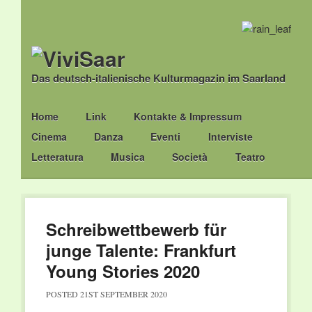
Das deutsch-italienische Kulturmagazin im Saarland
Main menu
Skip
Home
Link
Kontakte & Impressum
to
Cinema
Danza
Eventi
Interviste
content
Letteratura
Musica
Società
Teatro
Schreibwettbewerb für
junge Talente: Frankfurt
Young Stories 2020
POSTED
21ST SEPTEMBER 2020