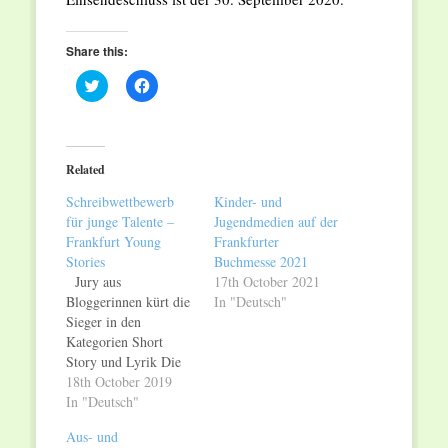
Share this:
Click
Click
to
to
share
share
on
on
Twitter
Facebook
(Opens
(Opens
in
in
Related
new
new
window)
window)
Schreibwettbewerb
Kinder- und
für junge Talente –
Jugendmedien auf der
Frankfurt Young
Frankfurter
Stories
Buchmesse 2021
Jury aus
17th October 2021
Bloggerinnen kürt die
In "Deutsch"
Sieger in den
Kategorien Short
Story und Lyrik Die
Frankfurter
18th October 2019
Buchmesse ruft junge
In "Deutsch"
Literaten im Alter von
Aus- und
12-18 Jahren zum