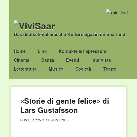
Das deutsch-italienische Kulturmagazin im Saarland
Main menu
Skip
Home
Link
Kontakte & Impressum
to
Cinema
Danza
Eventi
Interviste
content
Letteratura
Musica
Società
Teatro
«Storie di gente felice» di
Lars Gustafsson
POSTED
22ND AUGUST 2020