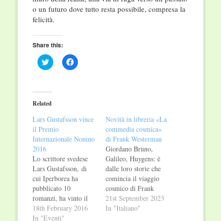
o un futuro dove tutto resta possibile, compresa la
felicità.
Share this:
Click
Click
to
to
share
share
on
on
Twitter
Facebook
(Opens
(Opens
in
in
Related
new
new
window)
window)
Lars Gustafsson vince
Novità in libreria «La
il Premio
commedia cosmica»
Internazionale Nonino
di Frank Westerman
2016
Giordano Bruno,
Lo scrittore svedese
Galileo, Huygens: è
Lars Gustafsson, di
dalle loro storie che
cui Iperborea ha
comincia il viaggio
pubblicato 10
cosmico di Frank
romanzi, ha vinto il
Westerman. Ogni
21st September 2023
prestigioso Premio
18th February 2016
volta che uno
In "Italiano"
Internazionale Nonino
In "Eventi"
scienziato ha puntato