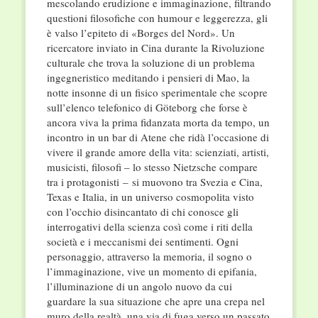
mescolando erudizione e immaginazione, filtrando
questioni filosofiche con humour e leggerezza, gli
è valso l’epiteto di «Borges del Nord». Un
ricercatore inviato in Cina durante la Rivoluzione
culturale che trova la soluzione di un problema
ingegneristico meditando i pensieri di Mao, la
notte insonne di un fisico sperimentale che scopre
sull’elenco telefonico di Göteborg che forse è
ancora viva la prima fidanzata morta da tempo, un
incontro in un bar di Atene che ridà l’occasione di
vivere il grande amore della vita: scienziati, artisti,
musicisti, filosofi – lo stesso Nietzsche compare
tra i protagonisti – si muovono tra Svezia e Cina,
Texas e Italia, in un universo cosmopolita visto
con l’occhio disincantato di chi conosce gli
interrogativi della scienza così come i riti della
società e i meccanismi dei sentimenti. Ogni
personaggio, attraverso la memoria, il sogno o
l’immaginazione, vive un momento di epifania,
l’illuminazione di un angolo nuovo da cui
guardare la sua situazione che apre una crepa nel
muro della realtà, una via di fuga verso un passato