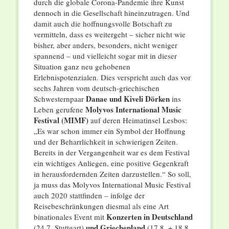
durch die globale Corona-Pandemie ihre Kunst
dennoch in die Gesellschaft hineinzutragen. Und
damit auch die hoffnungsvolle Botschaft zu
vermitteln, dass es weitergeht – sicher nicht wie
bisher, aber anders, besonders, nicht weniger
spannend – und vielleicht sogar mit in dieser
Situation ganz neu gehobenen
Erlebnispotenzialen. Dies verspricht auch das vor
sechs Jahren vom deutsch-griechischen
Danae und Kiveli Dörken
Schwesternpaar
ins
Molyvos
International Music
Leben gerufene
Festival (MIMF)
auf deren Heimatinsel Lesbos:
„Es war schon immer ein Symbol der Hoffnung
und der Beharrlichkeit in schwierigen Zeiten.
Bereits in der Vergangenheit war es dem Festival
ein wichtiges Anliegen, eine positive Gegenkraft
in herausfordernden Zeiten darzustellen.“ So soll,
ja muss das Molyvos International Music Festival
auch 2020 stattfinden – infolge der
Reisebeschränkungen diesmal als eine Art
Konzerten in Deutschland
binationales Event mit
und Griechenland
(24.7. Stuttgart)
(17.8. + 18.8.,