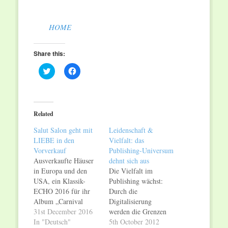
HOME
Share this:
Click
Click
to
to
share
share
on
on
Twitter
Facebook
(Opens
(Opens
in
in
Related
new
new
window)
window)
Salut Salon geht mit
Leidenschaft &
LIEBE in den
Vielfalt: das
Vorverkauf
Publishing-Universum
Ausverkaufte Häuser
dehnt sich aus
in Europa und den
Die Vielfalt im
USA, ein Klassik-
Publishing wächst:
ECHO 2016 für ihr
Durch die
Album „Carnival
Digitalisierung
Fantasy“ und auf
31st December 2016
werden die Grenzen
YouTube ein über 22-
In "Deutsch"
zwischen den
5th October 2012