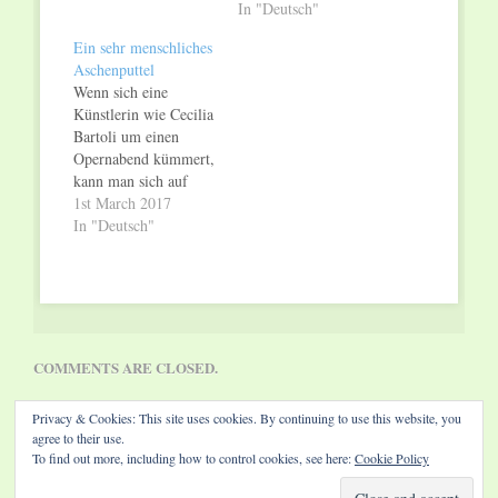
Millionen-Hype mit
Kreativbranchen –
In "Deutsch"
der instrumental-
also zwischen Film,
Ein sehr menschliches
akrobatischen
Games, Journalismus
Aschenputtel
Adaption von Vivaldis
und Buch –
Wenn sich eine
„Sommer“... Die vier
zunehmend
Künstlerin wie Cecilia
Musikerinnen des
durchlässig. Auch die
Bartoli um einen
Hamburger
Rollenverteilung wird
Opernabend kümmert,
Klassikquartetts Salut
fließender: Leser
kann man sich auf
Salon sind auf
werden zu Autoren,
eine spektakuläre
1st March 2017
Erfolgskurs und
Autoren zu
Vorstellung gefasst
In "Deutsch"
arbeiten neben ihrer
Publishern, und
machen. Insbesondere
weltweit gefeierten
Publisher zu
wenn sich die
Tour mit „Ein
Kreativen. Es entsteht
Künstlerin als
Karneval…
eine neue
exzellente
Öffentlichkeit, die sich
Organisatorin und
durch Schlagworte…
Intendantin erweist.
COMMENTS ARE CLOSED.
Ein klares Beispiel ist
das junge Orchester
Privacy & Cookies: This site uses cookies. By continuing to use this website, you
dass mit den ganzen
agree to their use.
Darstellern auf der
To find out more, including how to control cookies, see here:
Cookie Policy
Bühne als
Protagonisten, nicht
Website by Diamond Visions