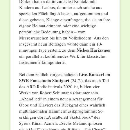
Dörken hatten dafür zunächst Kontakt mit
Kindern auf Lesbos, darunter auch solche aus
speziellen Flüchtlingsklassen, aufgenommen und
diese gebeten, Klänge einzufangen, die sie an ihre
eigene Heimat erinnern oder eine wichtige
persönliche Bedeutung haben – vom
Meeresrauschen bis hin zu Volksliedern. Aus den
insgesamt neun Beiträgen wurde dann ein 10-
Nickos Harizanos
minütiges Tape erstellt, zu dem
ein parallel aufzuführendes Werk für klassische
Instrumente komponierte.
Live-Konzert im
Bei dem zeitlich vorgeschalteten
SWR Funkstudio Stuttgart
(24.7.), das auch Teil
des ARD Radiofestivals 2020 ist, bilden vier
Werke von Robert Schumann (darunter sein
„Abendlied“ in einem neuen Arrangement für
Oboe und Klavier) das Rückgrat eines wahrlich
multinationalen Kammermusikprogramms: So
erklingen dort „A scattered Sketchbook“ des
Syrers Kinan Azmeh, „Sechs Metamorphosen
nach Ovid“ von Benjamin Britten, „The Chase“