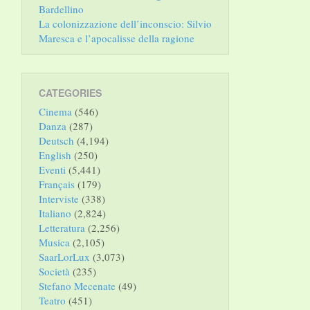
Bardellino
La colonizzazione dell’inconscio: Silvio
Maresca e l’apocalisse della ragione
CATEGORIES
Cinema
(546)
Danza
(287)
Deutsch
(4,194)
English
(250)
Eventi
(5,441)
Français
(179)
Interviste
(338)
Italiano
(2,824)
Letteratura
(2,256)
Musica
(2,105)
SaarLorLux
(3,073)
Società
(235)
Stefano Mecenate
(49)
Teatro
(451)