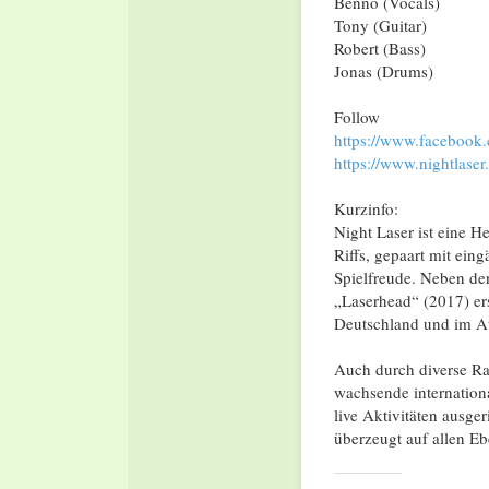
Benno (Vocals)
Tony (Guitar)
Robert (Bass)
Jonas (Drums)
Follow
https://www.facebook
https://www.nightlaser
Kurzinfo:
Night Laser ist eine H
Riffs, gepaart mit ei
Spielfreude. Neben de
„Laserhead“ (2017) ers
Deutschland und im Au
Auch durch diverse Rad
wachsende internation
live Aktivitäten ausge
überzeugt auf allen Eb