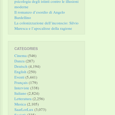
psicologia degli istinti contro le illusioni
moderne
Il romanzo d’esordio di Angelo
Bardellino
La colonizzazione dell’inconscio: Silvio
Maresca e l’apocalisse della ragione
CATEGORIES
Cinema
(546)
Danza
(287)
Deutsch
(4,194)
English
(250)
Eventi
(5,441)
Français
(179)
Interviste
(338)
Italiano
(2,824)
Letteratura
(2,256)
Musica
(2,105)
SaarLorLux
(3,073)
Società
(235)