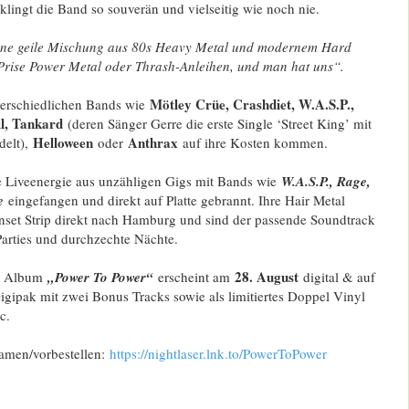
klingt die Band so souverän und vielseitig wie noch nie.
eine geile Mischung aus 80s Heavy Metal und modernem Hard
Prise Power Metal oder Thrash-Anleihen, und man hat uns“.
Mötley Crüe, Crashdiet, W.A.S.P.,
terschiedlichen Bands wie
l, Tankard
(deren Sänger Gerre die erste Single ‘Street King’ mit
Helloween
Anthrax
delt),
oder
auf ihre Kosten kommen.
e Liveenergie aus unzähligen Gigs mit Bands wie
W.A.S.P., Rage,
re
eingefangen und direkt auf Platte gebrannt. Ihre Hair Metal
et Strip direkt nach Hamburg und sind der passende Soundtrack
Parties und durchzechte Nächte.
28. August
Album
„Power To Power“
erscheint am
digital & auf
igipak mit zwei Bonus Tracks sowie als limitiertes Doppel Vinyl
c.
amen/vorbestellen:
https://nightlaser.lnk.to/
PowerToPower