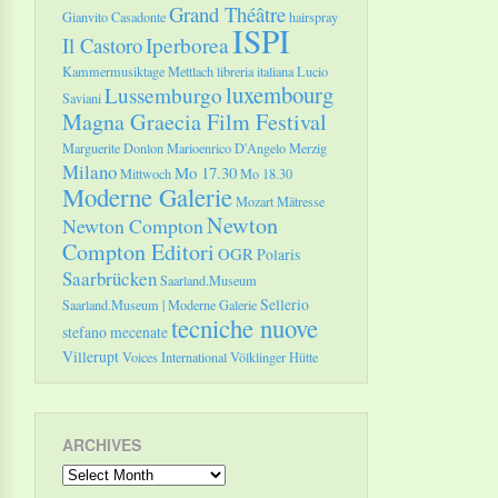
Grand Théâtre
Gianvito Casadonte
hairspray
ISPI
Il Castoro
Iperborea
Kammermusiktage Mettlach
libreria italiana
Lucio
luxembourg
Lussemburgo
Saviani
Magna Graecia Film Festival
Marguerite Donlon
Marioenrico D'Angelo
Merzig
Milano
Mo 17.30
Mittwoch
Mo 18.30
Moderne Galerie
Mozart
Mätresse
Newton
Newton Compton
Compton Editori
OGR
Polaris
Saarbrücken
Saarland.Museum
Sellerio
Saarland.Museum | Moderne Galerie
tecniche nuove
stefano mecenate
Villerupt
Voices International
Völklinger Hütte
ARCHIVES
Archives