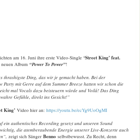
‘Street King’ feat.
ichten am 16. Juni ihre erste Video-Single
 neuen Album
“Power To Power”
!
as thrashigste Ding, das wir je gemacht haben. Bei der
 Party mit Gerre auf dem Summer Breeze hatten wir schon die
leicht mal Vocals dazu beisteuern würde und Voilá! Das Ding
 wahre Gefühle, direkt ins Gesicht!”
et King’
Video hier an:
https://youtu.be/ecYg9UoOgMI
f ein authentisches Recording gesetzt und unseren Sound
s wichtig, die atemberaubende Energie unserer Live-Konzerte auch
Benno
en“,
zeigt sich Sänger
selbstbewusst. Zu Recht, denn