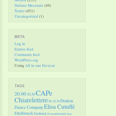
Stefano Mecenate
(49)
Teatro
(451)
Uncategorized
(1)
META
Log in
Entries feed
Comments feed
WordPress.org
Using
All in one Favicon
TAGS
CAPe
20.00
20.30
Chiarelettere
Donlon
Di 18.30
Elisa Cutullè
Dance Company
Ettelbrueck
Ettelbrück
Frauenbibliothek Saar