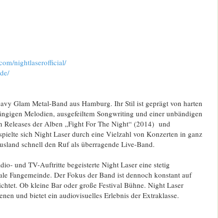
.com/
nightlaserofficial/
.de/
eavy Glam Metal-Band aus Hamburg. Ihr Stil ist geprägt von harten
ngängigen Melodien, ausgefeiltem Songwriting und einer unbändigen
n Releases der Alben „Fight For The Night“ (2014) und
pielte sich Night Laser durch eine Vielzahl von Konzerten in ganz
sland schnell den Ruf als überragende Live-Band.
io- und TV-Auftritte begeisterte Night Laser eine stetig
ale Fangemeinde. Der Fokus der Band ist dennoch konstant auf
richtet. Ob kleine Bar oder große Festival Bühne. Night Laser
enen und bietet ein audiovisuelles Erlebnis der Extraklasse.