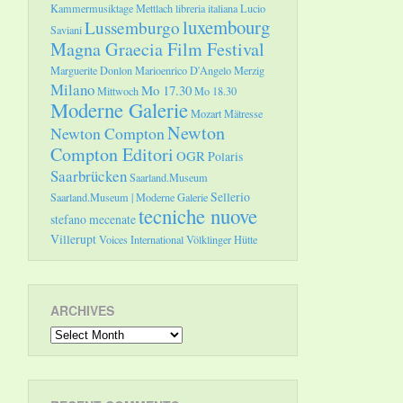
Kammermusiktage Mettlach
libreria italiana
Lucio
luxembourg
Lussemburgo
Saviani
Magna Graecia Film Festival
Marguerite Donlon
Marioenrico D'Angelo
Merzig
Milano
Mo 17.30
Mittwoch
Mo 18.30
Moderne Galerie
Mozart
Mätresse
Newton
Newton Compton
Compton Editori
OGR
Polaris
Saarbrücken
Saarland.Museum
Sellerio
Saarland.Museum | Moderne Galerie
tecniche nuove
stefano mecenate
Villerupt
Voices International
Völklinger Hütte
ARCHIVES
Archives