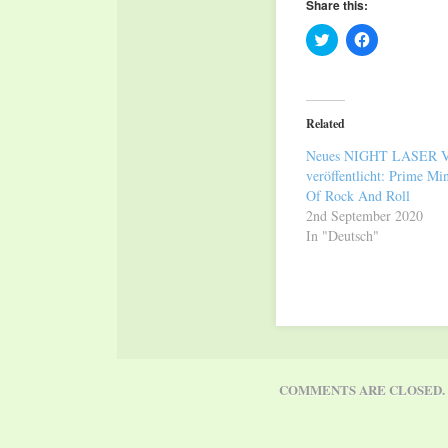
Share this:
Click
Click
to
to
share
share
on
on
Twitter
Facebook
(Opens
(Opens
in
in
Related
new
new
window)
window)
Neues NIGHT LASER V
veröffentlicht: Prime Min
Of Rock And Roll
2nd September 2020
In "Deutsch"
COMMENTS ARE CLOSED.