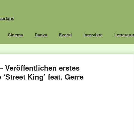
aarland
Cinema
Danza
Eventi
Interviste
Letteratu
– Veröffentlichen erstes
 ‘Street King’ feat. Gerre