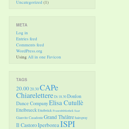
Uncategorized
(1)
META
Log in
Entries feed
Comments feed
WordPress.org
Using
All in one Favicon
TAGS
CAPe
20.00
20.30
Chiarelettere
Donlon
Di 18.30
Elisa Cutullè
Dance Company
Ettelbrueck
Ettelbrück
Frauenbibliothek Saar
Grand Théâtre
Gianvito Casadonte
hairspray
ISPI
Il Castoro
Iperborea