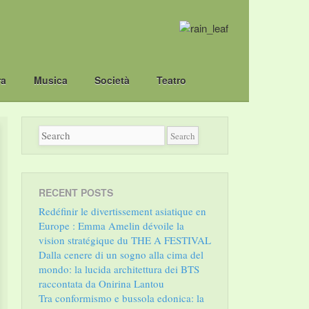
ra
Musica
Società
Teatro
RECENT POSTS
Redéfinir le divertissement asiatique en
Europe : Emma Amelin dévoile la
vision stratégique du THE A FESTIVAL
Dalla cenere di un sogno alla cima del
mondo: la lucida architettura dei BTS
raccontata da Onirina Lantou
Tra conformismo e bussola edonica: la