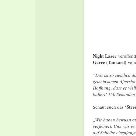
Night Laser
veröffentl
Gerre (Tankard)
vom
“Das ist so ziemlich d
gemeinsamen Aftershow
Hoffnung, dass er viel
ballert! 150 Sekunden
‘Stre
Schaut euch das
„Wir haben bewusst au
verfeinert. Uns war e
auf Scheibe einzufang