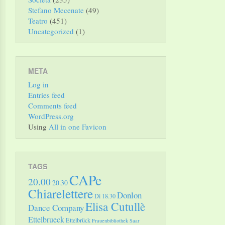
Stefano Mecenate
(49)
Teatro
(451)
Uncategorized
(1)
META
Log in
Entries feed
Comments feed
WordPress.org
Using
All in one Favicon
TAGS
CAPe
20.00
20.30
Chiarelettere
Donlon
Di 18.30
Elisa Cutullè
Dance Company
Ettelbrueck
Ettelbrück
Frauenbibliothek Saar