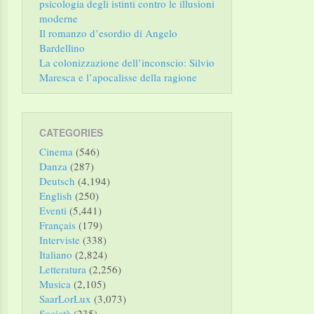
psicologia degli istinti contro le illusioni
moderne
Il romanzo d’esordio di Angelo
Bardellino
La colonizzazione dell’inconscio: Silvio
Maresca e l’apocalisse della ragione
CATEGORIES
Cinema
(546)
Danza
(287)
Deutsch
(4,194)
English
(250)
Eventi
(5,441)
Français
(179)
Interviste
(338)
Italiano
(2,824)
Letteratura
(2,256)
Musica
(2,105)
SaarLorLux
(3,073)
Società
(235)