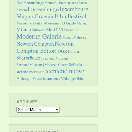
Kammermusiktage Mettlach
libreria italiana
Lucio
luxembourg
Lussemburgo
Saviani
Magna Graecia Film Festival
Marguerite Donlon
Marioenrico D'Angelo
Merzig
Milano
Mo 17.30
Mittwoch
Mo 18.30
Moderne Galerie
Mozart
Mätresse
Newton
Newton Compton
Compton Editori
OGR
Polaris
Saarbrücken
Saarland.Museum
Sellerio
Saarland.Museum | Moderne Galerie
tecniche nuove
stefano mecenate
Villerupt
Voices International
Völklinger Hütte
ARCHIVES
Archives