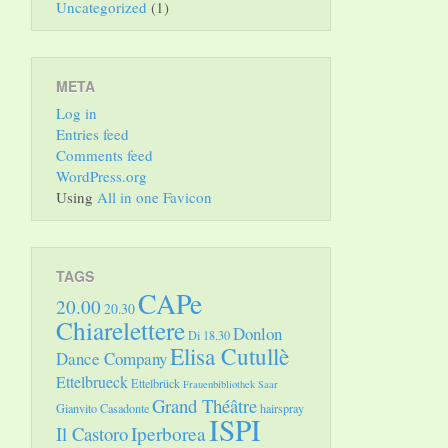
Uncategorized
(1)
META
Log in
Entries feed
Comments feed
WordPress.org
Using
All in one Favicon
TAGS
CAPe
20.00
20.30
Chiarelettere
Donlon
Di 18.30
Elisa Cutullè
Dance Company
Ettelbrueck
Ettelbrück
Frauenbibliothek Saar
Grand Théâtre
Gianvito Casadonte
hairspray
ISPI
Il Castoro
Iperborea