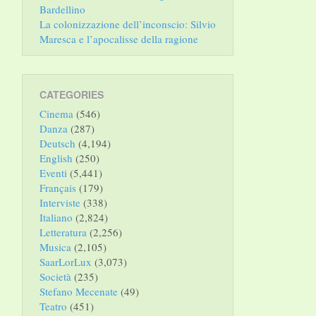
Bardellino
La colonizzazione dell’inconscio: Silvio
Maresca e l’apocalisse della ragione
CATEGORIES
Cinema
(546)
Danza
(287)
Deutsch
(4,194)
English
(250)
Eventi
(5,441)
Français
(179)
Interviste
(338)
Italiano
(2,824)
Letteratura
(2,256)
Musica
(2,105)
SaarLorLux
(3,073)
Società
(235)
Stefano Mecenate
(49)
Teatro
(451)