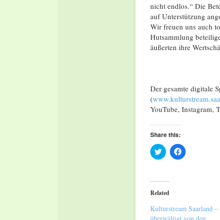
nicht endlos.“ Die Bet
auf Unterstützung ang
Wir freuen uns auch to
Hutsammlung beteiligen
äußerten ihre Wertsch
Der gesamte digitale S
(
www.kulturstream.saa
YouTube, Instagram, T
Share this:
Click
Click
to
to
share
share
on
on
Twitter
Facebook
(Opens
(Opens
in
in
Related
new
new
window)
window)
Kulturstream Saarland –
überwältigt von den