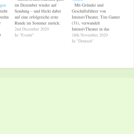
ngen
im Dezember wieder auf
Mit-Gründer und
zieht
Sendung – und blickt dabei
Geschäftsführer von
bzehn
auf eine erfolgreiche erste
IntensivTheater, Tim Ganter
r
Runde im Sommer zurück:
(31), verwandelt
drei Monate, siebzehn Live-
2nd December 2020
IntensivTheater in das
0
Streams, über 50.000
In "Eventi"
Kreativunternehmen Amata.
18th November 2020
Videoaufrufe und insgesamt
"Unsere Branche steht Kopf –
In "Deutsch"
ler,
100 Künstler vor den
wir können nicht
ner
Kameras. Eine Fortsetzung
weitermachen, wie bisher.
n ist
des Formats war schon länger
Vielmehr ist jetzt die Zeit, in
der
geplant und kann mit
der wir unsere Kreativität
am
Fördermitteln des Bundes
nutzen werden, um neue
umgesetzt werden.…
Formate zu entdecken. Wir
rung
werden Grenzen überwinden,
unsere Phantasie erkunden
und…