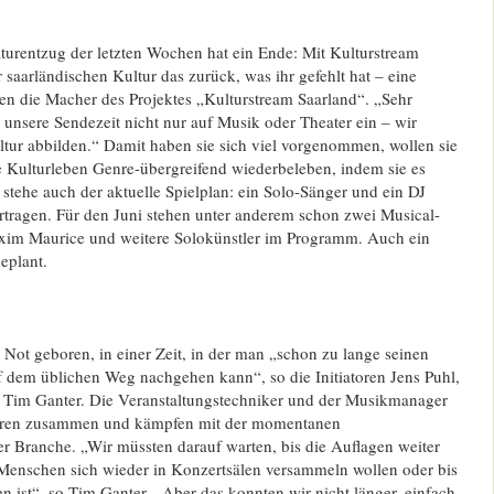
turentzug der letzten Wochen hat ein Ende: Mit Kulturstream
 saarländischen Kultur das zurück, was ihr gefehlt hat – eine
en die Macher des Projektes „Kulturstream Saarland“. „Sehr
unsere Sendezeit nicht nur auf Musik oder Theater ein – wir
ltur abbilden.“ Damit haben sie sich viel vorgenommen, wollen sie
e Kulturleben Genre-übergreifend wiederbeleben, indem sie es
 stehe auch der aktuelle Spielplan: ein Solo-Sänger und ein DJ
rtragen. Für den Juni stehen unter anderem schon zwei Musical-
xim Maurice und weitere Solokünstler im Programm. Auch ein
eplant.
r Not geboren, in einer Zeit, in der man „schon zu lange seinen
f dem üblichen Weg nachgehen kann“, so die Initiatoren Jens Puhl,
Tim Ganter. Die Veranstaltungstechniker und der Musikmanager
Jahren zusammen und kämpfen mit der momentanen
rer Branche. „Wir müssten darauf warten, bis die Auflagen weiter
 Menschen sich wieder in Konzertsälen versammeln wollen oder bis
 ist“, so Tim Ganter. „Aber das konnten wir nicht länger, einfach