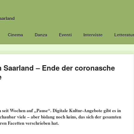
aarland
Cinema
Danza
Eventi
Interviste
Letteratu
m Saarland – Ende der coronasche
e
n seit Wochen auf „Pause“. Digitale Kultur-Angebote gibt es in
chaubar viele – aber bislang noch keins, das sich der gesamten
hren Facetten verschrieben hat.