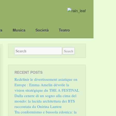
ra
Musica
Società
Teatro
RECENT POSTS
Redéfinir le divertissement asiatique en
Europe : Emma Amelin dévoile la
vision stratégique du THE A FESTIVAL
Dalla cenere di un sogno alla cima del
mondo: la lucida architettura dei BTS
raccontata da Onirina Lantou
Tra conformismo e bussola edonica: la