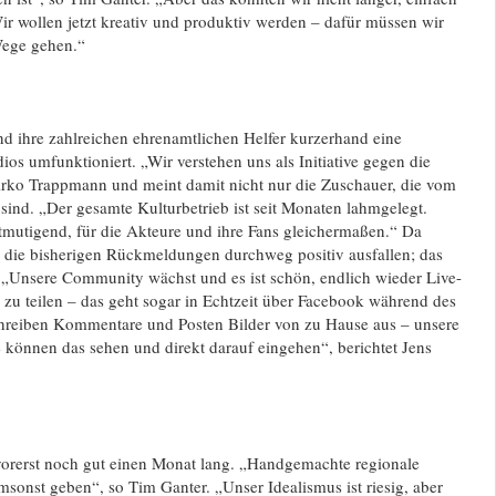
r wollen jetzt kreativ und produktiv werden – dafür müssen wir
Wege gehen.“
nd ihre zahlreichen ehrenamtlichen Helfer kurzerhand eine
ios umfunktioniert. „Wir verstehen uns als Initiative gegen die
irko Trappmann und meint damit nicht nur die Zuschauer, die vom
t sind. „Der gesamte Kulturbetrieb ist seit Monaten lahmgelegt.
ntmutigend, für die Akteure und ihre Fans gleichermaßen.“ Da
 die bisherigen Rückmeldungen durchweg positiv ausfallen; das
„Unsere Community wächst und es ist schön, endlich wieder Live-
 zu teilen – das geht sogar in Echtzeit über Facebook während des
hreiben Kommentare und Posten Bilder von zu Hause aus – unsere
 können das sehen und direkt darauf eingehen“, berichtet Jens
 vorerst noch gut einen Monat lang. „Handgemachte regionale
msonst geben“, so Tim Ganter. „Unser Idealismus ist riesig, aber