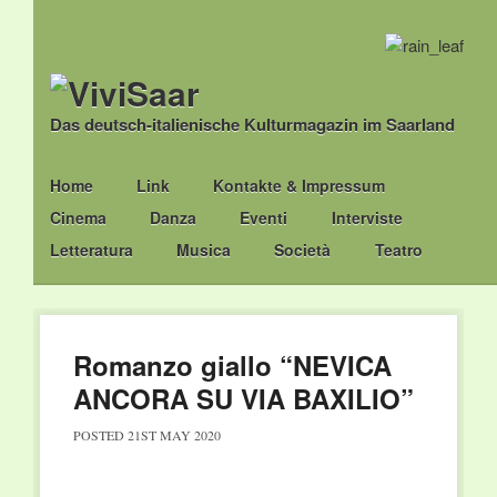
Das deutsch-italienische Kulturmagazin im Saarland
Main menu
Skip
Home
Link
Kontakte & Impressum
to
Cinema
Danza
Eventi
Interviste
content
Letteratura
Musica
Società
Teatro
Romanzo giallo “NEVICA
ANCORA SU VIA BAXILIO”
POSTED
21ST MAY 2020