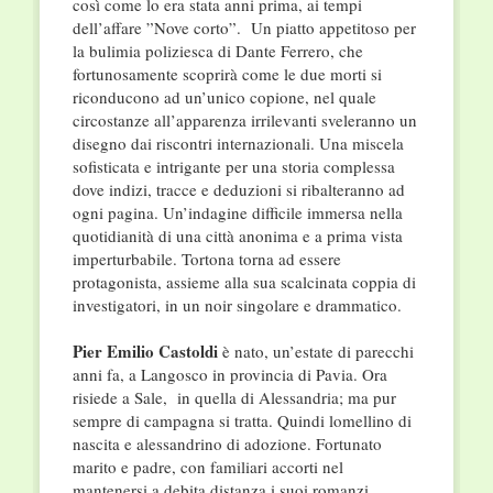
così come lo era stata anni prima, ai tempi
dell’affare ”Nove corto”. Un piatto appetitoso per
la bulimia poliziesca di Dante Ferrero, che
fortunosamente scoprirà come le due morti si
riconducono ad un’unico copione, nel quale
circostanze all’apparenza irrilevanti sveleranno un
disegno dai riscontri internazionali. Una miscela
sofisticata e intrigante per una storia complessa
dove indizi, tracce e deduzioni si ribalteranno ad
ogni pagina. Un’indagine difficile immersa nella
quotidianità di una città anonima e a prima vista
imperturbabile. Tortona torna ad essere
protagonista, assieme alla sua scalcinata coppia di
investigatori, in un noir singolare e drammatico.
Pier Emilio Castoldi
è nato, un’estate di parecchi
anni fa, a Langosco in provincia di Pavia. Ora
risiede a Sale, in quella di Alessandria; ma pur
sempre di campagna si tratta. Quindi lomellino di
nascita e alessandrino di adozione. Fortunato
marito e padre, con familiari accorti nel
mantenersi a debita distanza i suoi romanzi.