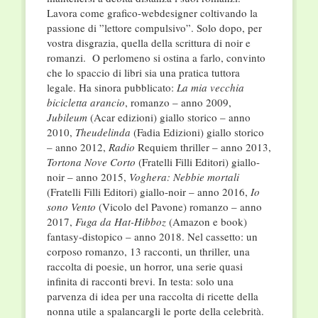
Lavora come grafico-webdesigner coltivando la
passione di ”lettore compulsivo”. Solo dopo, per
vostra disgrazia, quella della scrittura di noir e
romanzi. O perlomeno si ostina a farlo, convinto
che lo spaccio di libri sia una pratica tuttora
legale. Ha sinora pubblicato:
La mia vecchia
bicicletta arancio
, romanzo – anno 2009,
Jubileum
(Acar edizioni) giallo storico – anno
2010,
Theudelinda
(Fadia Edizioni) giallo storico
– anno 2012,
Radio
Requiem thriller – anno 2013,
Tortona Nove Corto
(Fratelli Filli Editori) giallo-
noir – anno 2015,
Voghera: Nebbie mortali
(Fratelli Filli Editori) giallo-noir – anno 2016,
Io
sono Vento
(Vicolo del Pavone) romanzo – anno
2017,
Fuga da Hat-Hibboz
(Amazon e book)
fantasy-distopico – anno 2018. Nel cassetto: un
corposo romanzo, 13 racconti, un thriller, una
raccolta di poesie, un horror, una serie quasi
infinita di racconti brevi. In testa: solo una
parvenza di idea per una raccolta di ricette della
nonna utile a spalancargli le porte della celebrità.