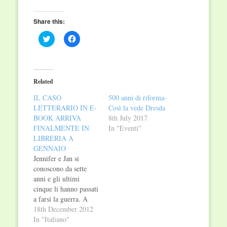
Share this:
Click
Click
to
to
share
share
on
on
Twitter
Facebook
(Opens
(Opens
in
in
Related
new
new
window)
window)
IL CASO
500 anni di riforma-
LETTERARIO IN E-
Così la vede Dresda
BOOK ARRIVA
8th July 2017
FINALMENTE IN
In "Eventi"
LIBRERIA A
GENNAIO
Jennifer e Jan si
conoscono da sette
anni e gli ultimi
cinque li hanno passati
a farsi la guerra. A
capo di due diversi
18th December 2012
team nella stessa
In "Italiano"