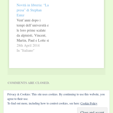
banca d’affari, tra di
Novità in libreria: “La
loro è da sempre
presa” di Stephan
scontro aperto e
Enter
dichiarato per essere il
Vent’anni dopo i
numero uno. Si
tempi dell’università e
detestano, non si
le loro prime scalate
sopportano, e…
da alpinisti, Vincent,
Martin, Paul e Lotte si
stanno per rincontrare:
28th April 2014
cos’è veramente
In "Italiano"
successo quel giorno
di tanti anni fa mentre
affrontavano le
montagne norvegesi
delle isole Lofoten? Il
libro – “Felici così
COMMENTS ARE CLOSED.
non lo saremo mai
più” è la…
Privacy & Cookies: This site uses cookies. By continuing to use this website, you
agree to their use.
To find out more, including how to control cookies, see here:
Cookie Policy
Website by Diamond Visions