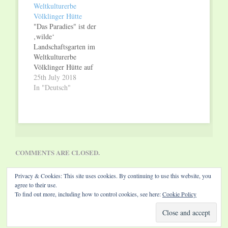
Weltkulturerbe
Völklinger Hütte bei
als Kunstwerk in die
Völklinger Hütte
Dunkelheit zu erleben.
Wohnung hängen. In
"Das Paradies" ist der
Am Freitag, dem 25.
Kooperation bieten
‚wilde‘
Oktober 2019, 19.30
das Weltkulturerbe
Landschaftsgarten im
Uhr, ist es wieder
Völklinger Hütte und
Weltkulturerbe
soweit:…
"Bildtankstelle.de" die
Völklinger Hütte auf
Möglichkeit,
dem Gelände der
25th July 2018
ausgewählte
ehemaligen Kokerei.
In "Deutsch"
Fotografien der
Heute ist das
Völklinger Hütte als
"Paradies" ein
Kunstdruck auf…
einzigartiger
Lebensraum für Tiere
und Pflanzen. Im
"Paradies" des
COMMENTS ARE CLOSED.
Weltkulturerbes
Völklinger Hütte
Privacy & Cookies: This site uses cookies. By continuing to use this website, you
wurden nun elf
agree to their use.
Bienenvölker mit je
To find out more, including how to control cookies, see here:
Cookie Policy
50.000 Bienen
angesiedelt. Sie
Website by Diamond Visions
werden professionell