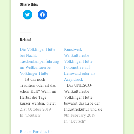
Share this:
Click
Click
to
to
share
share
on
on
Twitter
Facebook
(Opens
(Opens
in
in
Related
new
new
window)
window)
Die Völklinger Hütte
Kunstwerk
bei Nacht:
Weltkulturerbe
Taschenlampenführung
Völklinger Hütte:
im Weltkulturerbe
Fotomotive auf
Völklinger Hütte
Leinwand oder als
Ist das noch
Acryldruck
Tradition oder ist das
Das UNESCO-
schon Kult? Wenn im
Weltkulturerbe
Herbst die Tage
Völklinger Hütte
kürzer werden, bietet
bewahrt das Erbe der
das Weltkulturerbe
21st October 2019
Industriekultur und sie
Völklinger Hütte
In "Deutsch"
ist ein Wahrzeichen
9th February 2019
einmal im Jahr die
des Saarlandes. Nun
In "Deutsch"
seltene Gelegenheit,
kann man sich die
Bienen-Paradies im
die Industriekultur der
Völklinger Hütte auch