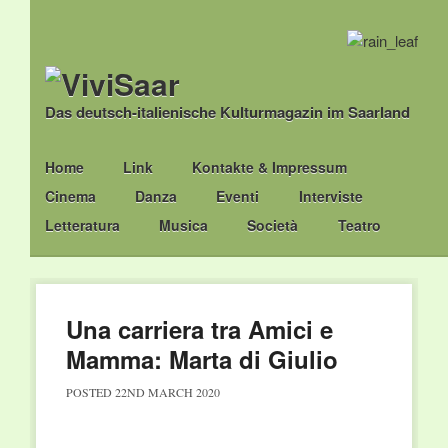
Das deutsch-italienische Kulturmagazin im Saarland
Main menu
Skip
Home
Link
Kontakte & Impressum
to
Cinema
Danza
Eventi
Interviste
content
Letteratura
Musica
Società
Teatro
Una carriera tra Amici e
Mamma: Marta di Giulio
POSTED
22ND MARCH 2020