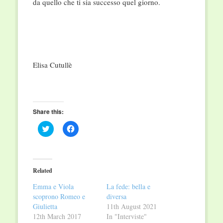
da quello che ti sia successo quel giorno.
Elisa Cutullè
Share this:
Click
Click
to
to
share
share
on
on
Twitter
Facebook
(Opens
(Opens
in
in
Related
new
new
window)
window)
Emma e Viola
La fede: bella e
scoprono Romeo e
diversa
Giulietta
11th August 2021
12th March 2017
In "Interviste"