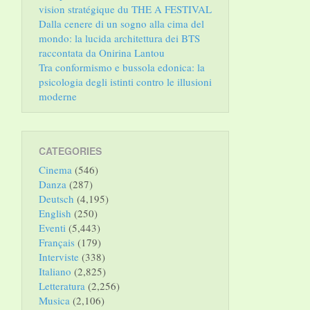
vision stratégique du THE A FESTIVAL
Dalla cenere di un sogno alla cima del
mondo: la lucida architettura dei BTS
raccontata da Onirina Lantou
Tra conformismo e bussola edonica: la
psicologia degli istinti contro le illusioni
moderne
CATEGORIES
Cinema
(546)
Danza
(287)
Deutsch
(4,195)
English
(250)
Eventi
(5,443)
Français
(179)
Interviste
(338)
Italiano
(2,825)
Letteratura
(2,256)
Musica
(2,106)