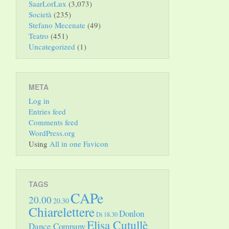
SaarLorLux
(3,073)
Società
(235)
Stefano Mecenate
(49)
Teatro
(451)
Uncategorized
(1)
META
Log in
Entries feed
Comments feed
WordPress.org
Using
All in one Favicon
TAGS
CAPe
20.00
20.30
Chiarelettere
Donlon
Di 18.30
Elisa Cutullè
Dance Company