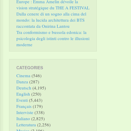
Europe : Emma Amelin dévoile la
vision stratégique du THE A FESTIVAL
Dalla cenere di un sogno alla cima del
mondo: la lucida architettura dei BTS
raccontata da Onirina Lantou
Tra conformismo e bussola edonica: la
psicologia degli istinti contro le illusioni
moderne
CATEGORIES
Cinema
(546)
Danza
(287)
Deutsch
(4,195)
English
(250)
Eventi
(5,443)
Français
(179)
Interviste
(338)
Italiano
(2,825)
Letteratura
(2,256)
Musica
(2,106)