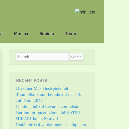
ra
Musica
Società
Teatro
RECENT POSTS
Dresdner Musikfestspiele mit
Traumbilanz und Freude auf das 50.
Jubiläum 2027
L’anima del Sol Levante conquista
Berlino: prima edizione del NATSU
HIKARI Japan Festival
Redéfinir le divertissement asiatique en