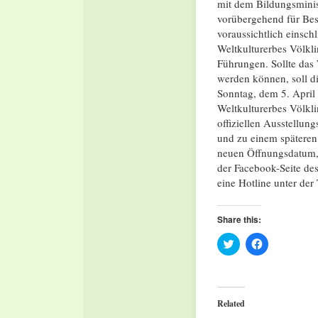
mit dem Bildungsminis
vorübergehend für Bes
voraussichtlich einschl
Weltkulturerbes Völkli
Führungen. Sollte das 
werden können, soll di
Sonntag, dem 5. April 
Weltkulturerbes Völkl
offiziellen Ausstellung
und zu einem späteren
neuen Öffnungsdatum, 
der Facebook-Seite des
eine Hotline unter de
Share this:
Click
Click
to
to
share
share
on
on
Twitter
Facebook
(Opens
(Opens
in
in
Related
new
new
window)
window)