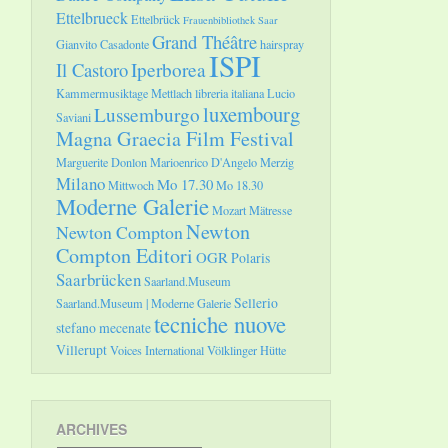
Ettelbrueck
Ettelbrück
Frauenbibliothek Saar
Grand Théâtre
Gianvito Casadonte
hairspray
ISPI
Il Castoro
Iperborea
Kammermusiktage Mettlach
libreria italiana
Lucio
luxembourg
Lussemburgo
Saviani
Magna Graecia Film Festival
Marguerite Donlon
Marioenrico D'Angelo
Merzig
Milano
Mo 17.30
Mittwoch
Mo 18.30
Moderne Galerie
Mozart
Mätresse
Newton
Newton Compton
Compton Editori
OGR
Polaris
Saarbrücken
Saarland.Museum
Sellerio
Saarland.Museum | Moderne Galerie
tecniche nuove
stefano mecenate
Villerupt
Voices International
Völklinger Hütte
ARCHIVES