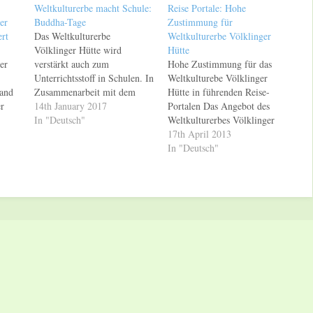
Weltkulturerbe macht Schule:
Reise Portale: Hohe
er
Buddha-Tage
Zustimmung für
ert
Das Weltkulturerbe
Weltkulturerbe Völklinger
Völklinger Hütte wird
Hütte
er
verstärkt auch zum
Hohe Zustimmung für das
Unterrichtsstoff in Schulen. In
Weltkulturebe Völklinger
land
Zusammenarbeit mit dem
Hütte in führenden Reise-
er
Weltkulturerbe Völklinger
14th January 2017
Portalen Das Angebot des
 die
Hütte finden am
In "Deutsch"
Weltkulturerbes Völklinger
agten
Berufsbildungszentrum
Hütte wird von seinen
17th April 2013
(BBZ) Völklingen von
Besuchern durchweg positiv
In "Deutsch"
Dienstag, dem 17. Januar, bis
bewertet. Das zeigt ein Blick
Donnerstag, den 19. Januar
in führende Online-
 bis
2017, "Buddha-Tage" statt.
Reiseportale. Bei Holiday
Täglich werden sechs bis acht
Check erhält das
Klassen aus den Bereichen
Weltkulturerbe Völklinger
ans
Handelsschule,
Hütte sogar die Höchstnote
usage
Fachoberschule,
von 6.0 und eine Zustimmung
ird…
Dienstleistungskaufleute und
von 100 Prozent. Trivago…
Zahnmedizinische…