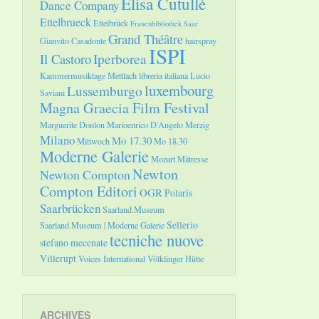
Elisa Cutullè
Dance Company
Ettelbrueck
Ettelbrück
Frauenbibliothek Saar
Grand Théâtre
Gianvito Casadonte
hairspray
ISPI
Il Castoro
Iperborea
Kammermusiktage Mettlach
libreria italiana
Lucio
luxembourg
Lussemburgo
Saviani
Magna Graecia Film Festival
Marguerite Donlon
Marioenrico D'Angelo
Merzig
Milano
Mo 17.30
Mittwoch
Mo 18.30
Moderne Galerie
Mozart
Mätresse
Newton
Newton Compton
Compton Editori
OGR
Polaris
Saarbrücken
Saarland.Museum
Sellerio
Saarland.Museum | Moderne Galerie
tecniche nuove
stefano mecenate
Villerupt
Voices International
Völklinger Hütte
ARCHIVES