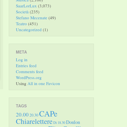
SaarLorLux
(3,073)
Società
(235)
Stefano Mecenate
(49)
Teatro
(451)
Uncategorized
(1)
META
Log in
Entries feed
Comments feed
WordPress.org
Using
All in one Favicon
TAGS
CAPe
20.00
20.30
Chiarelettere
Donlon
Di 18.30