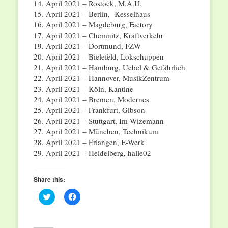
14. April 2021 – Rostock, M.A.U.
15. April 2021 – Berlin, Kesselhaus
16. April 2021 – Magdeburg, Factory
17. April 2021 – Chemnitz, Kraftverkehr
19. April 2021 – Dortmund, FZW
20. April 2021 – Bielefeld, Lokschuppen
21. April 2021 – Hamburg, Uebel & Gefährlich
22. April 2021 – Hannover, MusikZentrum
23. April 2021 – Köln, Kantine
24. April 2021 – Bremen, Modernes
25. April 2021 – Frankfurt, Gibson
26. April 2021 – Stuttgart, Im Wizemann
27. April 2021 – München, Technikum
28. April 2021 – Erlangen, E-Werk
29. April 2021 – Heidelberg, halle02
Share this:
Click
Click
to
to
share
share
on
on
Twitter
Facebook