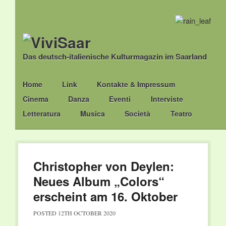
Das deutsch-italienische Kulturmagazin im Saarland
Main menu
Skip
Home
Link
Kontakte & Impressum
to
Cinema
Danza
Eventi
Interviste
content
Letteratura
Musica
Società
Teatro
Christopher von Deylen:
Neues Album „Colors“
erscheint am 16. Oktober
POSTED
12TH OCTOBER 2020