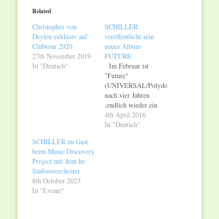
(Opens
(Opens
in
in
Related
new
new
window)
window)
Christopher von
SCHILLER
Deylen exklusiv auf
veröffentlicht sein
Clubtour 2020
neues Album
27th November 2019
FUTURE
In "Deutsch"
Im Februar ist
"Future"
(UNIVERSAL/Polydor)
nach vier Jahren
,endlich wieder ein
Global-Pop-Album
4th April 2016
von SCHILLER
In "Deutsch"
erschiene. Eine Reise
SCHILLER zu Gast
durch seine
beim Music Discovery
einzigartigen
Project mit dem hr-
Klangwelten weiter.
Sinfonieorchester
Ab dem 27.
8th October 2023
September wird
In "Eventi"
Christopher von
Deylen mit seinem
Musikprojekt