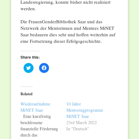
Landesregierung, konnte bisher nicht realisiert
werden.
Die FrauenGenderBibliothek Saar und das
Netzwerk der Mentorinnen und Mentees MiNET
Saar bedauern dies sehr und hoffen weiterhin auf
eine Fortsetzung dieser Erfolgsgeschichte.
Share this:
Click
Click
to
to
share
share
on
on
Twitter
Facebook
(Opens
(Opens
in
in
Related
new
new
window)
window)
Wiederaufnahme
10 Jahre
MiNET Saar
Mentoringprogramm
Eine kurzfristig
MiNET Saar
beschlossene
23rd March 2022
finanzielle Förderung
In "Deutsch"
durch das