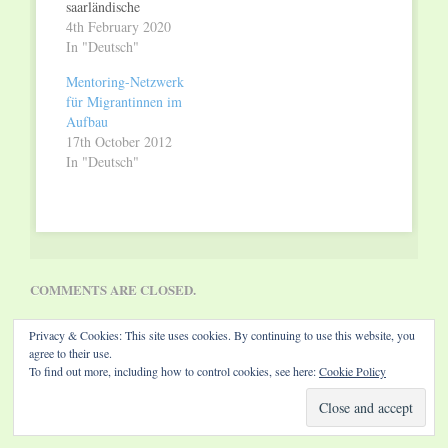
saarländische
Sozialministerium hat
4th February 2020
das Projekt MiNET
In "Deutsch"
Saar –
Mentoring-Netzwerk
MentoringNetzwerk
für Migrantinnen im
für Migrantinnen
Aufbau
vorläufig vor dem Aus
17th October 2012
gerettet. Seit sieben
In "Deutsch"
Jahren vermittelt das
Projekt der
FrauenGenderBibliothek
gut ausgebildeten
Migrantinnen eine
Mentorin. Die
Mentorinnen sind
COMMENTS ARE CLOSED.
meist selbst in einer
guten beruflichen
Privacy & Cookies: This site uses cookies. By continuing to use this website, you
Position und möchten
agree to their use.
mit ihrem…
To find out more, including how to control cookies, see here:
Cookie Policy
Website by Diamond Visions