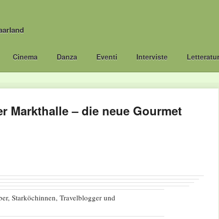
aarland
Cinema
Danza
Eventi
Interviste
Letteratu
er Markthalle – die neue Gourmet
ber, Starköchinnen, Travelblogger und