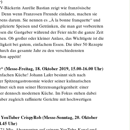
r)
-Bäckerin Aurélie Bastian zeigt wie französische
. Denn wenn Franzosen Freunde einladen, machen sie
ebens darum. Sie nennen es „À la bonne franquette“ und
lizierte Speisen und Getränken, die man gut vorbereiten
en die Gastgeber während der Feier nicht die ganze Zeit
hen. Ob großer oder kleiner Anlass, das Wichtigste ist die
ligkeit bei gutem, einfachem Essen. Die über 50 Rezepte
durch das gesamte Jahr zu den verschiedensten
Bon appétit!
“ (Messe-Freitag, 18. Oktober 2019, 15.00-16.00 Uhr)
infachen Küche! Johann Lafer besinnt sich nach
er Spitzengastronomie wieder seiner kulinarischen
met sich nun seiner Herzensangelegenheit: einer
 aber dennoch modernen Küche. Im Fokus stehen dabei
aber zugleich raffinierte Gerichte mit hochwertigen
 YouTuber CrispyRob (Messe-Sonntag, 20. Oktober
4.45 Uhr)
,71 Mio. Abonnenten auf seinem YouTube-Kanal und