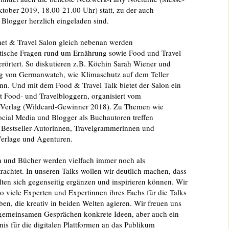
tober 2019, 18.00-21.00 Uhr) statt, zu der auch
 Blogger herzlich eingeladen sind.
t & Travel Salon gleich nebenan werden
litische Fragen rund um Ernährung sowie Food und Travel
erörtert. So diskutieren z.B. Köchin Sarah Wiener und
g von Germanwatch, wie Klimaschutz auf dem Teller
nn. Und mit dem Food & Travel Talk bietet der Salon ein
t Food- und Travelbloggern, organisiert vom
 Verlag (Wildcard-Gewinner 2018). Zu Themen wie
Social Media und Blogger als Buchautoren treffen
, Bestseller-Autorinnen, Travelgrammerinnen und
erlage und Agenturen.
n und Bücher werden vielfach immer noch als
rachtet. In unseren Talks wollen wir deutlich machen, dass
ten sich gegenseitig ergänzen und inspirieren können. Wir
 so viele Experten und Expertinnen ihres Fachs für die Talks
n, die kreativ in beiden Welten agieren. Wir freuen uns
 gemeinsamen Gesprächen konkrete Ideen, aber auch ein
dnis für die digitalen Plattformen an das Publikum