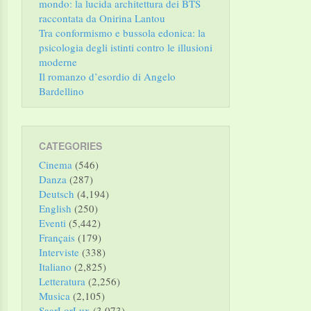
mondo: la lucida architettura dei BTS
raccontata da Onirina Lantou
Tra conformismo e bussola edonica: la
psicologia degli istinti contro le illusioni
moderne
Il romanzo d’esordio di Angelo
Bardellino
CATEGORIES
Cinema
(546)
Danza
(287)
Deutsch
(4,194)
English
(250)
Eventi
(5,442)
Français
(179)
Interviste
(338)
Italiano
(2,825)
Letteratura
(2,256)
Musica
(2,105)
SaarLorLux
(3,073)