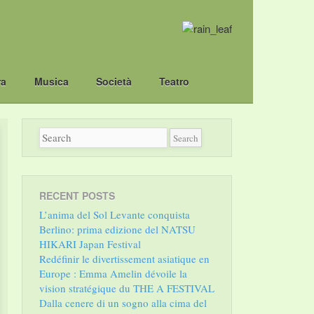
ra
Musica
Società
Teatro
RECENT POSTS
L’anima del Sol Levante conquista
Berlino: prima edizione del NATSU
HIKARI Japan Festival
Redéfinir le divertissement asiatique en
Europe : Emma Amelin dévoile la
vision stratégique du THE A FESTIVAL
Dalla cenere di un sogno alla cima del