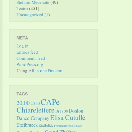
Stefano Mecenate
(49)
Teatro
(451)
Uncategorized
(1)
META
Log in
Entries feed
Comments feed
WordPress.org
Using
All in one Favicon
TAGS
CAPe
20.00
20.30
Chiarelettere
Donlon
Di 18.30
Elisa Cutullè
Dance Company
Ettelbrueck
Ettelbrück
Frauenbibliothek Saar
Grand Théâtre