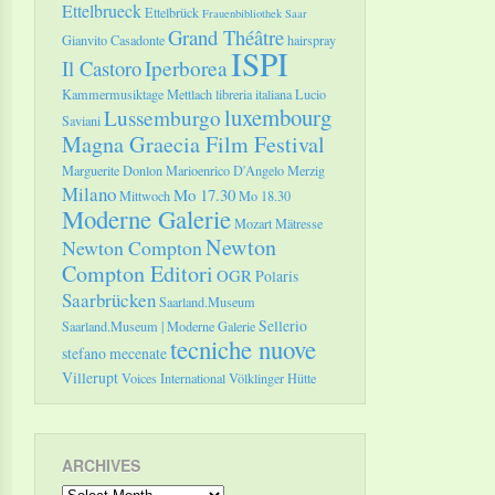
Ettelbrueck
Ettelbrück
Frauenbibliothek Saar
Grand Théâtre
Gianvito Casadonte
hairspray
ISPI
Il Castoro
Iperborea
Kammermusiktage Mettlach
libreria italiana
Lucio
luxembourg
Lussemburgo
Saviani
Magna Graecia Film Festival
Marguerite Donlon
Marioenrico D'Angelo
Merzig
Milano
Mo 17.30
Mittwoch
Mo 18.30
Moderne Galerie
Mozart
Mätresse
Newton
Newton Compton
Compton Editori
OGR
Polaris
Saarbrücken
Saarland.Museum
Sellerio
Saarland.Museum | Moderne Galerie
tecniche nuove
stefano mecenate
Villerupt
Voices International
Völklinger Hütte
ARCHIVES
Archives