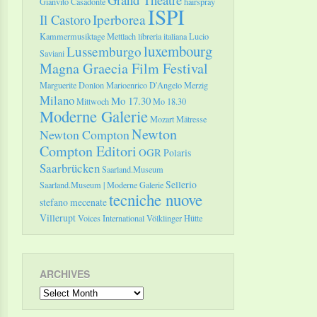
Gianvito Casadonte
hairspray
ISPI
Il Castoro
Iperborea
Kammermusiktage Mettlach
libreria italiana
Lucio
luxembourg
Lussemburgo
Saviani
Magna Graecia Film Festival
Marguerite Donlon
Marioenrico D'Angelo
Merzig
Milano
Mo 17.30
Mittwoch
Mo 18.30
Moderne Galerie
Mozart
Mätresse
Newton
Newton Compton
Compton Editori
OGR
Polaris
Saarbrücken
Saarland.Museum
Sellerio
Saarland.Museum | Moderne Galerie
tecniche nuove
stefano mecenate
Villerupt
Voices International
Völklinger Hütte
ARCHIVES
Archives