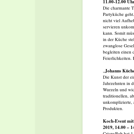
11.00-12.00 Uh
Die charmante TV
Partyküche geht
nicht viel Aufh
servieren unkomp
kann. Somit müss
in der Küche ste
zwanglose Gesel
begleiten einen 
Feierlichkeiten. 
Johanns Küche
„
Die Kunst der e
Jahrzehnten in d
Wurzeln und wid
traditionellen,
unkomplizierte, 
Produkten.
Koch-Event mit
2019, 14.00 – 1
CrispyRob hat 1