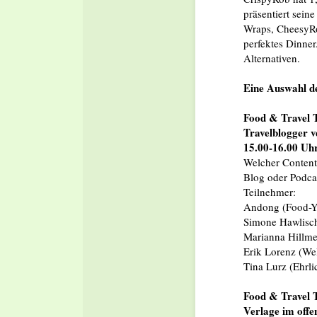
präsentiert sein
Wraps, CheesyRo
perfektes Dinner
Alternativen.
Eine Auswahl de
Food & Travel T
Travelblogger v
15.00-16.00 Uh
Welcher Content
Blog oder Podca
Teilnehmer:
Andong (Food-Y
Simone Hawlisch
Marianna Hillme
Erik Lorenz (We
Tina Lurz (Ehrl
Food & Travel T
Verlage im offe