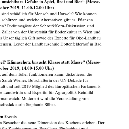
e unsichtbare Gefahr in Apfel, Brot und Bier“ (Messe-
tober 2019, 11.00-12.00 Uhr)
e sind schädlich für Mensch und Umwelt? Wie können
 schützen und welche Alternativen gibt es, Pflanzen
ten? Podiumsgäste der Schrot&Korn-Diskussion sind
 Zaller von der Universität für Bodenkultur in Wien und
s Unser täglich Gift sowie der Experte für Öko-Landbau
ensen, Leiter der Landbauschule Dottenfelderhof in Bad
zel? Klimaschutz braucht Klasse statt Masse“ (Messe-
tober 2019, 14.00-15.00 Uhr)
auf dem Teller funktionieren kann, diskutieren die
 Sarah Wiener, Botschafterin der UN-Dekade für
falt und seit 2019 Mitglied des Europäischen Parlaments
te Landwirtin und Expertin für Agrarpolitik Reinhild
manwatch. Moderiert wird die Veranstaltung von
fredakteurin Stephanie Silber.
en Events
n Besucher die neue Dimension des Kochens erleben. Der
t für Kochinnovation, Exzellenz, Einfachheit und