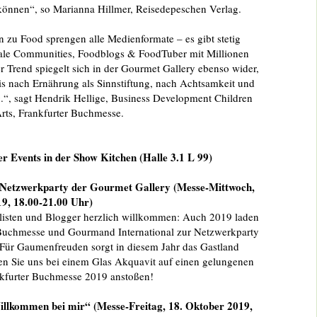
können“, so Marianna Hillmer, Reisedepeschen Verlag.
 zu Food sprengen alle Medienformate – es gibt stetig
ale Communities, Foodblogs & FoodTuber mit Millionen
r Trend spiegelt sich in der Gourmet Gallery ebenso wider,
is nach Ernährung als Sinnstiftung, nach Achtsamkeit und
.“, sagt Hendrik Hellige, Business Development Children
rts, Frankfurter Buchmesse.
r Events in der Show Kitchen (Halle 3.1 L 99)
 Netzwerkparty der Gourmet Gallery (Messe-Mittwoch,
9, 18.00-21.00 Uhr)
alisten und Blogger herzlich willkommen: Auch 2019 laden
 Buchmesse und Gourmand International zur Netzwerkparty
 Für Gaumenfreuden sorgt in diesem Jahr das Gastland
n Sie uns bei einem Glas Akquavit auf einen gelungenen
nkfurter Buchmesse 2019 anstoßen!
illkommen bei mir“ (Messe-Freitag, 18. Oktober 2019,