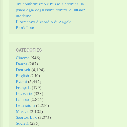
Tra conformismo e bussola edonica: la
psicologia degli istinti contro le illusioni
moderne
Il romanzo d’esordio di Angelo
Bardellino
CATEGORIES
Cinema
(546)
Danza
(287)
Deutsch
(4,194)
English
(250)
Eventi
(5,442)
Français
(179)
Interviste
(338)
Italiano
(2,825)
Letteratura
(2,256)
Musica
(2,105)
SaarLorLux
(3,073)
Società
(235)