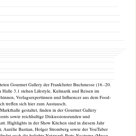
lteten Gourmet Gallery der Frankfurter Buchmesse (16.-20.
 Halle 3.1 stehen Lifestyle, Kulinarik und Reisen im
chinnen, Verlagsexpertinnen und Influencer aus dem Food-
ch treffen sich hier zum Austausch.
Markthalle gestaltet, finden in der Gourmet Gallery
vents sowie reichhaltige Diskussionsrunden und
tatt. Highlights in der Show Kitchen sind in diesem Jahr
r, Aurélie Bastian, Holger Stromberg sowie der YouTuber
findet auch die beliebte Netzwerk-Party Nocturne (Messe-