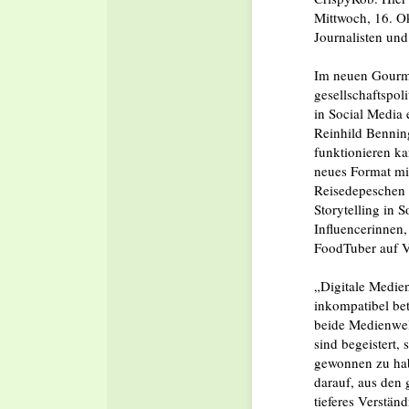
Mittwoch, 16. Ok
Journalisten und
Im neuen Gourme
gesellschaftspo
in Social Media 
Reinhild Bennin
funktionieren ka
neues Format mi
Reisedepeschen
Storytelling in 
Influencerinnen
FoodTuber auf V
„Digitale Medie
inkompatibel bet
beide Medienwel
sind begeistert,
gewonnen zu habe
darauf, aus den
tieferes Verstän