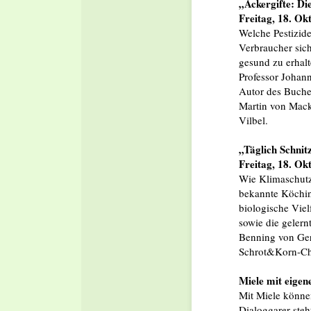
„Ackergifte: Di
Freitag, 18. Ok
Welche Pestizid
Verbraucher sich
gesund zu erhal
Professor Johann
Autor des Buche
Martin von Mack
Vilbel.
„Täglich Schnit
Freitag, 18. Ok
Wie Klimaschutz 
bekannte Köchin
biologische Viel
sowie die gelern
Benning von Ger
Schrot&Korn-Che
Miele mit eigen
Mit Miele könne
Dialoggarer steh