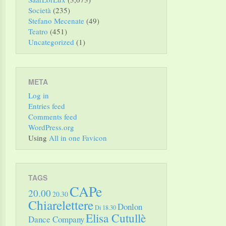
Società
(235)
Stefano Mecenate
(49)
Teatro
(451)
Uncategorized
(1)
META
Log in
Entries feed
Comments feed
WordPress.org
Using
All in one Favicon
TAGS
CAPe
20.00
20.30
Chiarelettere
Donlon
Di 18.30
Elisa Cutullè
Dance Company