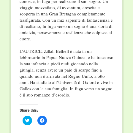
conosce, in fuga per realizzare il suo sogno. Un
viaggio mozzafiato, di avventura, crescita e
scoperta in una Gran Bretagna completamente
trasfigurata. Con un mix sapiente di fantascienza e
di realismo, In fuga verso un sogno è una storia di
amicizia, perseveranza e resilienza che colpisce al
cuore.
L’AUTRICE: Zillah Bethell è nata in un
lebbrosario in Papua Nuova Guinea, e ha trascorso
la sua infanzia a piedi nudi giocando nella
giungla, senza avere un paio di scarpe fino a
quando non è arrivata nel Regno Unito, a otto
anni. Ha studiato all’Università di Oxford e vive in
Galles con la sua famiglia. In fuga verso un sogno
è il suo romanzo d’esordio.
Share this:
Click
Click
to
to
share
share
on
on