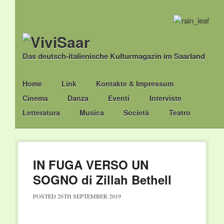
Das deutsch-italienische Kulturmagazin im Saarland
Main menu
Skip
Home
Link
Kontakte & Impressum
to
Cinema
Danza
Eventi
Interviste
content
Letteratura
Musica
Società
Teatro
IN FUGA VERSO UN
SOGNO di Zillah Bethell
POSTED
26TH SEPTEMBER 2019