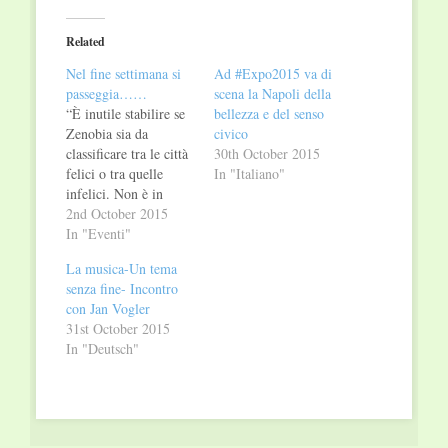
Twitter
Facebook
(Opens
(Opens
in
in
Related
new
new
window)
window)
Nel fine settimana si
Ad #Expo2015 va di
passeggia……
scena la Napoli della
“È inutile stabilire se
bellezza e del senso
Zenobia sia da
civico
classificare tra le città
30th October 2015
felici o tra quelle
In "Italiano"
infelici. Non è in
queste due specie che
2nd October 2015
ha senso dividere le
In "Eventi"
città, ma in altre due:
La musica-Un tema
quelle che continuano
senza fine- Incontro
attraverso gli anni e le
con Jan Vogler
mutazioni a dare la
31st October 2015
loro forma ai desideri
In "Deutsch"
e quelle…