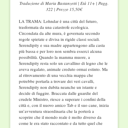
Traduzione di Maria Bastanzetti | Età 11+ | Pagg.
322 | Prezzo 15,50€
LA TRAMA: Lohndar è una città del futuro,
trasformata da una catastrofe ecologica.
Circondata da alte mura, è governata secondo
regole spietate e divisa in rigide classi sociali.
Serendipity e sua madre appartengono alla casta
più bassa e per loro non sembra esserci alcuna
possibilità. Quando la mamma muore, a
Serendipity resta solo un cavallino di legno che le
aveva regalato, animale creduto ormai estinto. Ma
al ritrovamento di una vecchia mappa che
potrebbe portarla a trovare dei veri cavalli,
Serendipity non dubita neanche un istante e
decide di fuggire. Braccata dalle guardie del
crudele Ministro, riesce a superare i confini della
città e, con il nuovo amico Tab e il suo cane, inizia
un’avventura straordinaria che la porterà a
scoprire che il mondo reale è molto diverso da
come le era stato raccontato e da tutto quel che