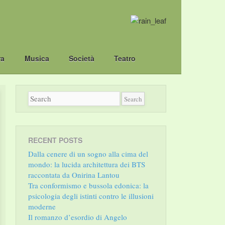
ra
Musica
Società
Teatro
RECENT POSTS
Dalla cenere di un sogno alla cima del
mondo: la lucida architettura dei BTS
raccontata da Onirina Lantou
Tra conformismo e bussola edonica: la
psicologia degli istinti contro le illusioni
moderne
Il romanzo d’esordio di Angelo