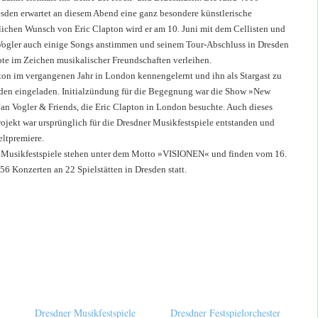
sden erwartet an diesem Abend eine ganz besondere künstlerische
ichen Wunsch von Eric Clapton wird er am 10. Juni mit dem Cellisten und
 Vogler auch einige Songs anstimmen und seinem Tour-Abschluss in Dresden
ote im Zeichen musikalischer Freundschaften verleihen.
pton im vergangenen Jahr in London kennengelernt und ihn als Stargast zu
sden eingeladen. Initialzündung für die Begegnung war die Show »New
Jan Vogler & Friends, die Eric Clapton in London besuchte. Auch dieses
rojekt war ursprünglich für die Dresdner Musikfestspiele entstanden und
eltpremiere.
r Musikfestspiele stehen unter dem Motto »VISIONEN« und finden vom 16.
56 Konzerten an 22 Spielstätten in Dresden statt.
Dresdner Musikfestspiele
Dresdner Festspielorchester