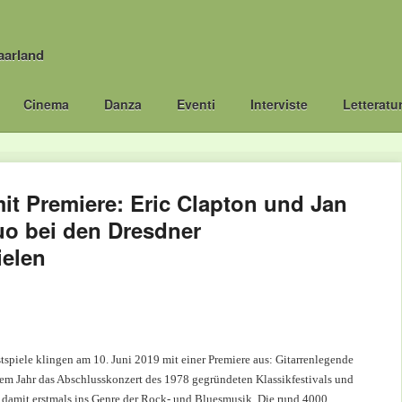
aarland
Cinema
Danza
Eventi
Interviste
Letteratu
it Premiere: Eric Clapton und Jan
uo bei den Dresdner
ielen
tspiele klingen am 10. Juni 2019 mit einer Premiere aus: Gitarrenlegende
esem Jahr das Abschlusskonzert des 1978 gegründeten Klassikfestivals und
 damit erstmals ins Genre der Rock- und Bluesmusik. Die rund 4000