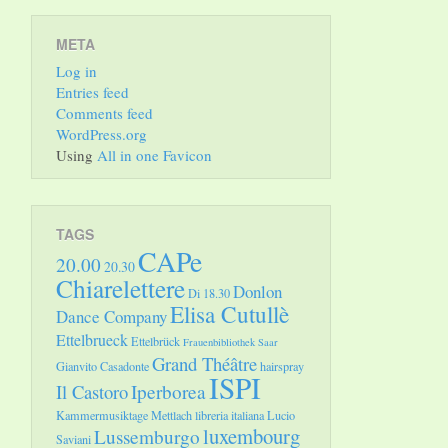
META
Log in
Entries feed
Comments feed
WordPress.org
Using
All in one Favicon
TAGS
CAPe
20.00
20.30
Chiarelettere
Donlon
Di 18.30
Elisa Cutullè
Dance Company
Ettelbrueck
Ettelbrück
Frauenbibliothek Saar
Grand Théâtre
Gianvito Casadonte
hairspray
ISPI
Il Castoro
Iperborea
Kammermusiktage Mettlach
libreria italiana
Lucio
luxembourg
Lussemburgo
Saviani