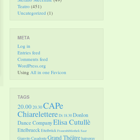
Teatro
(451)
Uncategorized
(1)
META
Log in
Entries feed
Comments feed
WordPress.org
Using
All in one Favicon
TAGS
CAPe
20.00
20.30
Chiarelettere
Donlon
Di 18.30
Elisa Cutullè
Dance Company
Ettelbrueck
Ettelbrück
Frauenbibliothek Saar
Grand Théâtre
Gianvito Casadonte
hairspray