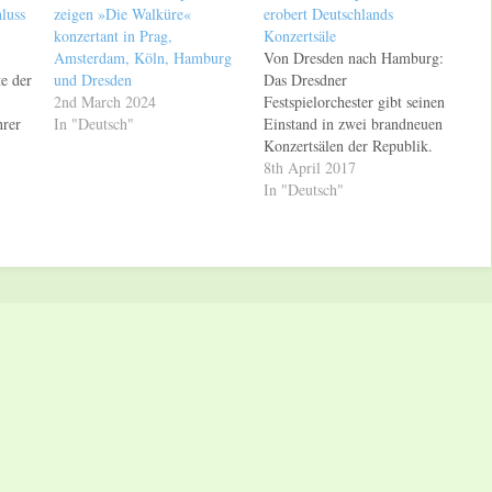
luss
zeigen »Die Walküre«
erobert Deutschlands
konzertant in Prag,
Konzertsäle
Amsterdam, Köln, Hamburg
Von Dresden nach Hamburg:
te der
und Dresden
Das Dresdner
2nd March 2024
Festspielorchester gibt seinen
hrer
In "Deutsch"
Einstand in zwei brandneuen
Konzertsälen der Republik.
apton
Der Klangkörper der
8th April 2017
en
Dresdner Musikfestspiele
In "Deutsch"
6
gestaltet zunächst am 30.
ter
April 2017 ein Sonderkonzert
Mit
im Rahmen der Eröffnung des
Kulturpalasts Dresden. Im
rten
neuen Konzertsaal erklingt
 von
unter der Leitung von Ivor
 bis
Bolton unter anderem Ludwig
van…