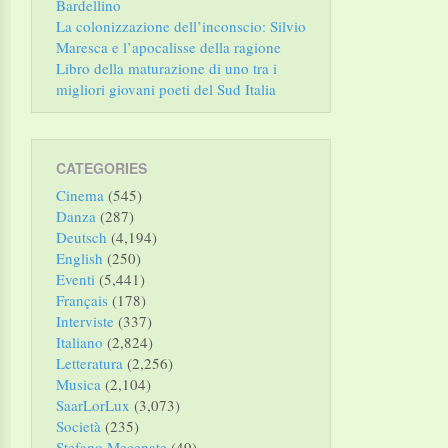
Bardellino
La colonizzazione dell’inconscio: Silvio
Maresca e l’apocalisse della ragione
Libro della maturazione di uno tra i
migliori giovani poeti del Sud Italia
CATEGORIES
Cinema
(545)
Danza
(287)
Deutsch
(4,194)
English
(250)
Eventi
(5,441)
Français
(178)
Interviste
(337)
Italiano
(2,824)
Letteratura
(2,256)
Musica
(2,104)
SaarLorLux
(3,073)
Società
(235)
Stefano Mecenate
(49)