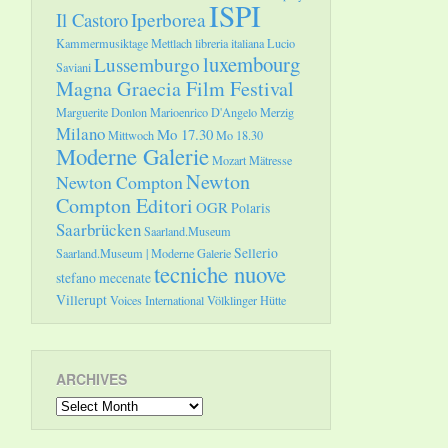
ISPI
Il Castoro
Iperborea
Kammermusiktage Mettlach
libreria italiana
Lucio
luxembourg
Lussemburgo
Saviani
Magna Graecia Film Festival
Marguerite Donlon
Marioenrico D'Angelo
Merzig
Milano
Mo 17.30
Mittwoch
Mo 18.30
Moderne Galerie
Mozart
Mätresse
Newton
Newton Compton
Compton Editori
OGR
Polaris
Saarbrücken
Saarland.Museum
Sellerio
Saarland.Museum | Moderne Galerie
tecniche nuove
stefano mecenate
Villerupt
Voices International
Völklinger Hütte
ARCHIVES
Archives