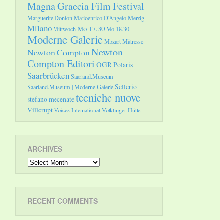
Magna Graecia Film Festival
Marguerite Donlon
Marioenrico D'Angelo
Merzig
Milano
Mo 17.30
Mittwoch
Mo 18.30
Moderne Galerie
Mozart
Mätresse
Newton
Newton Compton
Compton Editori
OGR
Polaris
Saarbrücken
Saarland.Museum
Sellerio
Saarland.Museum | Moderne Galerie
tecniche nuove
stefano mecenate
Villerupt
Voices International
Völklinger Hütte
ARCHIVES
Archives
RECENT COMMENTS