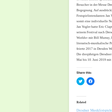
Besucher in der Messe Dre
Begegnung. Auf ausdrückl
Festspielintendanten Jan
somit eine individuelle N
Jan Vogler hatte Eric Cla
seinem Festival nach Dre
Worlds« mit Bill Murray, 
literarisch-musikalische P
feierte 2017 in Dresden W
Die diesjährigen Dresdne
Mai bis 10. Juni 2019 mit 
Share this:
Click
Click
to
to
share
share
on
on
Twitter
Facebook
(Opens
(Opens
in
in
Related
new
new
window)
window)
Dresdner Musikfestspiele