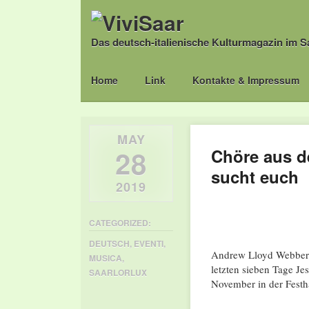
Das deutsch-italienische Kulturmagazin im S
Main menu
Skip
Home
Link
Kontakte & Impressum
to
content
MAY
28
Chöre aus d
sucht euch
2019
CATEGORIZED:
DEUTSCH
,
EVENTI
,
Andrew Lloyd Webber
MUSICA
,
letzten sieben Tage Je
SAARLORLUX
November in der Festh