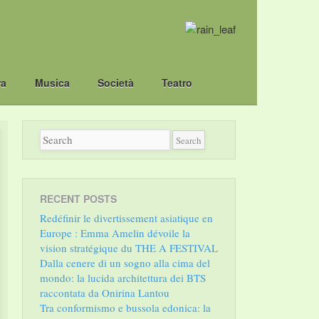
ra
Musica
Società
Teatro
RECENT POSTS
Redéfinir le divertissement asiatique en
Europe : Emma Amelin dévoile la
vision stratégique du THE A FESTIVAL
Dalla cenere di un sogno alla cima del
mondo: la lucida architettura dei BTS
raccontata da Onirina Lantou
Tra conformismo e bussola edonica: la