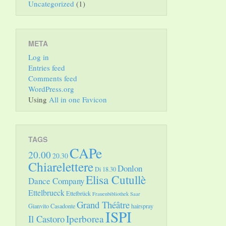
Uncategorized
(1)
META
Log in
Entries feed
Comments feed
WordPress.org
Using
All in one Favicon
TAGS
CAPe
20.00
20.30
Chiarelettere
Donlon
Di 18.30
Elisa Cutullè
Dance Company
Ettelbrueck
Ettelbrück
Frauenbibliothek Saar
Grand Théâtre
Gianvito Casadonte
hairspray
ISPI
Il Castoro
Iperborea