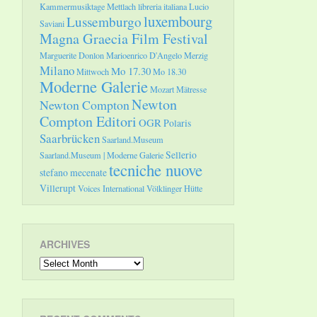
Kammermusiktage Mettlach
libreria italiana
Lucio
luxembourg
Lussemburgo
Saviani
Magna Graecia Film Festival
Marguerite Donlon
Marioenrico D'Angelo
Merzig
Milano
Mo 17.30
Mittwoch
Mo 18.30
Moderne Galerie
Mozart
Mätresse
Newton
Newton Compton
Compton Editori
OGR
Polaris
Saarbrücken
Saarland.Museum
Sellerio
Saarland.Museum | Moderne Galerie
tecniche nuove
stefano mecenate
Villerupt
Voices International
Völklinger Hütte
ARCHIVES
Archives