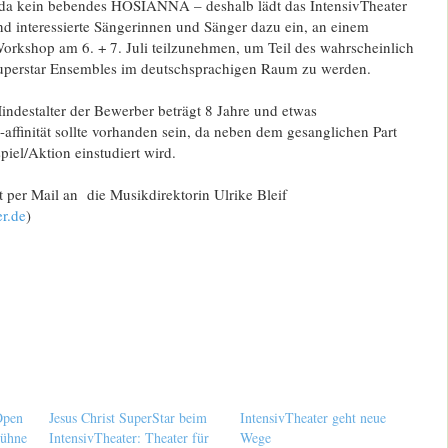
 da kein bebendes HOSIANNA – deshalb lädt das IntensivTheater
nd interessierte Sängerinnen und Sänger dazu ein, an einem
orkshop am 6. + 7. Juli teilzunehmen, um Teil des wahrscheinlich
Superstar Ensembles im deutschsprachigen Raum zu werden.
ndestalter der Bewerber beträgt 8 Jahre und etwas
ffinität sollte vorhanden sein, da neben dem gesanglichen Part
iel/Aktion einstudiert wird.
 per Mail an die Musikdirektorin Ulrike Bleif
er.de
)
Open
Jesus Christ SuperStar beim
IntensivTheater geht neue
bühne
IntensivTheater: Theater für
Wege