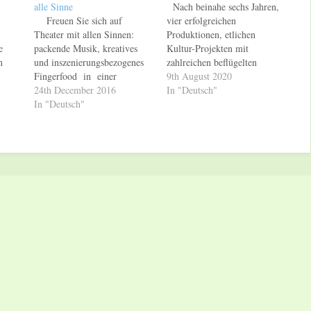
alle Sinne
Nach beinahe sechs Jahren,
Freuen Sie sich auf
vier erfolgreichen
Theater mit allen Sinnen:
Produktionen, etlichen
e
packende Musik, kreatives
Kultur-Projekten mit
n
und inszenierungsbezogenes
zahlreichen beflügelten
Fingerfood in einer
Darstellern und Zuschauern
9th August 2020
nter
inspirierenden Atmosphäre
24th December 2016
und bewegenden, intensiven
In "Deutsch"
oder
mit Wohlfühlcharakter und
In "Deutsch"
Momenten, ist es für
hautnahe Begegnungen mit
IntensivTheater an der Zeit,
den Darstellern im Kontext
einen neuen – oder besser
der bekanntesten Erzählung
zwei neue Wege
en-
seit Menschengedenken. Mit
einzuschlagen. Jenny
Andrew Lloyd Webbers
Theobald und Tim Ganter,
017
legendärer Rockoper JESUS
die IntensivTheater im Jahr
CHRIST SUPERSTAR
2016 gründeten, haben gerade
ine
präsentieren IntensivTheater
in…
on
und das Saarländische
Staatstheater…