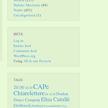
Stefano Mecenate
(49)
Teatro
(451)
Uncategorized
(1)
META
Log in
Entries feed
Comments feed
WordPress.org
Using
All in one Favicon
TAGS
CAPe
20.00
20.30
Chiarelettere
Donlon
Di 18.30
Elisa Cutullè
Dance Company
Ettelbrueck
Ettelbrück
Frauenbibliothek Saar