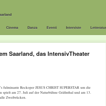
aarland
Cinema
Danza
Eventi
Interviste
Letteratu
em Saarland, das IntensivTheater
’s fulminante Rockoper JESUS CHRIST SUPERSTAR um die
su spielt am 27. Juli auf der Naturbühne Gräfinthal und am 13.
alle Zweibrücken.