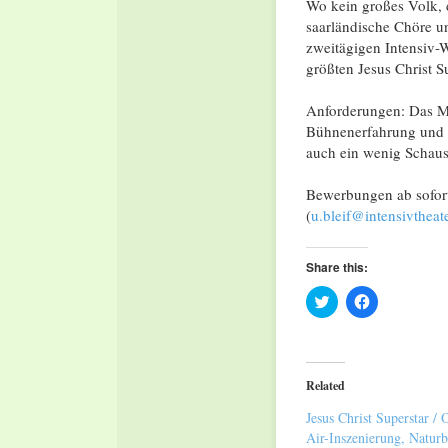
Wo kein großes Volk,
saarländische Chöre u
zweitägigen Intensiv-W
größten Jesus Christ 
Anforderungen: Das Mi
Bühnenerfahrung und -a
auch ein wenig Schausp
Bewerbungen ab sofort
(
u.bleif@intensivtheat
Share this:
Click
Click
to
to
share
share
on
on
Twitter
Facebook
(Opens
(Opens
in
in
Related
new
new
window)
window)
Jesus Christ Superstar / 
Air-Inszenierung, Natur