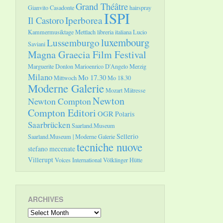
Grand Théâtre
Gianvito Casadonte
hairspray
ISPI
Il Castoro
Iperborea
Kammermusiktage Mettlach
libreria italiana
Lucio
luxembourg
Lussemburgo
Saviani
Magna Graecia Film Festival
Marguerite Donlon
Marioenrico D'Angelo
Merzig
Milano
Mo 17.30
Mittwoch
Mo 18.30
Moderne Galerie
Mozart
Mätresse
Newton
Newton Compton
Compton Editori
OGR
Polaris
Saarbrücken
Saarland.Museum
Sellerio
Saarland.Museum | Moderne Galerie
tecniche nuove
stefano mecenate
Villerupt
Voices International
Völklinger Hütte
ARCHIVES
Archives