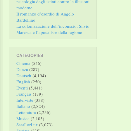
psicologia degli istinti contro le illusioni
moderne
Il romanzo d’esordio di Angelo
Bardellino
La colonizzazione dell’inconscio: Silvio
Maresca e l’apocalisse della ragione
CATEGORIES
Cinema
(546)
Danza
(287)
Deutsch
(4,194)
English
(250)
Eventi
(5,441)
Français
(179)
Interviste
(338)
Italiano
(2,824)
Letteratura
(2,256)
Musica
(2,105)
SaarLorLux
(3,073)
Società
(235)