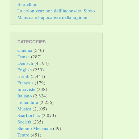
Bardellino
La colonizzazione dell’inconscio: Silvio
Maresca e l’apocalisse della ragione
CATEGORIES
Cinema
(546)
Danza
(287)
Deutsch
(4,194)
English
(250)
Eventi
(5,441)
Français
(179)
Interviste
(338)
Italiano
(2,824)
Letteratura
(2,256)
Musica
(2,105)
SaarLorLux
(3,073)
Società
(235)
Stefano Mecenate
(49)
Teatro
(451)