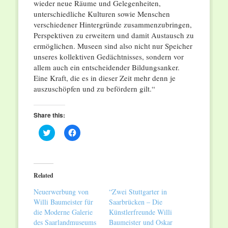
wieder neue Räume und Gelegenheiten,
unterschiedliche Kulturen sowie Menschen
verschiedener Hintergründe zusammenzubringen,
Perspektiven zu erweitern und damit Austausch zu
ermöglichen. Museen sind also nicht nur Speicher
unseres kollektiven Gedächtnisses, sondern vor
allem auch ein entscheidender Bildungsanker.
Eine Kraft, die es in dieser Zeit mehr denn je
auszuschöpfen und zu befördern gilt.“
Share this:
Click
Click
to
to
share
share
on
on
Twitter
Facebook
(Opens
(Opens
in
in
Related
new
new
window)
window)
Neuerwerbung von
“Zwei Stuttgarter in
Willi Baumeister für
Saarbrücken – Die
die Moderne Galerie
Künstlerfreunde Willi
des Saarlandmuseums
Baumeister und Oskar