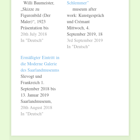
Willi Baumeister,
Schlemmer”
„Skizze zu
museum after
Figurenbild (Der
work: Kunstgespräch
Maler)“, 1923
und Crémant
Präsentation bis
Mittwoch, 4.
November 2018 Die
20th July 2018
September 2019, 18
Sammlungspräsentation
In "Deutsch"
Uhr Saarlandmuseum,
3rd September 2019
der Modernen Galerie
Moderne Galerie
In "Deutsch"
des Saarlandmuseums
„Zwei Stuttgarter in
Ermäßigter Eintritt in
wird bis November
Saarbrücken – Die
die Moderne Galerie
bereichert durch einen
Künstlerfreunde Willi
des Saarlandmuseums
Raum, der Willi
Baumeister und Oskar
Slevogt und
Baumeister gewidmet
Schlemmer“ Der
Frankreich 1.
ist. Im Mittelpunkt
nächste Termin in der
September 2018 bis
steht ein hochrangiges
Reihe museum after
13. Januar 2019
Gemälde aus dem
work in der Modernen
Saarlandmuseum,
Frühwerk des
Galerie des
Moderne Galerie
20th August 2018
international
Saarlandmuseums
Ermäßigter Eintritt
In "Deutsch"
renommierten
wird von einer
bis 31. August wegen
Künstlers, das für die
Gebärdensprachendolmetscherin
Ausstellungsvorbereitungen
Sammlung…
begleitet.…
Vom 6. bis 31.
August 2018 gelten in