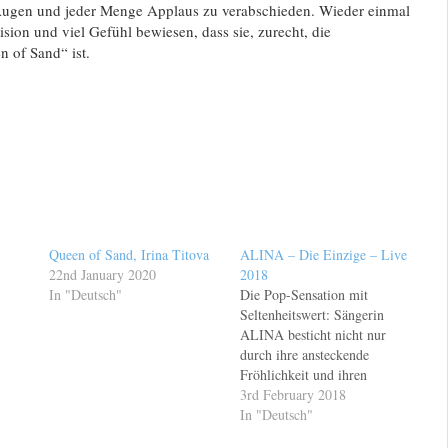
Augen und jeder Menge Applaus zu verabschieden. Wieder einmal
zision und viel Gefühl bewiesen, dass sie, zurecht, die
 of Sand“ ist.
Queen of Sand, Irina Titova
ALINA – Die Einzige – Live
22nd January 2020
2018
In "Deutsch"
Die Pop-Sensation mit
Seltenheitswert: Sängerin
ALINA besticht nicht nur
durch ihre ansteckende
Fröhlichkeit und ihren
Humor. Sie überzeugt mit
3rd February 2018
einer bombastischen,
In "Deutsch"
einzigartigen und