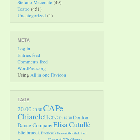
Stefano Mecenate
(49)
Teatro
(451)
Uncategorized
(1)
META
Log in
Entries feed
Comments feed
WordPress.org
Using
All in one Favicon
TAGS
CAPe
20.00
20.30
Chiarelettere
Donlon
Di 18.30
Elisa Cutullè
Dance Company
Ettelbrueck
Ettelbrück
Frauenbibliothek Saar
Grand Théâtre