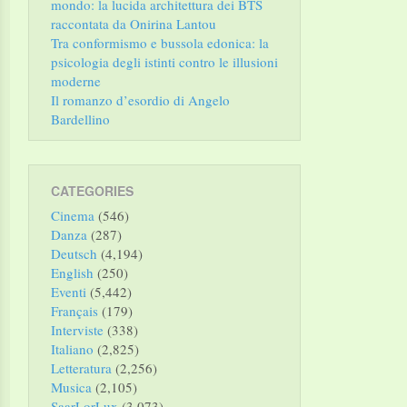
mondo: la lucida architettura dei BTS
raccontata da Onirina Lantou
Tra conformismo e bussola edonica: la
psicologia degli istinti contro le illusioni
moderne
Il romanzo d’esordio di Angelo
Bardellino
CATEGORIES
Cinema
(546)
Danza
(287)
Deutsch
(4,194)
English
(250)
Eventi
(5,442)
Français
(179)
Interviste
(338)
Italiano
(2,825)
Letteratura
(2,256)
Musica
(2,105)
SaarLorLux
(3,073)