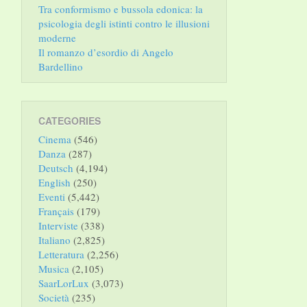
Tra conformismo e bussola edonica: la
psicologia degli istinti contro le illusioni
moderne
Il romanzo d’esordio di Angelo
Bardellino
CATEGORIES
Cinema
(546)
Danza
(287)
Deutsch
(4,194)
English
(250)
Eventi
(5,442)
Français
(179)
Interviste
(338)
Italiano
(2,825)
Letteratura
(2,256)
Musica
(2,105)
SaarLorLux
(3,073)
Società
(235)