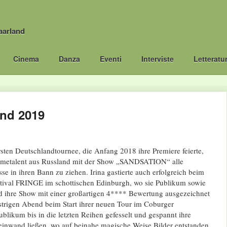
aarland
Cinema
Danza
Eventi
Interviste
Letteratu
nd 2019
ersten Deutschlandtournee, die Anfang 2018 ihre Premiere feierte,
metalent aus Russland mit der Show „SANDSATION“ alle
se in ihren Bann zu ziehen. Irina gastierte auch erfolgreich beim
stival FRINGE im schottischen Edinburgh, wo sie Publikum sowie
nd ihre Show mit einer großartigen 4**** Bewertung ausgezeichnet
trigen Abend beim Start ihrer neuen Tour im Coburger
blikum bis in die letzten Reihen gefesselt und gespannt ihre
Leinwand ließen, wo auf beinahe magische Weise Bilder entstanden,