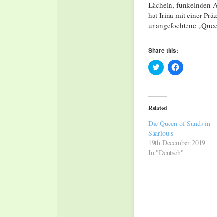
Lächeln, funkelnden 
hat Irina mit einer Prä
unangefochtene „Queen
Share this:
Click
Click
to
to
share
share
on
on
Twitter
Facebook
(Opens
(Opens
in
in
Related
new
new
window)
window)
Die Queen of Sands in
Saarlouis
19th December 2019
In "Deutsch"