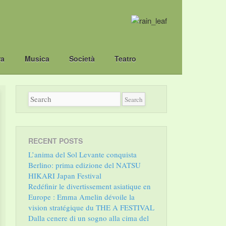
ra
Musica
Società
Teatro
RECENT POSTS
L’anima del Sol Levante conquista
Berlino: prima edizione del NATSU
HIKARI Japan Festival
Redéfinir le divertissement asiatique en
Europe : Emma Amelin dévoile la
vision stratégique du THE A FESTIVAL
Dalla cenere di un sogno alla cima del