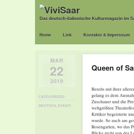
Das deutsch-italienische Kulturmagazin im S
Main menu
Skip
Home
Link
Kontakte & Impressum
to
content
MAR
22
Queen of Sa
2019
Bereits mit ihrer aller
gelang es dem Ausnah
CATEGORIZED:
Zuschauer und die Pres
DEUTSCH
,
EVENTI
weltgrößten Theaterfe
Kritiker begeisterte u
wurde. So auch am ges
Rosengarten, wo das Pu
Blicke nicht von der 