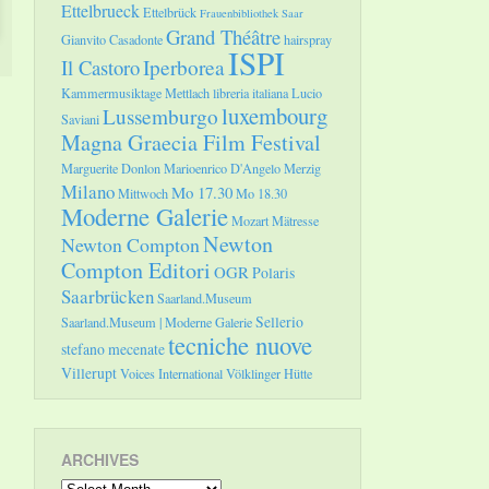
Ettelbrueck
Ettelbrück
Frauenbibliothek Saar
Grand Théâtre
Gianvito Casadonte
hairspray
ISPI
Il Castoro
Iperborea
Kammermusiktage Mettlach
libreria italiana
Lucio
luxembourg
Lussemburgo
Saviani
Magna Graecia Film Festival
Marguerite Donlon
Marioenrico D'Angelo
Merzig
Milano
Mo 17.30
Mittwoch
Mo 18.30
Moderne Galerie
Mozart
Mätresse
Newton
Newton Compton
Compton Editori
OGR
Polaris
Saarbrücken
Saarland.Museum
Sellerio
Saarland.Museum | Moderne Galerie
tecniche nuove
stefano mecenate
Villerupt
Voices International
Völklinger Hütte
ARCHIVES
Archives