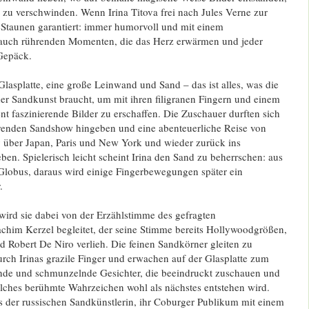
zu verschwinden. Wenn Irina Titova frei nach Jules Verne zur
das Staunen garantiert: immer humorvoll und mit einem
auch rührenden Momenten, die das Herz erwärmen und jeder
Gepäck.
Glasplatte, eine große Leinwand und Sand – das ist alles, was die
er Sandkunst braucht, um mit ihren filigranen Fingern und einem
nt faszinierende Bilder zu erschaffen. Die Zuschauer durften sich
erenden Sandshow hingeben und eine abenteuerliche Reise von
über Japan, Paris und New York und wieder zurück ins
ben. Spielerisch leicht scheint Irina den Sand zu beherrschen: aus
 Globus, daraus wird einige Fingerbewegungen später ein
.
wird sie dabei von der Erzählstimme des gefragten
chim Kerzel begleitet, der seine Stimme bereits Hollywoodgrößen,
 Robert De Niro verlieh. Die feinen Sandkörner gleiten zu
rch Irinas grazile Finger und erwachen auf der Glasplatte zum
nde und schmunzelnde Gesichter, die beeindruckt zuschauen und
lches berühmte Wahrzeichen wohl als nächstes entstehen wird.
s der russischen Sandkünstlerin, ihr Coburger Publikum mit einem