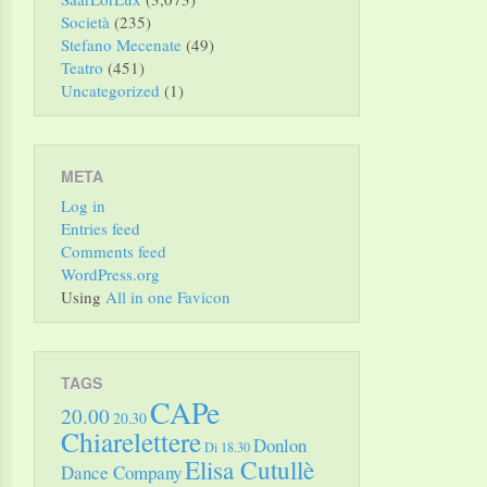
Società
(235)
Stefano Mecenate
(49)
Teatro
(451)
Uncategorized
(1)
META
Log in
Entries feed
Comments feed
WordPress.org
Using
All in one Favicon
TAGS
CAPe
20.00
20.30
Chiarelettere
Donlon
Di 18.30
Elisa Cutullè
Dance Company