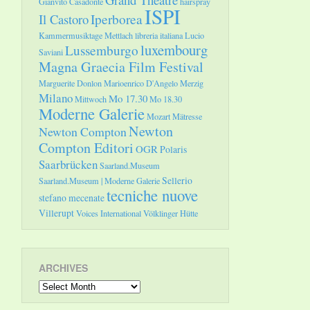
Gianvito Casadonte
hairspray
ISPI
Il Castoro
Iperborea
Kammermusiktage Mettlach
libreria italiana
Lucio
luxembourg
Lussemburgo
Saviani
Magna Graecia Film Festival
Marguerite Donlon
Marioenrico D'Angelo
Merzig
Milano
Mo 17.30
Mittwoch
Mo 18.30
Moderne Galerie
Mozart
Mätresse
Newton
Newton Compton
Compton Editori
OGR
Polaris
Saarbrücken
Saarland.Museum
Sellerio
Saarland.Museum | Moderne Galerie
tecniche nuove
stefano mecenate
Villerupt
Voices International
Völklinger Hütte
ARCHIVES
Archives