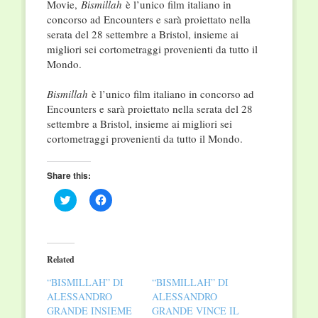
Movie,
Bismillah
è l’unico film italiano in
concorso ad Encounters e sarà proiettato nella
serata del 28 settembre a Bristol, insieme ai
migliori sei cortometraggi provenienti da tutto il
Mondo.
Bismillah
è l’unico film italiano in concorso ad
Encounters e sarà proiettato nella serata del 28
settembre a Bristol, insieme ai migliori sei
cortometraggi provenienti da tutto il Mondo.
Share this:
Click
Click
to
to
share
share
on
on
Twitter
Facebook
(Opens
(Opens
in
in
Related
new
new
window)
window)
“BISMILLAH” DI
“BISMILLAH” DI
ALESSANDRO
ALESSANDRO
GRANDE INSIEME
GRANDE VINCE IL