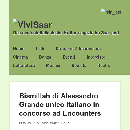
Das deutsch-italienische Kulturmagazin im Saarland
Main menu
Skip
Home
Link
Kontakte & Impressum
to
Cinema
Danza
Eventi
Interviste
content
Letteratura
Musica
Società
Teatro
Bismillah di Alessandro
Grande unico italiano in
concorso ad Encounters
POSTED
21ST SEPTEMBER 2018