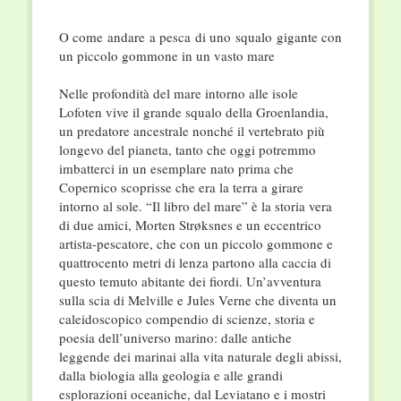
O come andare a pesca di uno squalo gigante con
un piccolo gommone in un vasto mare
Nelle profondità del mare intorno alle isole
Lofoten vive il grande squalo della Groenlandia,
un predatore ancestrale nonché il vertebrato più
longevo del pianeta, tanto che oggi potremmo
imbatterci in un esemplare nato prima che
Copernico scoprisse che era la terra a girare
intorno al sole. “Il libro del mare” è la storia vera
di due amici, Morten Strøksnes e un eccentrico
artista-pescatore, che con un piccolo gommone e
quattrocento metri di lenza partono alla caccia di
questo temuto abitante dei fiordi. Un’avventura
sulla scia di Melville e Jules Verne che diventa un
caleidoscopico compendio di scienze, storia e
poesia dell’universo marino: dalle antiche
leggende dei marinai alla vita naturale degli abissi,
dalla biologia alla geologia e alle grandi
esplorazioni oceaniche, dal Leviatano e i mostri