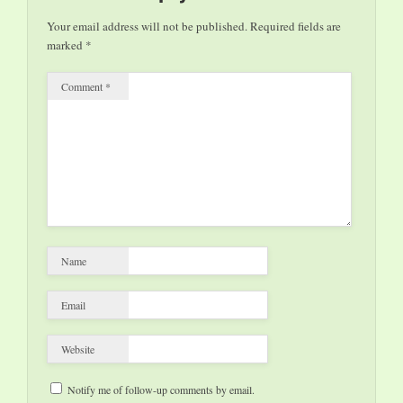
con lui saranno ospiti,
Your email address will not be published.
Required fields are
tra gli altri, l'autrice…
marked
*
Comment
*
Name
Email
Website
Notify me of follow-up comments by email.