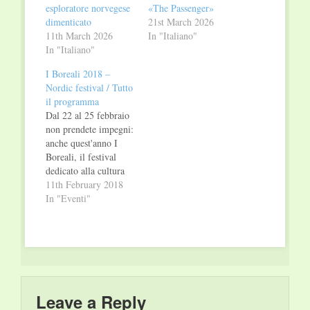
esploratore norvegese
«The Passenger»
dimenticato
21st March 2026
11th March 2026
In "Italiano"
In "Italiano"
I Boreali 2018 –
Nordic festival / Tutto
il programma
Dal 22 al 25 febbraio
non prendete impegni:
anche quest'anno I
Boreali, il festival
dedicato alla cultura
nordeuropea
11th February 2018
organizzato da
In "Eventi"
Iperborea, torna per
quattro giorni al
Teatro Franco Parenti
di Milano. Sarà Jón
Kalman Stefánsson
a inaugurare la
manifestazione,
Leave a Reply
giovedì 22 febbraio, e