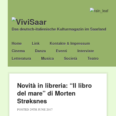
Das deutsch-italienische Kulturmagazin im Saarland
Main menu
Skip
Home
Link
Kontakte & Impressum
to
Cinema
Danza
Eventi
Interviste
content
Letteratura
Musica
Società
Teatro
Novità in libreria: “Il libro
del mare” di Morten
Strøksnes
POSTED
29TH JUNE 2017