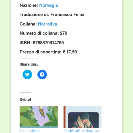
Nazione:
Norvegia
Traduzione di: Francesco Felici
Collana:
Narrativa
Numero di collana: 279
ISBN: 9788870914795
Prezzo di copertina: € 17,50
Share this:
Click
Click
to
to
share
share
on
on
Twitter
Facebook
(Opens
(Opens
in
in
Related
new
new
window)
window)
Lumholtz: un
Occhi sull’Artico, con