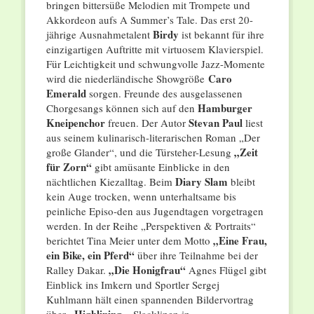
bringen bittersüße Melodien mit Trompete und
Akkordeon aufs A Summer’s Tale. Das erst 20-
Birdy
jährige Ausnahmetalent
ist bekannt für ihre
einzigartigen Auftritte mit virtuosem Klavierspiel.
Für Leichtigkeit und schwungvolle Jazz-Momente
Caro
wird die niederländische Showgröße
Emerald
sorgen. Freunde des ausgelassenen
Hamburger
Chorgesangs können sich auf den
Kneipenchor
Stevan Paul
freuen. Der Autor
liest
aus seinem kulinarisch-literarischen Roman „Der
„Zeit
große Glander“, und die Türsteher-Lesung
für Zorn“
gibt amüsante Einblicke in den
Diary Slam
nächtlichen Kiezalltag. Beim
bleibt
kein Auge trocken, wenn unterhaltsame bis
peinliche Episo-den aus Jugendtagen vorgetragen
werden. In der Reihe „Perspektiven & Portraits“
„Eine Frau,
berichtet Tina Meier unter dem Motto
ein Bike, ein Pferd“
über ihre Teilnahme bei der
„Die Honigfrau“
Ralley Dakar.
Agnes Flügel gibt
Einblick ins Imkern und Sportler Sergej
Kuhlmann hält einen spannenden Bildervortrag