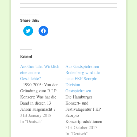
Share this:
Click
Click
to
to
share
share
on
on
Twitter
Facebook
(Opens
(Opens
in
in
Related
new
new
window)
window)
Another tale: Wirklich
Aus Gastspielreisen
eine andere
Rodenberg wird die
Geschichte?
neue FKP Scorpio-
1990-2003: Von der
Division
Gründung zum R.I.P
Gastspielreisen
Konzert: Was hat die
Die Hamburger
Band in diesen 13
Konzert- und
Jahren ausgemacht ?
Festivalagentur FKP
Hauptsächlich die
31st January 2018
Scorpio
Texte und die
In "Deutsch"
Konzertproduktionen
markante Stimme von
und Gastspielreisen
31st October 2017
Frank Peter Hermsen
Rodenberg aus Berlin
In "Deutsch"