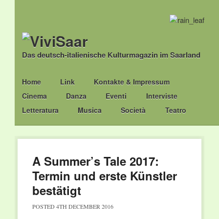
Das deutsch-italienische Kulturmagazin im Saarland
Main menu
Skip
Home
Link
Kontakte & Impressum
to
Cinema
Danza
Eventi
Interviste
content
Letteratura
Musica
Società
Teatro
A Summer’s Tale 2017:
Termin und erste Künstler
bestätigt
POSTED
4TH DECEMBER 2016