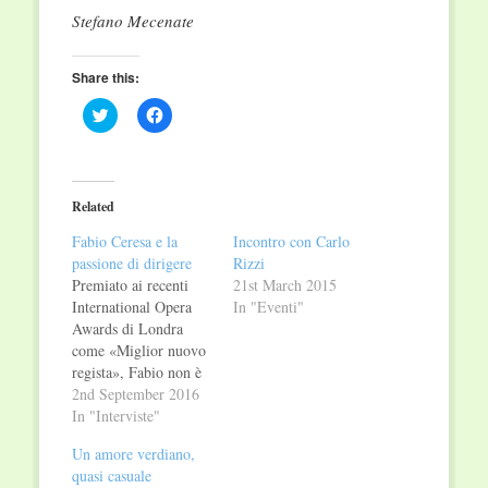
Stefano Mecenate
Share this:
Click
Click
to
to
share
share
on
on
Twitter
Facebook
(Opens
(Opens
in
in
Related
new
new
window)
window)
Fabio Ceresa e la
Incontro con Carlo
passione di dirigere
Rizzi
Premiato ai recenti
21st March 2015
International Opera
In "Eventi"
Awards di Londra
come «Miglior nuovo
regista», Fabio non è
stato presente alla
2nd September 2016
cerimonia, in quanto
In "Interviste"
aveva una prima a
Un amore verdiano,
Seoul. L’abbiamo
quasi casuale
incontrato per