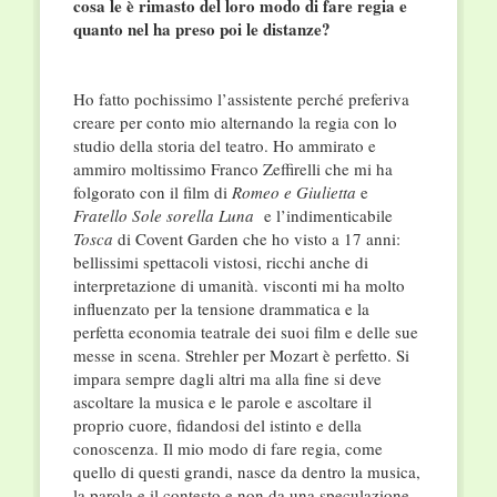
cosa le è rimasto del loro modo di fare regia e
quanto nel ha preso poi le distanze?
Ho fatto pochissimo l’assistente perché preferiva
creare per conto mio alternando la regia con lo
studio della storia del teatro. Ho ammirato e
ammiro moltissimo Franco Zeffirelli che mi ha
folgorato con il film di
Romeo e Giulietta
e
Fratello Sole sorella Luna
e l’indimenticabile
Tosca
di Covent Garden che ho visto a 17 anni:
bellissimi spettacoli vistosi, ricchi anche di
interpretazione di umanità. visconti mi ha molto
influenzato per la tensione drammatica e la
perfetta economia teatrale dei suoi film e delle sue
messe in scena. Strehler per Mozart è perfetto. Si
impara sempre dagli altri ma alla fine si deve
ascoltare la musica e le parole e ascoltare il
proprio cuore, fidandosi del istinto e della
conoscenza. Il mio modo di fare regia, come
quello di questi grandi, nasce da dentro la musica,
la parola e il contesto e non da una speculazione