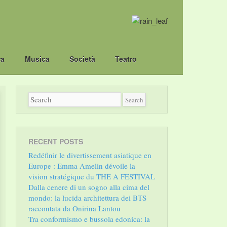
ra
Musica
Società
Teatro
RECENT POSTS
Redéfinir le divertissement asiatique en
Europe : Emma Amelin dévoile la
vision stratégique du THE A FESTIVAL
Dalla cenere di un sogno alla cima del
mondo: la lucida architettura dei BTS
raccontata da Onirina Lantou
Tra conformismo e bussola edonica: la