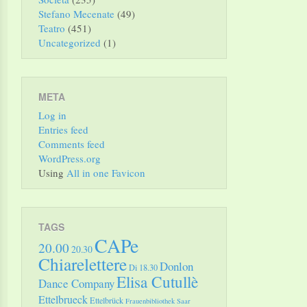
Stefano Mecenate
(49)
Teatro
(451)
Uncategorized
(1)
META
Log in
Entries feed
Comments feed
WordPress.org
Using
All in one Favicon
TAGS
CAPe
20.00
20.30
Chiarelettere
Donlon
Di 18.30
Elisa Cutullè
Dance Company
Ettelbrueck
Ettelbrück
Frauenbibliothek Saar