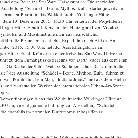
 und eine Reise ins Star-Wars-Universum an. Die speziellen
usstellung “Schädel – Ikone. Mythos. Kult.” starten jeweils um
normalen Eintritt in das Weltkulturerbe Völklinger Hütte
 dem 13. Dezember 2015, 15.30 Uhr, erläutert der Projektleiter
klinger Hütte, Hendrik Kersten, den Hintergrund von Voodoo-
Symbolen und Musikinstrumenten aus menschlichen
tführt die Besucher so auf eine Expedition nach Afrika. Am
mber 2015, 15.30 Uhr, lädt der Ausstellungsleiter am
ger Hütte, Frank Krämer, zu einer Reise ins Star-Wars-Universum
 führt zu dem Filmabguss des Helms von Darth Vader aus dem Film
I – Die Rache der Sith”. Weitere Stationen seiner Reise durch die
sie” der Ausstellung “Schädel – Ikone. Mythos. Kult.” führen zu
 von Terminator, Iron Man, “Indiana Jones” und aus dem Atelier
) und zu aktuellen Werken der internationalen Urban-Art-Szene
opfs.
emenführungen bietet das Weltkulturerbe Völklinger Hütte an
30 Uhr, eine allgemeine Führung zur Ausstellung “Schädel –
die ebenfalls im normalen Eintrittspreis inbegriffen ist.
el – Ikone. Mythos. Kult.” im Weltkulturerbe Völklinger Hütte