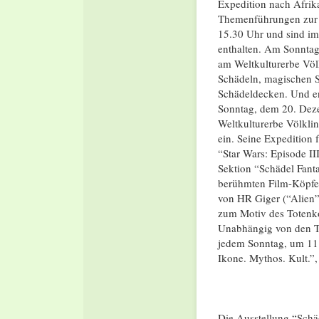
Expedition nach Afrika
Themenführungen zur A
15.30 Uhr und sind im 
enthalten. Am Sonntag,
am Weltkulturerbe Völ
Schädeln, magischen 
Schädeldecken. Und en
Sonntag, dem 20. Deze
Weltkulturerbe Völklin
ein. Seine Expedition
“Star Wars: Episode II
Sektion “Schädel Fanta
berühmten Film-Köpfen
von HR Giger (“Alien”
zum Motiv des Totenk
Unabhängig von den Th
jedem Sonntag, um 11.
Ikone. Mythos. Kult.”, 
Die Ausstellung “Schäd