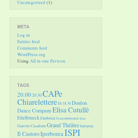
Uncategorized
(1)
META
Log in
Entries feed
Comments feed
WordPress.org
Using
All in one Favicon
TAGS
CAPe
20.00
20.30
Chiarelettere
Donlon
Di 18.30
Elisa Cutullè
Dance Company
Ettelbrueck
Ettelbrück
Frauenbibliothek Saar
Grand Théâtre
Gianvito Casadonte
hairspray
ISPI
Il Castoro
Iperborea