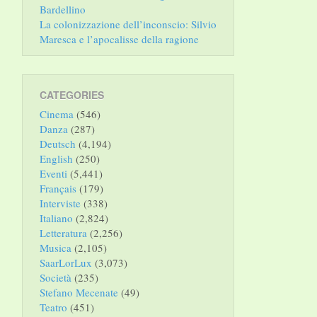
Bardellino
La colonizzazione dell’inconscio: Silvio
Maresca e l’apocalisse della ragione
CATEGORIES
Cinema
(546)
Danza
(287)
Deutsch
(4,194)
English
(250)
Eventi
(5,441)
Français
(179)
Interviste
(338)
Italiano
(2,824)
Letteratura
(2,256)
Musica
(2,105)
SaarLorLux
(3,073)
Società
(235)
Stefano Mecenate
(49)
Teatro
(451)