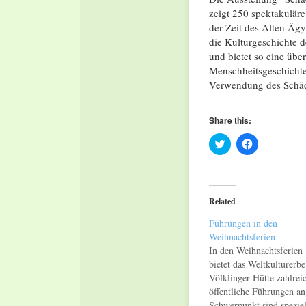
zeigt 250 spektakuläre
der Zeit des Alten Ägy
die Kulturgeschichte 
und bietet so eine übe
Menschheitsgeschichte
Verwendung des Schäde
Share this:
Click
Click
to
to
share
share
on
on
Twitter
Facebook
(Opens
(Opens
in
in
Related
new
new
window)
window)
Führungen in den
Weihnachtsferien
In den Weihnachtsferien
bietet das Weltkulturerbe
Völklinger Hütte zahlrei
öffentliche Führungen an
Schwerpunkt sind speziel