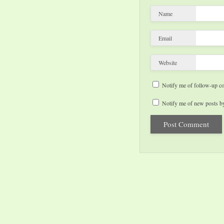
Name
Email
Website
Notify me of follow-up c
Notify me of new posts by