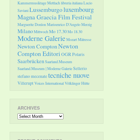
Kammermusiktage Mettlach
libreria italiana
Lucio
luxembourg
Lussemburgo
Saviani
Magna Graecia Film Festival
Marguerite Donlon
Marioenrico D'Angelo
Merzig
Milano
Mo 17.30
Mittwoch
Mo 18.30
Moderne Galerie
Mozart
Mätresse
Newton
Newton Compton
Compton Editori
OGR
Polaris
Saarbrücken
Saarland.Museum
Sellerio
Saarland.Museum | Moderne Galerie
tecniche nuove
stefano mecenate
Villerupt
Voices International
Völklinger Hütte
ARCHIVES
Archives