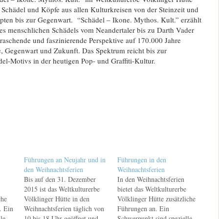
 Schädel und Köpfe aus allen Kulturkreisen von der Steinzeit und
pten bis zur Gegenwart. “Schädel – Ikone. Mythos. Kult.” erzählt
des menschlichen Schädels vom Neandertaler bis zu Darth Vader
rraschende und faszinierende Perspektive auf 170.000 Jahre
, Gegenwart und Zukunft. Das Spektrum reicht bis zur
l-Motivs in der heutigen Pop- und Graffiti-Kultur.
Führungen an Neujahr und in
Führungen in den
den Weihnachtsferien
Weihnachtsferien
Bis auf den 31. Dezember
In den Weihnachtsferien
2015 ist das Weltkulturerbe
bietet das Weltkulturerbe
che
Völklinger Hütte in den
Völklinger Hütte zusätzliche
. Ein
Weihnachtsferien täglich von
Führungen an. Ein
le
10 bis 18 Uhr geöffnet und
Schwerpunkt sind spezielle