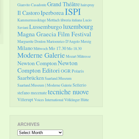
Grand Théâtre
Gianvito Casadonte
hairspray
ISPI
Il Castoro
Iperborea
Kammermusiktage Mettlach
libreria italiana
Lucio
luxembourg
Lussemburgo
Saviani
Magna Graecia Film Festival
Marguerite Donlon
Marioenrico D'Angelo
Merzig
Milano
Mo 17.30
Mittwoch
Mo 18.30
Moderne Galerie
Mozart
Mätresse
Newton
Newton Compton
Compton Editori
OGR
Polaris
Saarbrücken
Saarland.Museum
Sellerio
Saarland.Museum | Moderne Galerie
tecniche nuove
stefano mecenate
Villerupt
Voices International
Völklinger Hütte
ARCHIVES
Archives