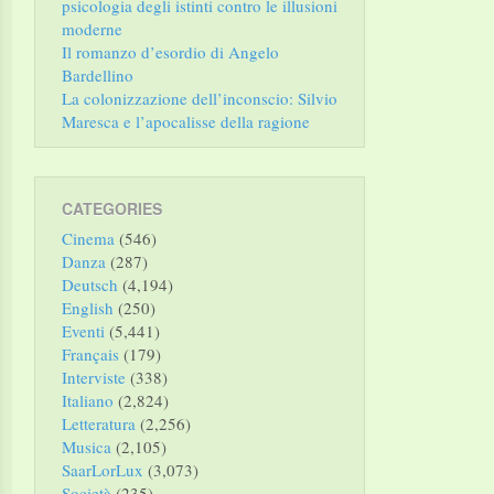
psicologia degli istinti contro le illusioni
moderne
Il romanzo d’esordio di Angelo
Bardellino
La colonizzazione dell’inconscio: Silvio
Maresca e l’apocalisse della ragione
CATEGORIES
Cinema
(546)
Danza
(287)
Deutsch
(4,194)
English
(250)
Eventi
(5,441)
Français
(179)
Interviste
(338)
Italiano
(2,824)
Letteratura
(2,256)
Musica
(2,105)
SaarLorLux
(3,073)
Società
(235)