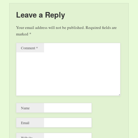
Chicago, Sting, Al
Jarreau, Pharell
Leave a Reply
Williams und
natürlich Münchner
Your email address will not be published.
Required fields are
Freiheit werden in
marked
*
eigenen Arragements
und im…
Comment
*
Name
Email
Website