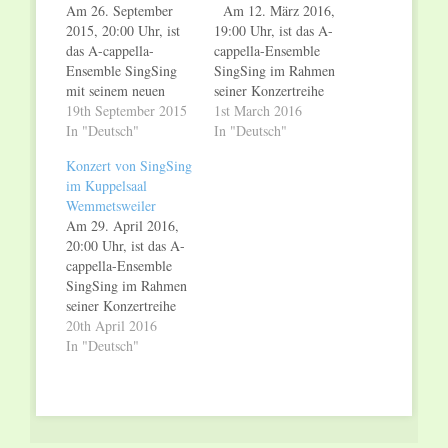
Am 26. September
Am 12. März 2016,
2015, 20:00 Uhr, ist
19:00 Uhr, ist das A-
das A-cappella-
cappella-Ensemble
Ensemble SingSing
SingSing im Rahmen
mit seinem neuen
seiner Konzertreihe
Programm "Solang
19th September 2015
"Solang man Träume
1st March 2016
man Träume noch
In "Deutsch"
noch leben kann" im
In "Deutsch"
leben kann" im
Heusweiler
Konzert von SingSing
Köllerbacher
Rathaussaal zu Gast.
im Kuppelsaal
Uhrmachers Haus zu
SingSing hat sich
Wemmetsweiler
Gast. SingSing hat
diesen Titel der
Am 29. April 2016,
sich diesen Titel der
Münchner Freiheit,
20:00 Uhr, ist das A-
Münchner Freiheit,
der heute als ein
cappella-Ensemble
der heute als ein
Meilenstein der
SingSing im Rahmen
Meilenstein der
deutschen
seiner Konzertreihe
deutschen
Popgeschichte gilt, als
"Solang man Träume
20th April 2016
Popgeschichte gilt, als
Motto seines neuen
noch leben kann" im
In "Deutsch"
Motto seiner nun
Programms zu…
Kuppelsaal des
startenden
Wemmetsweiler
Konzertreihe…
Rathauses zu Gast.
Viele Titel großer
Namen wie u.a.