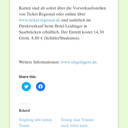
Karten sind ab sofort über die Vorverkaufsstellen
von Ticket Regional oder online über
www.ticket-regional.de
und natürlich im
Direktverkauf beim Hotel Leidinger in
Saarbrücken erhältlich. Der Eintritt kostet 14,30
€/erm. 8,80 € (Schüler/Studenten).
Weitere Informationen:
www.singsingers.de
.
Share this:
Click
Click
to
to
share
share
on
on
Twitter
Facebook
(Opens
(Opens
in
in
Related
new
new
window)
window)
SingSing lebt seinen
Solang man Träume
Traum
noch leben kann