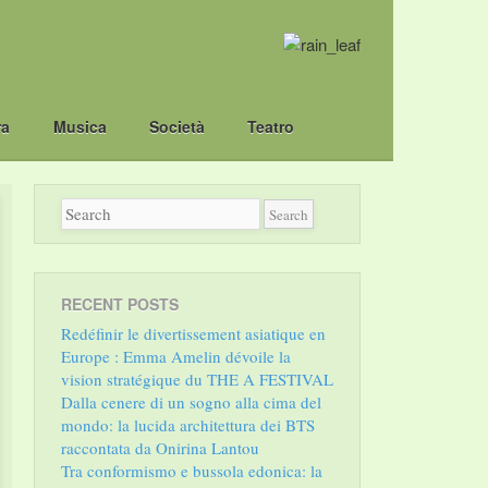
ra
Musica
Società
Teatro
RECENT POSTS
Redéfinir le divertissement asiatique en
Europe : Emma Amelin dévoile la
vision stratégique du THE A FESTIVAL
Dalla cenere di un sogno alla cima del
mondo: la lucida architettura dei BTS
raccontata da Onirina Lantou
Tra conformismo e bussola edonica: la