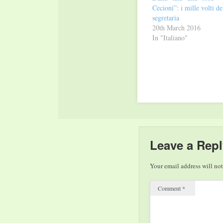
Cecioni”: i mille volti de
segretaria
20th March 2016
In "Italiano"
Leave a Repl
Your email address will not
Comment
*