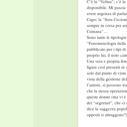
C’è la “Velina”; c’è la
disponibile. Mi pascia
avere urgenza di parlar
Capo; la “Sora Cecioni”
sempre in corsa per arr
Cumana”…
Sono tante le tipologi
“Fenomenologia della s
pubblicato per i tipi d
proprio lui, il noto can
Una vera e propria feno
figure così presenti in
solo dal punto di vist
vista della gestione de
l’autore, si possono tra
che la stessa operazion
queste donne (ma vi è 
dei “segretari”, che c
dice la saggezza popola
opposti si attraggono?