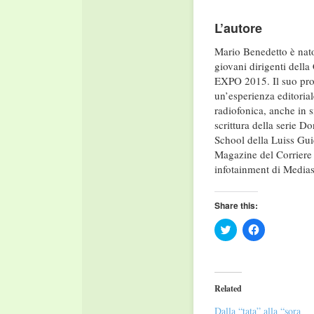
L’autore
Mario Benedetto è nato 
giovani dirigenti della
EXPO 2015. Il suo prof
un’esperienza editorial
radiofonica, anche in s
scrittura della serie 
School della Luiss Gui
Magazine del Corriere 
infotainment di Medias
Share this:
Click
Click
to
to
share
share
on
on
Twitter
Facebook
(Opens
(Opens
in
in
Related
new
new
window)
window)
Dalla “tata” alla “sora