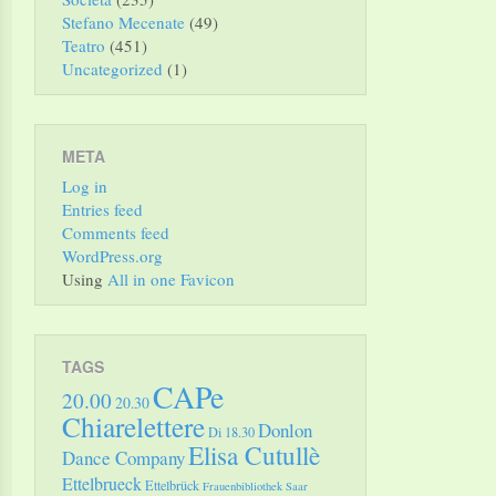
Stefano Mecenate
(49)
Teatro
(451)
Uncategorized
(1)
META
Log in
Entries feed
Comments feed
WordPress.org
Using
All in one Favicon
TAGS
CAPe
20.00
20.30
Chiarelettere
Donlon
Di 18.30
Elisa Cutullè
Dance Company
Ettelbrueck
Ettelbrück
Frauenbibliothek Saar