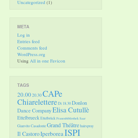
Uncategorized
(1)
META
Log in
Entries feed
Comments feed
WordPress.org
Using
All in one Favicon
TAGS
CAPe
20.00
20.30
Chiarelettere
Donlon
Di 18.30
Elisa Cutullè
Dance Company
Ettelbrueck
Ettelbrück
Frauenbibliothek Saar
Grand Théâtre
Gianvito Casadonte
hairspray
ISPI
Il Castoro
Iperborea