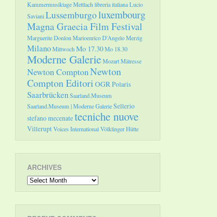
Kammermusiktage Mettlach
libreria italiana
Lucio
luxembourg
Lussemburgo
Saviani
Magna Graecia Film Festival
Marguerite Donlon
Marioenrico D'Angelo
Merzig
Milano
Mo 17.30
Mittwoch
Mo 18.30
Moderne Galerie
Mozart
Mätresse
Newton
Newton Compton
Compton Editori
OGR
Polaris
Saarbrücken
Saarland.Museum
Sellerio
Saarland.Museum | Moderne Galerie
tecniche nuove
stefano mecenate
Villerupt
Voices International
Völklinger Hütte
ARCHIVES
Archives