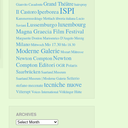
Grand Théâtre
Gianvito Casadonte
hairspray
ISPI
Il Castoro
Iperborea
Kammermusiktage Mettlach
libreria italiana
Lucio
luxembourg
Lussemburgo
Saviani
Magna Graecia Film Festival
Marguerite Donlon
Marioenrico D'Angelo
Merzig
Milano
Mo 17.30
Mittwoch
Mo 18.30
Moderne Galerie
Mozart
Mätresse
Newton
Newton Compton
Compton Editori
OGR
Polaris
Saarbrücken
Saarland.Museum
Sellerio
Saarland.Museum | Moderne Galerie
tecniche nuove
stefano mecenate
Villerupt
Voices International
Völklinger Hütte
ARCHIVES
Archives