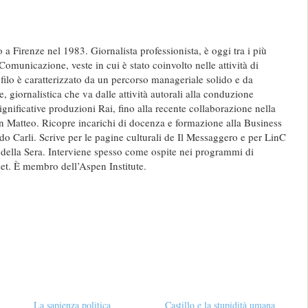
a Firenze nel 1983. Giornalista professionista, è oggi tra i più
 Comunicazione, veste in cui è stato coinvolto nelle attività di
ilo è caratterizzato da un percorso manageriale solido e da
e, giornalistica che va dalle attività autorali alla conduzione
ignificative produzioni Rai, fino alla recente collaborazione nella
Don Matteo. Ricopre incarichi di docenza e formazione alla Business
do Carli. Scrive per le pagine culturali de Il Messaggero e per LinC
della Sera. Interviene spesso come ospite nei programmi di
et. È membro dell’Aspen Institute.
La sapienza politica
Castillo e la stupidità umana