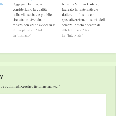
lla
Oggi più che mai, se
Ricardo Moreno Castillo,
consideriamo la qualità
laureato in matematica e
della vita sociale e pubblica
dottore in filosofia con
che stiamo vivendo, si
specializzazione in storia della
mostra con cruda evidenza la
scienza, è stato docente di
necessità di una
8th September 2024
scuola superiore fino al
4th February 2022
nuova politica, che rimetta al
In "Italiano"
pensionamento e professore
In "Interviste"
centro ciò che per natura
associato nella facoltà di
è necessario, “la gentilezza, la
matematica dell'Universidad
giustizia, la generosità”, e che
Complutense. Nel suo ultimo
sappia prendere una posizione
libro per Graphe.it scopriamo
decisa rispetto alle azioni che
che cos’è la stupidità e come
“sottraggono i…
si manifesta, ma…
y
 be published.
Required fields are marked
*