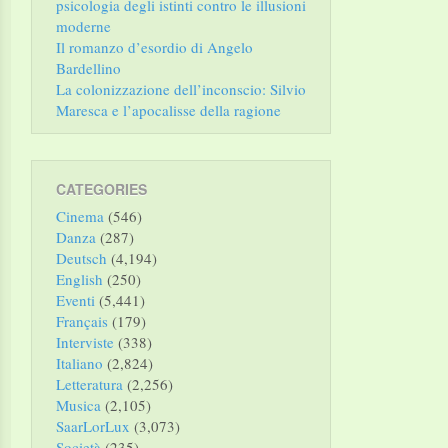
psicologia degli istinti contro le illusioni
moderne
Il romanzo d’esordio di Angelo
Bardellino
La colonizzazione dell’inconscio: Silvio
Maresca e l’apocalisse della ragione
CATEGORIES
Cinema
(546)
Danza
(287)
Deutsch
(4,194)
English
(250)
Eventi
(5,441)
Français
(179)
Interviste
(338)
Italiano
(2,824)
Letteratura
(2,256)
Musica
(2,105)
SaarLorLux
(3,073)
Società
(235)