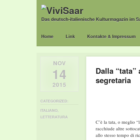
Das deutsch-italienische Kulturmagazin im S
Main menu
Skip
Home
Link
Kontakte & Impressum
to
content
NOV
14
Dalla “tata” 
segretaria
2015
CATEGORIZED:
ITALIANO
,
LETTERATURA
C’è la tata, o meglio “
racchiude altre sottoca
allo stesso tempo di ri