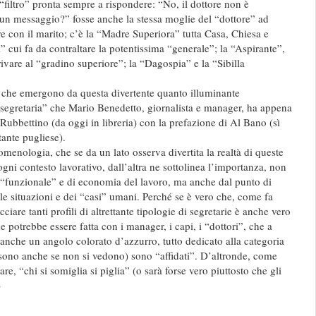
 “filtro” pronta sempre a rispondere: “No, il dottore non è
 un messaggio?” fosse anche la stessa moglie del “dottore” ad
e con il marito; c’è la “Madre Superiora” tutta Casa, Chiesa e
 cui fa da contraltare la potentissima “generale”; la “Aspirante”,
ivare al “gradino superiore”; la “Dagospia” e la “Sibilla
e che emergono da questa divertente quanto illuminante
egretaria” che Mario Benedetto, giornalista e manager, ha appena
i Rubbettino (da oggi in libreria) con la prefazione di Al Bano (sì
tante pugliese).
menologia, che se da un lato osserva divertita la realtà di queste
 ogni contesto lavorativo, dall’altra ne sottolinea l’importanza, non
a “funzionale” e di economia del lavoro, ma anche dal punto di
lle situazioni e dei “casi” umani. Perché se è vero che, come fa
cciare tanti profili di altrettante tipologie di segretarie è anche vero
e potrebbe essere fatta con i manager, i capi, i “dottori”, che a
anche un angolo colorato d’azzurro, tutto dedicato alla categoria
i sono anche se non si vedono) sono “affidati”. D’altronde, come
re, “chi si somiglia si piglia” (o sarà forse vero piuttosto che gli
)