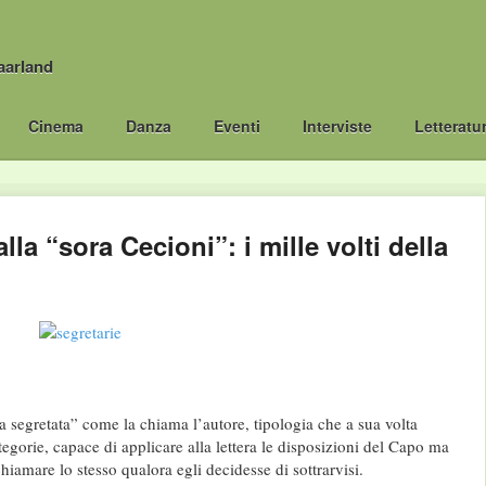
aarland
Cinema
Danza
Eventi
Interviste
Letteratu
alla “sora Cecioni”: i mille volti della
la segretata” come la chiama l’autore, tipologia che a sua volta
tegorie, capace di applicare alla lettera le disposizioni del Capo ma
chiamare lo stesso qualora egli decidesse di sottrarvisi.