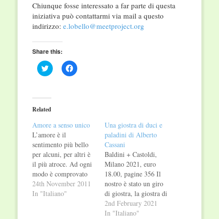
Chiunque fosse interessato a far parte di questa
iniziativa può contattarmi via mail a questo
indirizzo:
e.lobello@meetproject.org
Share this:
Click
Click
to
to
share
share
on
on
Twitter
Facebook
(Opens
(Opens
in
in
Related
new
new
window)
window)
Amore a senso unico
Una giostra di duci e
L’amore è il
paladini di Alberto
sentimento più bello
Cassani
per alcuni, per altri è
Baldini + Castoldi,
il più atroce. Ad ogni
Milano 2021, euro
modo è comprovato
18.00, pagine 356 Il
che ad esso siano stati
24th November 2011
nostro è stato un giro
dedicati libri, canzoni,
In "Italiano"
di giostra, la giostra di
versi e infinità di
un manipolo di
2nd February 2021
parole. Definirlo con
idealisti che per uno
In "Italiano"