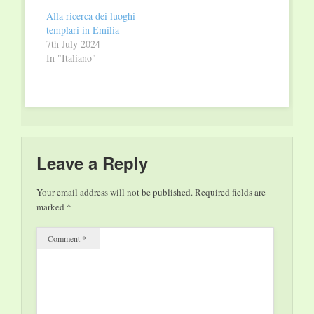
certezza è impossibile
scherzo del destino si
Alla ricerca dei luoghi
e alquanto infantile:
trovano a sfidare le
templari in Emilia
un’unione di
logiche del Potere. Il
7th July 2024
sentimenti, di
giornalista Victor
In "Italiano"
chimica, di fattori che
Costa è scomparso.
influenzano la…
Anche se è ormai
sporadica la…
Leave a Reply
Your email address will not be published.
Required fields are
marked
*
Comment
*