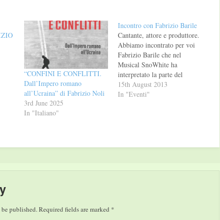
Incontro con Fabrizio Barile
IZIO
Cantante, attore e produttore.
Abbiamo incontrato per voi
Fabrizio Barile che nel
Musical SnoWhite ha
“CONFINI E CONFLITTI.
interpretato la parte del
Dall’Impero romano
cacciatore che si innamora di
15th August 2013
all’Ucraina” di Fabrizio Noli
Biancaneve e la salva dalle
In "Eventi"
3rd June 2025
grinfie della regina. Chi è
In "Italiano"
Fabrizio? Un ragazzino di
origine italiane, con il papà
musicista e la mamma
cantante, che…
y
 be published.
Required fields are marked
*