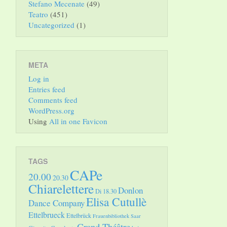
Stefano Mecenate
(49)
Teatro
(451)
Uncategorized
(1)
META
Log in
Entries feed
Comments feed
WordPress.org
Using
All in one Favicon
TAGS
CAPe
20.00
20.30
Chiarelettere
Donlon
Di 18.30
Elisa Cutullè
Dance Company
Ettelbrueck
Ettelbrück
Frauenbibliothek Saar
Grand Théâtre