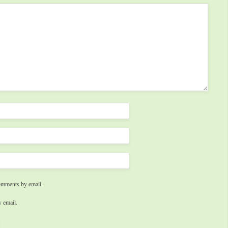
omments by email.
 email.