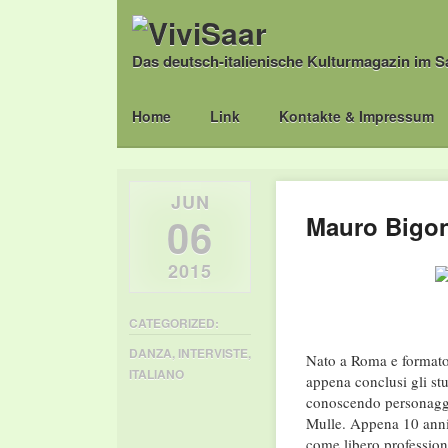
Das deutsch-italienische Kulturmagazin im S
Main menu
Skip
Home
Link
Kontakte & Impressum
to
content
JUN
06
Mauro Bigonz
2015
CATEGORIZED:
DANZA
,
INTERVISTE
,
Nato a Roma e formatos
ITALIANO
appena conclusi gli stu
conoscendo personaggi
Mulle. Appena 10 anni 
come libero professionis