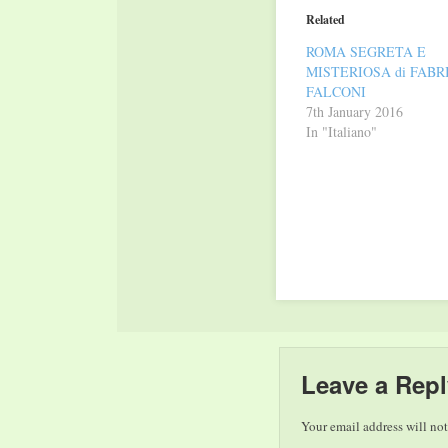
in
in
Related
new
new
window)
window)
ROMA SEGRETA E
MISTERIOSA di FABR
FALCONI
7th January 2016
In "Italiano"
Leave a Repl
Your email address will not