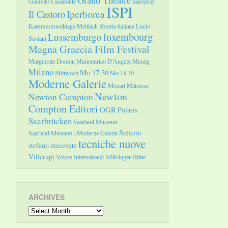
Gianvito Casadonte
hairspray
ISPI
Il Castoro
Iperborea
Kammermusiktage Mettlach
libreria italiana
Lucio
luxembourg
Lussemburgo
Saviani
Magna Graecia Film Festival
Marguerite Donlon
Marioenrico D'Angelo
Merzig
Milano
Mo 17.30
Mittwoch
Mo 18.30
Moderne Galerie
Mozart
Mätresse
Newton
Newton Compton
Compton Editori
OGR
Polaris
Saarbrücken
Saarland.Museum
Sellerio
Saarland.Museum | Moderne Galerie
tecniche nuove
stefano mecenate
Villerupt
Voices International
Völklinger Hütte
ARCHIVES
Archives