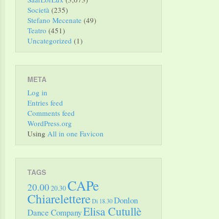
Società
(235)
Stefano Mecenate
(49)
Teatro
(451)
Uncategorized
(1)
META
Log in
Entries feed
Comments feed
WordPress.org
Using
All in one Favicon
TAGS
CAPe
20.00
20.30
Chiarelettere
Donlon
Di 18.30
Elisa Cutullè
Dance Company