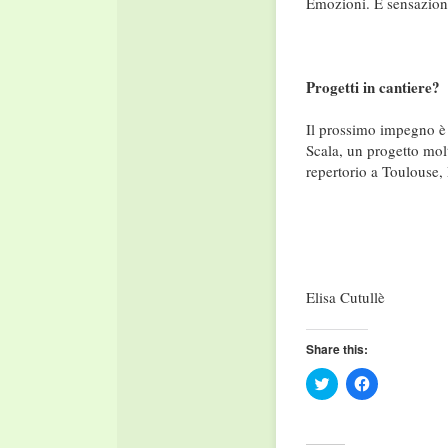
Emozioni. E sensazion
Progetti in cantiere?
Il prossimo impegno è 
Scala, un progetto molt
repertorio a Toulouse,
Elisa Cutullè
Share this:
Click
Click
to
to
share
share
on
on
Twitter
Facebook
(Opens
(Opens