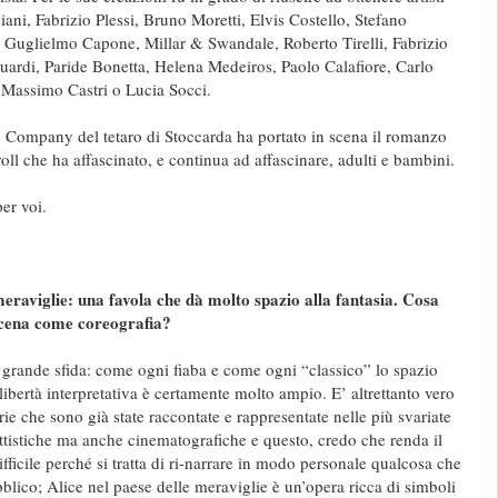
ni, Fabrizio Plessi, Bruno Moretti, Elvis Costello, Stefano
, Guglielmo Capone, Millar & Swandale, Roberto Tirelli, Fabrizio
ardi, Paride Bonetta, Helena Medeiros, Paolo Calafiore, Carlo
 Massimo Castri o Lucia Socci.
 Company del tetaro di Stoccarda ha portato in scena il romanzo
ll che ha affascinato, e continua ad affascinare, adulti e bambini.
er voi.
meraviglie: una favola che dà molto spazio alla fantasia. Cosa
 scena come coreografia?
a grande sfida: come ogni fiaba e come ogni “classico” lo spazio
 libertà interpretativa è certamente molto ampio. E’ altrettanto vero
orie che sono già state raccontate e rappresentate nelle più svariate
ettistiche ma anche cinematografiche e questo, credo che renda il
ficile perché si tratta di ri-narrare in modo personale qualcosa che
blico; Alice nel paese delle meraviglie è un’opera ricca di simboli