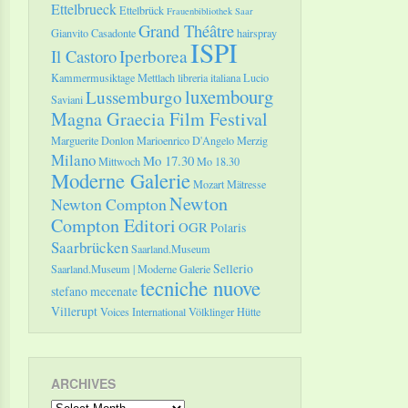
Ettelbrueck
Ettelbrück
Frauenbibliothek Saar
Grand Théâtre
Gianvito Casadonte
hairspray
ISPI
Il Castoro
Iperborea
Kammermusiktage Mettlach
libreria italiana
Lucio
luxembourg
Lussemburgo
Saviani
Magna Graecia Film Festival
Marguerite Donlon
Marioenrico D'Angelo
Merzig
Milano
Mo 17.30
Mittwoch
Mo 18.30
Moderne Galerie
Mozart
Mätresse
Newton
Newton Compton
Compton Editori
OGR
Polaris
Saarbrücken
Saarland.Museum
Sellerio
Saarland.Museum | Moderne Galerie
tecniche nuove
stefano mecenate
Villerupt
Voices International
Völklinger Hütte
ARCHIVES
Archives