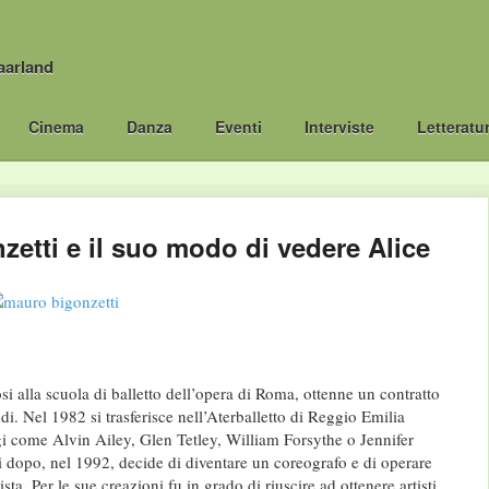
aarland
Cinema
Danza
Eventi
Interviste
Letteratu
etti e il suo modo di vedere Alice
i alla scuola di balletto dell’opera di Roma, ottenne un contratto
di. Nel 1982 si trasferisce nell’Aterballetto di Reggio Emilia
 come Alvin Ailey, Glen Tetley, William Forsythe o Jennifer
dopo, nel 1992, decide di diventare un coreografo e di operare
ta. Per le sue creazioni fu in grado di riuscire ad ottenere artisti