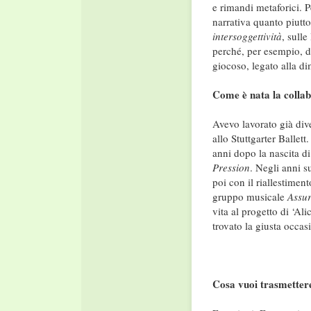
e rimandi metaforici. P
narrativa quanto piutto
intersoggettività
, sulle
perché, per esempio, de
giocoso, legato alla di
Come è nata la colla
Avevo lavorato già div
allo Stuttgarter Ballet
anni dopo la nascita di
Pression
. Negli anni s
poi con il riallestimen
gruppo musicale
Assu
vita al progetto di ‘A
trovato la giusta occas
Cosa vuoi trasmettere