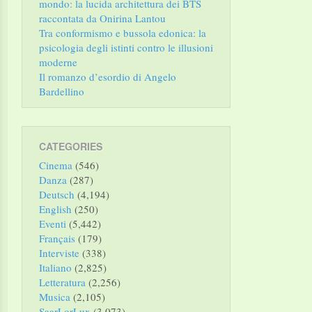
mondo: la lucida architettura dei BTS
raccontata da Onirina Lantou
Tra conformismo e bussola edonica: la
psicologia degli istinti contro le illusioni
moderne
Il romanzo d’esordio di Angelo
Bardellino
CATEGORIES
Cinema
(546)
Danza
(287)
Deutsch
(4,194)
English
(250)
Eventi
(5,442)
Français
(179)
Interviste
(338)
Italiano
(2,825)
Letteratura
(2,256)
Musica
(2,105)
SaarLorLux
(3,073)