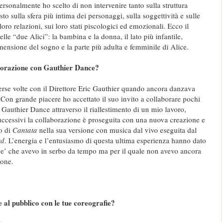
ersonalmente ho scelto di non intervenire tanto sulla struttura
sto sulla sfera più intima dei personaggi, sulla soggettività e sulle
 loro relazioni, sui loro stati piscologici ed emozionali. Ecco il
lle “due Alici”: la bambina e la donna, il lato più infantile,
mensione del sogno e la parte più adulta e femminile di Alice.
borazione con Gauthier Dance?
erse volte con il Direttore Eric Gauthier quando ancora danzava
t. Con grande piacere ho accettato il suo invito a collaborare pochi
 Gauthier Dance attraverso il riallestimento di un mio lavoro,
uccessivi la collaborazione è proseguita con una nuova creazione e
to di
Cantata
nella sua versione con musica dal vivo eseguita dal
rd
. L’energia e l’entusiasmo di questa ultima esperienza hanno dato
lice’ che avevo in serbo da tempo ma per il quale non avevo ancora
ione.
 al pubblico con le tue coreografie?