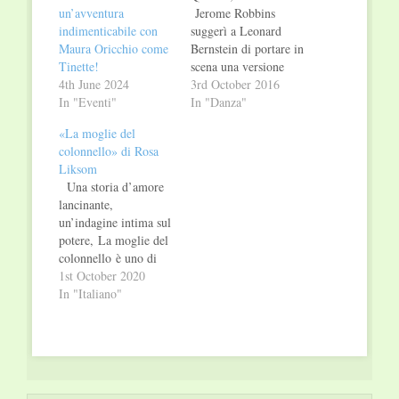
un’avventura
Jerome Robbins
indimenticabile con
suggerì a Leonard
Maura Oricchio come
Bernstein di portare in
Tinette!
scena una versione
4th June 2024
moderna della storia
3rd October 2016
In "Eventi"
di Romeo e Giuletta,
In "Danza"
che già aveva fatto
«La moglie del
infiammare tanti
colonnello» di Rosa
cuori, questi rimase
Liksom
affascinato dell’idea e
Una storia d’amore
incominciò a prendere
lancinante,
vita, nelle loro mente,
un’indagine intima sul
il concetto di «East
potere, La moglie del
Side Story». Decisero
colonnello è uno di
di affidare…
quei romanzi che,
1st October 2020
terribili nella loro
In "Italiano"
profonda verità,
risuonano come un
forte monito contro i
pericoli
dell’autoritarismo.