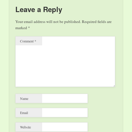
Dall'11 giugno in
libreria. Lapponia,
Leave a Reply
notte. Davanti al
caminetto, una donna
Your email address will not be published.
Required fields are
ripercorre la lunga
marked
*
vita che ha alle spalle:
…
Comment
*
Name
Email
Website