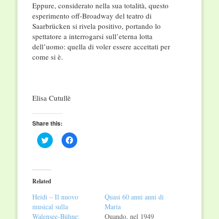
Eppure, considerato nella sua totalità, questo
esperimento off-Broadway del teatro di
Saarbrücken si rivela positivo, portando lo
spettatore a interrogarsi sull’eterna lotta
dell’uomo: quella di voler essere accettati per
come si è.
Elisa Cutullè
Share this:
Click
Click
to
to
share
share
on
on
Twitter
Facebook
(Opens
(Opens
in
in
Related
new
new
window)
window)
Heidi – Il nuovo
Quasi 60 anni anni di
musical sulla
Maria
Walensee-Bühne:
Quando, nel 1949