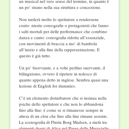
un musical nel vero senso del termine, in quanto è
un po’ strano nella sua struttura e concezione.
Non tarderà molto lo spettatore a rendersene
conto: niente coreografie o protagonisti che fanno
i salti mortali per delle performance che combino
danza e canto: coreografia ridotta all’essenziale,
con movimenti di braccia a mo’ di bambola
all’inizio e alla fine della rappresentazione. E
questo è già tutto.
Un po’ fuorviante, e a volte perfino snervante, il
bilinguismo, ovvero il ripetere in tedesco di
quanto appena detto in inglese. Sembra quasi una
lezione di English for dummies.
C’è un elemento disturbatore che si insinua nella
psiche dello spettatore e che non lo abbandona
fino alla fine: è come se si rimanesse sempre in
attesa di un clou che fino alla fine rimane assente.
La scenografia di Flurin Borg Madsen, a metà tra
elementi degni di Alice nel Paese delle Meraviglie