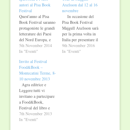
autori al Pisa Book
Axelsson dal 12 al 16
Festival
novembre
Quest'anno al Pisa
In occasione del
Book Festival saranno
Pisa Book Festival
protagoniste le grandi
Majgull Axelsson sarà
letterature dei Paesi
per la prima volta in
del Nord Europa, e
Italia per presentare il
Iperborea non
5th November 2014
suo libro Io non mi
9th November 2016
mancherà con Björn
In "Eventi"
chiamo Miriam e
In "Eventi"
Larsson e Morten
incontrare i lettori in
Invito al Festival
Brask. Il calendario
un tour che la porterà
Food&Book –
dei loro incontri: -
a Pisa, Milano
Montecatini Terme, 8-
Venerdì 7 novembre,
(librerie "Il mio libro"
10 novembre 2013
Björn Larsson alle
e "Verso"), Torino
Agra editrice e
ore 11 alla cerimonia
(Circolo dei lettori) e
Leggere:tutti vi
d'apertura, alle 15 al
Pinerolo (Libreria…
invitano a partecipare
Book Club
a Food&Book,
presenterà "Diario di
Festival del libro e
bordo di uno…
della cultura
7th November 2013
gastronomica in
In "Eventi"
programma da venerdì