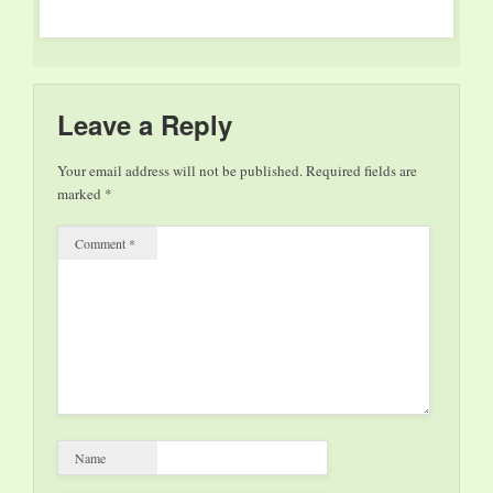
8 a domenica 10
novembre a
Montecatini Terme.
Protagonisti
dell’evento, noti
scrittori che nei loro
Leave a Reply
romanzi raccontano il
cibo e chef stellati che
Your email address will not be published.
Required fields are
lo esaltano nelle loro
marked
*
ricette…
Comment
*
Name