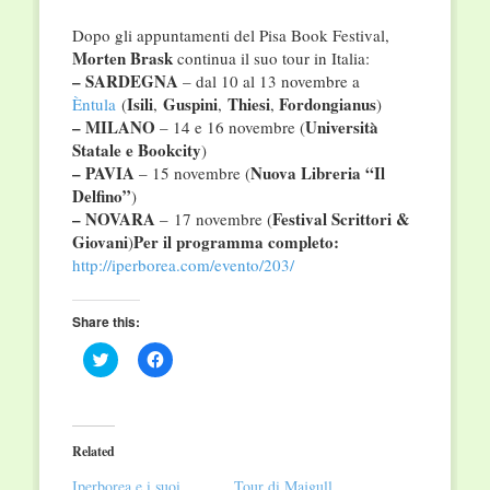
Dopo gli appuntamenti del Pisa Book Festival,
Morten Brask
continua il suo tour in Italia:
– SARDEGNA
– dal 10 al 13 novembre a
Isili
Guspini
Thiesi
Fordongianus
Èntula
(
,
,
,
)
– MILANO
Università
– 14 e 16 novembre (
Statale e Bookcity
)
– PAVIA
Nuova Libreria “Il
– 15 novembre (
Delfino”
)
– NOVARA
Festival Scrittori &
– 17 novembre (
Giovani
Per il programma completo:
)
http://iperborea.com/evento/203/
Share this:
Click
Click
to
to
share
share
on
on
Twitter
Facebook
(Opens
(Opens
in
in
Related
new
new
window)
window)
Iperborea e i suoi
Tour di Majgull